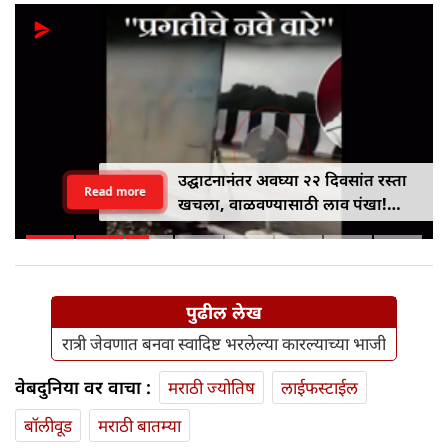
उद्घाटनानंतर अवघ्या २२ दिवसांत रस्ता
Read more
खचला, वाळवण्यासाठी लाव पंखा!
अखिलेश यादवांचा भाजपवर जोरदार
टोला
पुढील लेख
रात्री जेवणात बनवा स्वादिष्ट भरलेल्या कारल्याच्या भाजी
वेबदुनिया वर वाचा :
मराठी ज्योतिष
लाईफस्टाईल
बॉलीवूड
मराठी बातम्या