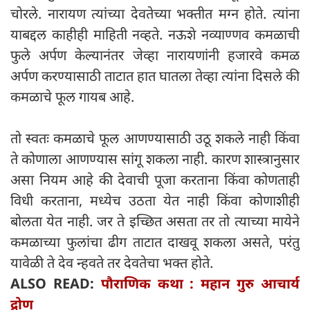
चोरले. नारायण त्यांच्या देवतेच्या भक्तीत मग्न होते. त्यांना
याबद्दल काहीही माहिती नव्हते. नऊशे नव्याण्णव कमळाची
फुले अर्पण केल्यानंतर जेव्हा नारायणांनी हजारवे कमळ
अर्पण करण्यासाठी ताटात हात घातला तेव्हा त्यांना दिसले की
कमळाचे फूल गायब आहे.
तो स्वतः कमळाचे फूल आणण्यासाठी उठू शकले नाही किंवा
ते कोणाला आणण्यास सांगू शकला नाही. कारण शास्त्रानुसार
असा नियम आहे की देवाची पूजा करताना किंवा कोणताही
विधी करताना, मध्येच उठता येत नाही किंवा कोणाशीही
बोलता येत नाही. जर ते इच्छित असता तर तो त्याच्या मायेने
कमळाच्या फुलांचा ढीग ताटात दाखवू शकला असते, परंतु
यावेळी ते देव न्हवते तर देवतेचा भक्त होते.
ALSO READ:
पौराणिक कथा : महान गुरु आचार्य
द्रोण