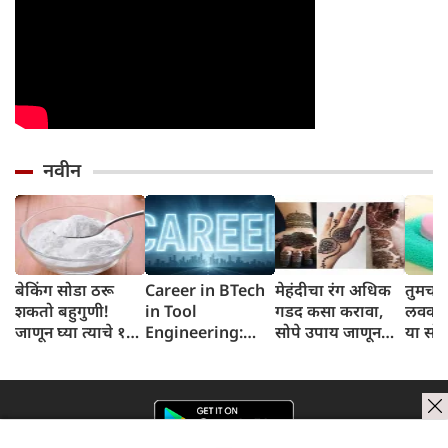
नवीन
बेकिंग सोडा ठरू
Career in BTech
मेहंदीचा रंग अधिक
तुमचा
शकतो बहुगुणी!
in Tool
गडद कसा करावा,
लवकर 
जाणून घ्या त्याचे १०
Engineering:
सोपे उपाय जाणून
या सोप्
आरोग्य आणि सौंदर्य
बीटेक इन टूल
घ्या
वापरू
फायदे
इंजिनीअरिंग मध्ये
करिअर बनवा पात्रता,
व्याप्ती ,पगार जाणून
घ्या