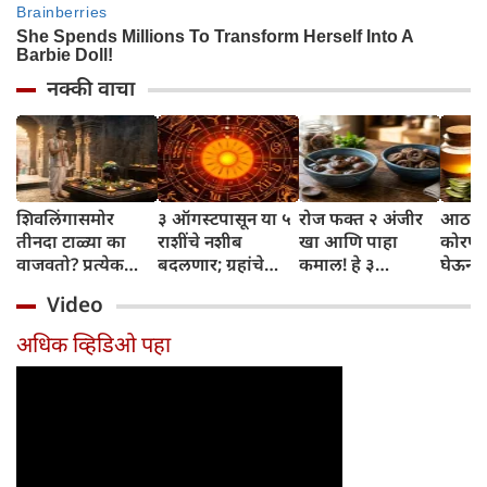
नक्की वाचा
शिवलिंगासमोर
३ ऑगस्टपासून या ५
रोज फक्त २ अंजीर
आठवड्
तीनदा टाळ्या का
राशींचे नशीब
खा आणि पाहा
कोरफड
वाजवतो? प्रत्येक
बदलणार; ग्रहांचे
कमाल! हे ३
घेऊन 
टाळीमागील अर्थ
नकारात्मक प्रभाव
आरोग्यदायी फायदे
चमकदा
Video
जाणून घ्या
संपतील आणि शुभ
तुम्हाला ठाऊक
मिळवा,
दिवसांची सुरुवात
आहेत का?
घ्या
अधिक व्हिडिओ पहा
होईल