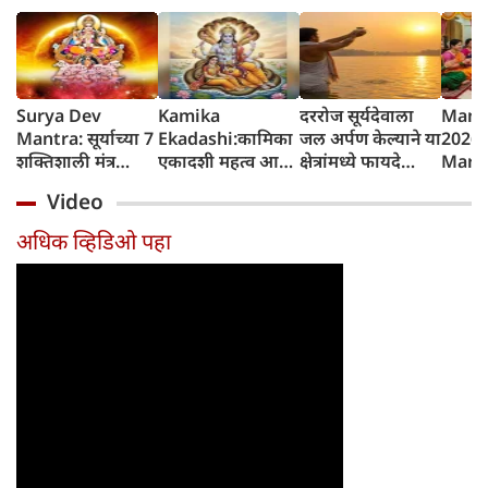
Surya Dev
Kamika
दररोज सूर्यदेवाला
Mang
Mantra: सूर्याच्या 7
Ekadashi:कामिका
जल अर्पण केल्याने या
2026 
शक्तिशाली मंत्र
एकादशी महत्व आणि
क्षेत्रांमध्ये फायदे
Marat
जपल्याने सर्व इच्छा
व्रत कथा
होतात, रविवारला
शुभेच्छ
Video
पूर्ण होतात, रविवारी
विशेष महत्त्व
कोणत्याही एका
अधिक व्हिडिओ पहा
मंत्राचा जप करा