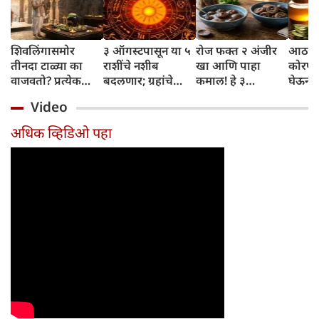
शिवलिंगासमोर
३ ऑगस्टपासून या ५
रोज फक्त २ अंजीर
आठवड्
तीनदा टाळ्या का
राशींचे नशीब
खा आणि पाहा
कोरफड
वाजवतो? प्रत्येक
बदलणार; ग्रहांचे
कमाल! हे ३
घेऊन 
टाळीमागील अर्थ
नकारात्मक प्रभाव
आरोग्यदायी फायदे
चमकदा
Video
जाणून घ्या
संपतील आणि शुभ
तुम्हाला ठाऊक
मिळवा,
दिवसांची सुरुवात
आहेत का?
घ्या
अधिक व्हिडिओ पहा
होईल