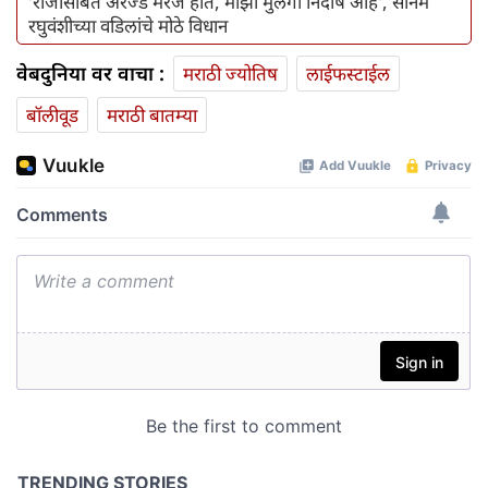
'राजासोबत अरेंज्ड मॅरेज होते, माझी मुलगी निर्दोष आहे', सोनम
रघुवंशीच्या वडिलांचे मोठे विधान
वेबदुनिया वर वाचा :
मराठी ज्योतिष
लाईफस्टाईल
बॉलीवूड
मराठी बातम्या