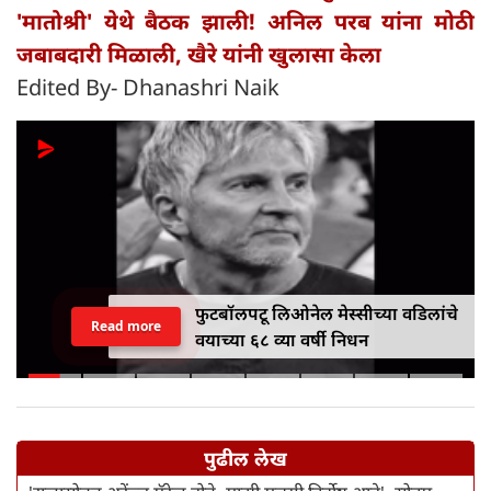
'मातोश्री' येथे बैठक झाली! अनिल परब यांना मोठी
जबाबदारी मिळाली, खैरे यांनी खुलासा केला
Edited By- Dhanashri Naik
फुटबॉलपटू लिओनेल मेस्सीच्या वडिलांचे
Read more
वयाच्या ६८ व्या वर्षी निधन
पुढील लेख