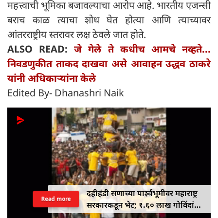
महत्त्वाची भूमिका बजावल्याचा आरोप आहे. भारतीय एजन्सी
बराच काळ त्याचा शोध घेत होत्या आणि त्याच्यावर
आंतरराष्ट्रीय स्तरावर लक्ष ठेवले जात होते.
ALSO READ:
जे गेले ते कधीच आमचे नव्हते...
निवडणुकीत ताकद दाखवा असे आवाहन उद्धव ठाकरे
यांनी अधिकाऱ्यांना केले
Edited By- Dhanashri Naik
दहीहंडी सणाच्या पार्श्वभूमीवर महाराष्ट्र
Read more
सरकारकडून भेट; १.६० लाख गोविंदांना
१० लाख रुपयांपर्यंतचे विमा संरक्षण