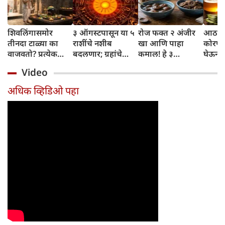
शिवलिंगासमोर
३ ऑगस्टपासून या ५
रोज फक्त २ अंजीर
आठवड्
तीनदा टाळ्या का
राशींचे नशीब
खा आणि पाहा
कोरफड
वाजवतो? प्रत्येक
बदलणार; ग्रहांचे
कमाल! हे ३
घेऊन 
टाळीमागील अर्थ
नकारात्मक प्रभाव
आरोग्यदायी फायदे
चमकदा
Video
जाणून घ्या
संपतील आणि शुभ
तुम्हाला ठाऊक
मिळवा,
दिवसांची सुरुवात
आहेत का?
घ्या
अधिक व्हिडिओ पहा
होईल