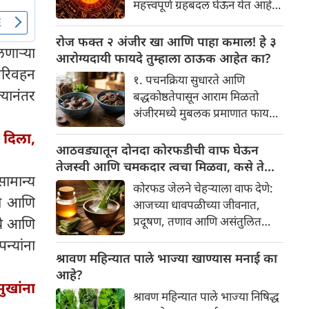
महत्त्वपूर्ण ग्रहबदल घेऊन येत आहे.
यामागे खोलवर रुजलेल्या पौराणिक
ग्रह आणि नक्षत्रांची ही विशेष
श्रद्धा, आध्यात्मिक अर्थ आणि काही
हालचाल अनेक राशींच्या जीवनात
रोज फक्त २ अंजीर खा आणि पाहा कमाल! हे ३
वैज्ञानिक तर्कदेखील आहेत. चला, या
लणाऱ्या
सकारात्मक बदल घडवून आणणार
आरोग्यदायी फायदे तुम्हाला ठाऊक आहेत का?
अनोख्या परंपरेमागील अर्थ
आहे. विशेषतः ३ ऑगस्ट रोजी एक
परिवहन
सविस्तरपणे समजून घेऊया.
१. पचनक्रिया सुधारते आणि
अत्यंत दुर्मिळ आणि फलदायी
्यानंतर
बद्धकोष्ठतेपासून आराम मिळतो
ग्रहस्थिती (संयोग) तयार होत आहे.
अंजीरमध्ये मुबलक प्रमाणात फायबर
या दिवशी तयार होणारे शुभ योग,
असते. जर तुम्हाला वारंवार
 दिला,
ग्रहांची स्थिती आणि या गोचरमुळे
बद्धकोष्ठता, गॅस किंवा अपचनाचा
आठवड्यातून दोनदा कोरफडीची वाफ घेऊन
ज्यांचे नशीब उजळणार आहे अशा
त्रास होत असेल, तर अंजीर
तेजस्वी आणि चमकदार त्वचा मिळवा, कसे ते
भाग्यवान राशींबद्दल आपण जाणून
ामान्य
तुमच्यासाठी वरदान ठरू शकते. हे
जाणून घ्या
घेऊया!
कोरफड जेलने चेहऱ्याला वाफ देणे:
आतड्यांची स्वच्छता ठेवण्यास मदत
ुटी आणि
आजच्या धावपळीच्या जीवनात,
करते. पचनसंस्था मजबूत करून पोट
प्रदूषण, तणाव आणि असंतुलित
नये आणि
साफ होण्यास मदत करते.
आहार यांचा आपल्या त्वचेवर
न्यांना
नकारात्मक परिणाम होऊ शकतो.
श्रावण महिन्यात पाले भाज्या खाण्यास मनाई का
आपल्या त्वचेची चमक हळूहळू कमी
आहे?
ुखांना
होते, ज्यामुळे निस्तेजपणा, मुरुमे
श्रावण महिन्यात पाले भाज्या निषिद्ध
आणि ब्लॅकहेड्स यांसारख्या समस्या