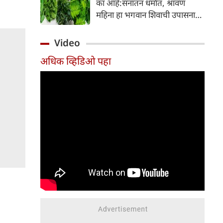
का आहे:सनातन धर्मात, श्रावण
निर्माण होतात.
महिना हा भगवान शिवाची उपासना
करण्यासाठी सर्वात पवित्र काळ
मानला जातो. या संपूर्ण महिन्यात,
Video
भक्त उपवास, पूजा, नामजप,
अधिक व्हिडिओ पहा
दानधर्म आणि सात्विक जीवनशैलीचे
पालन करतात.