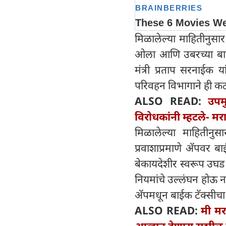
मिळालेल्या माहितीनुसा
ओला आणि उबरच्या बाईक
मंत्री प्रताप सरनाईक य
परिवहन विभागाने ही क
ALSO READ:
उपम
विरोधकांनी म्हटले- म
मिळालेल्या माहितीनुसा
प्रवाशाप्रमाणे अ‍ॅपवर ब
बेकायदेशीर स्वरूप उघड 
नियमांचे उल्लंघन होऊ न
अ‍ॅपमधून बाईक टॅक्सीचा 
ALSO READ:
मी मर
आव्हान देणारा सुशील