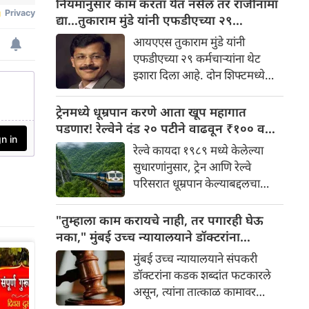
नियमांनुसार काम करता येत नसेल तर राजीनामा
जाणारे तुकाराम मुंडे पुन्हा एकदा
द्या…तुकाराम मुंडे यांनी एफडीएच्या २९
चर्चेत आले आहे. अन्न व औषध
कर्मचाऱ्यांना थेट इशारा
आयएएस तुकाराम मुंडे यांनी
प्रशासन आयुक्त म्हणून पदभार
एफडीएच्या २९ कर्मचाऱ्यांना थेट
स्वीकारल्यानंतर मुंडे यांनी विभागात
इशारा दिला आहे. दोन शिफ्टमध्ये
शिस्त लागू करण्यास सुरुवात केली
आणि सुट्ट्यांमध्ये काम करण्याच्या
आहे.
विरोधात आंदोलन करणाऱ्या
ट्रेनमध्ये धूम्रपान करणे आता खूप महागात
कर्मचाऱ्यांविरुद्ध मुंडे यांनी कठोर
पडणार! रेल्वेने दंड २० पटीने वाढवून ₹१०० वरून
भूमिका घेतली आहे.
₹२,००० केला
रेल्वे कायदा १९८९ मध्ये केलेल्या
सुधारणांनुसार, ट्रेन आणि रेल्वे
परिसरात धूम्रपान केल्याबद्दलचा
कमाल दंड ₹१०० वरून ₹२,०००
पर्यंत वाढवण्यात आला आहे. तिकीट
"तुम्हाला काम करायचे नाही, तर पगारही घेऊ
जप्त करण्याची तरतूदही करण्यात
नका," मुंबई उच्च न्यायालयाने डॉक्टरांना
आली आहे.
फटकारले; संप तात्काळ मागे घेण्याचे आदेश
मुंबई उच्च न्यायालयाने संपकरी
डॉक्टरांना कडक शब्दांत फटकारले
असून, त्यांना तात्काळ कामावर
परतण्याचे आदेश दिले आहे.