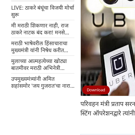
LIVE: ठाकरे बंधूंचा विजयी मोर्चा
सुरू
मी मराठी शिकणार नाही, राज
ठाकरे नाटक बंद करा! मनसे
प्रमुखांना आव्हान देणारा सुशील
मराठी भाषेवरील हिंसाचाराचा
केडिया कोण आहे?
मुख्यमंत्री यांनी निषेध करीत
कायदेशीर कारवाईचा इशारा
मुलाच्या आत्महत्येच्या खोट्या
दिला
बातमीवर मराठी अभिनेत्री
संतापली
उपमुख्यमंत्र्यांनी अमित
शहांसमोर 'जय गुजरात'चा नारा
Download
दिला, विरोधकांनी म्हटले- मराठी
भाषेचा अपमान
परिवहन मंत्री प्रताप सर
स्टिंग ऑपरेशनद्वारे त्या