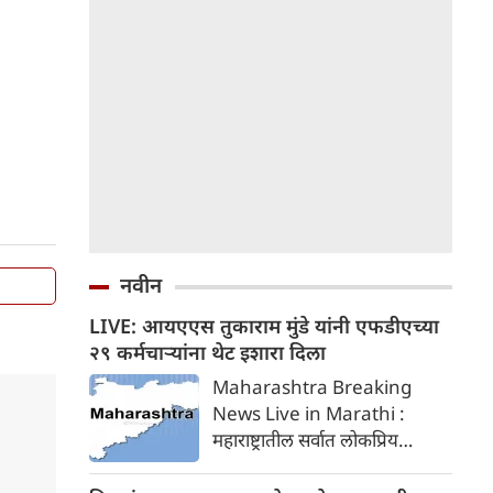
नवीन
LIVE: आयएएस तुकाराम मुंडे यांनी एफडीएच्या
२९ कर्मचाऱ्यांना थेट इशारा दिला
Maharashtra Breaking
News Live in Marathi :
महाराष्ट्रातील सर्वात लोकप्रिय
आयएएस अधिकारी आणि आपल्या
कडक कार्यशैलीसाठी ओळखले