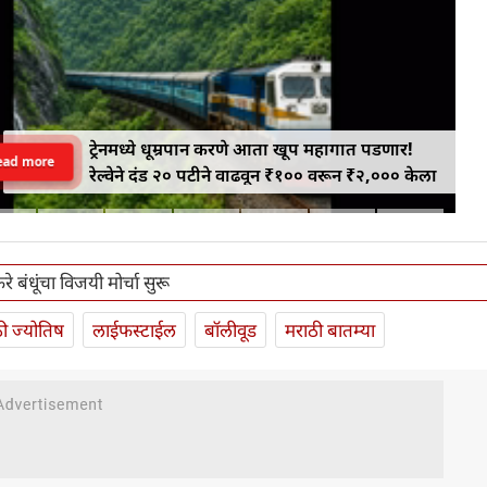
ट्रेनमध्ये धूम्रपान करणे आता खूप महागात पडणार!
ead more
रेल्वेने दंड २० पटीने वाढवून ₹१०० वरून ₹२,००० केला
े बंधूंचा विजयी मोर्चा सुरू
ी ज्योतिष
लाईफस्टाईल
बॉलीवूड
मराठी बातम्या