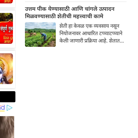
न्यायालयाने म्हटले आहे, "जर
उत्तम पीक येण्यासाठी आणि चांगले उत्पादन
तुम्हाला काम करायचे नसेल, तर
मिळवण्यासाठी शेतीची महत्त्वाची कामे
पगारही घेऊ नका."
शेती हा केवळ एक व्यवसाय नसून
नियोजनावर आधारित टप्प्याटप्प्याने
केली जाणारी प्रक्रिया आहे. शेतात
उत्तम पीक येण्यासाठी आणि चांगले
उत्पादन मिळवण्यासाठी वर्षभरात
अनेक महत्त्वाची कामे करावी
लागतात. शेतीतील या महत्त्वाच्या
कामांचे वर्गीकरण मुख्यत्वे ४ मुख्य
टप्प्यांमध्ये केले जाते: