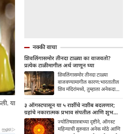
नक्की वाचा
शिवलिंगासमोर तीनदा टाळ्या का वाजवतो?
प्रत्येक टाळीमागील अर्थ जाणून घ्या
शिवलिंगासमोर तीनदा टाळ्या
वाजवण्यामागील कारण:भारतातील
शिव मंदिरांमध्ये, तुम्हाला अनेकदा
भक्त शिवलिंगासमोर तीनदा टाळ्या
ेली. या
वाजवताना दिसतील. ही एक सामान्य
३ ऑगस्टपासून या ५ राशींचे नशीब बदलणार;
प्रथा आहे, पण तुम्ही कधी विचार
ग्रहांचे नकारात्मक प्रभाव संपतील आणि शुभ
केला आहे का की यामागे काय रहस्य
दिवसांची सुरुवात होईल
ज्योतिषशास्त्राच्या दृष्टीने, ऑगस्ट
आहे आणि प्रत्येक टाळीचा अर्थ काय
महिन्याची सुरुवात अनेक मोठे आणि
आहे? हा केवळ एक विधी नाही, तर