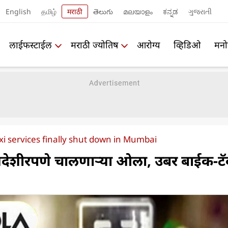
English
தமிழ்
मराठी
తెలుగు
മലയാളം
ಕನ್ನಡ
ગુજરાતી
लाईफस्टाईल
मराठी ज्योतिष
आरोग्य
व्हिडिओ
मनो
xi services finally shut down in Mumbai
देशीरपणे चालणाऱ्या ओला, उबर बाईक-टॅ