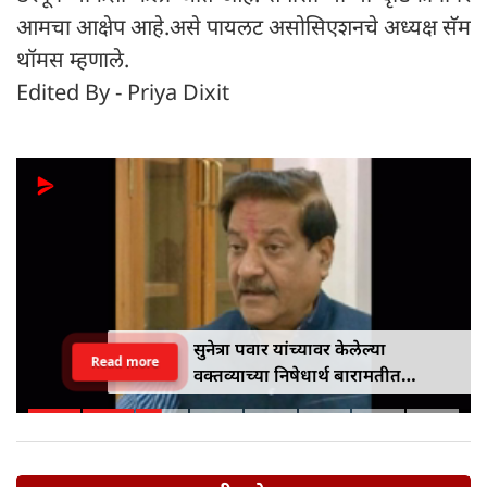
आमचा आक्षेप आहे.असे पायलट असोसिएशनचे अध्यक्ष सॅम
थॉमस म्हणाले.
Edited By - Priya Dixit
सुनेत्रा पवार यांच्यावर केलेल्या
Read more
वक्तव्याच्या निषेधार्थ बारामतीत
पृथ्वीराज चव्हाण यांच्या पुतळ्याचे दहन