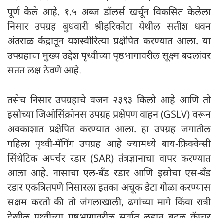
पूर्ण केले आहे. १.५ अब्ज डॉलर्स खर्चून विकसित केलेला
निसार उपग्रह बुधवारी श्रीहरिकोटा येथील सतीश धवन
अंतराळ केंद्रातून यशस्वीरित्या प्रक्षेपित करण्यात आला. या
उपग्रहाचा मुख्य उद्देश पृथ्वीच्या पृष्ठभागावरील सूक्ष्म बदलांवर
सतत लक्ष ठेवणे आहे.
तसेच निसार उपग्रहाचे वजन २३९३ किलो आहे आणि तो
इस्रोच्या जिओसिंक्रोनस उपग्रह प्रक्षेपण वाहन (GSLV) वरून
अवकाशात प्रक्षेपित करण्यात आला. हा उपग्रह जगातील
पहिला पृथ्वी-मॅपिंग उपग्रह आहे ज्यामध्ये बाय-फ्रिक्वेन्सी
सिंथेटिक अपर्चर रडार (SAR) तंत्रज्ञानाचा वापर करण्यात
आला आहे. नासाचा एल-बँड रडार आणि इस्रोचा एस-बँड
रडार एकत्रितपणे निसारला इतका अचूक डेटा गोळा करण्यास
सक्षम करतो की तो जंगलाखाली, ढगांच्या मागे किंवा रात्री
देखील पृथ्वीच्या पृष्ठभागावरील सर्वात लहान बदल कॅप्चर