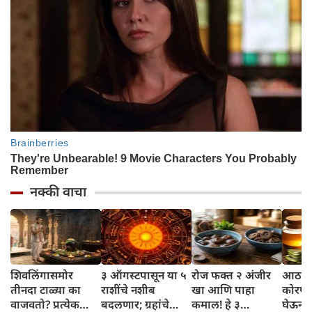
नक्की वाचा
शिवलिंगासमोर
३ ऑगस्टपासून या ५
रोज फक्त २ अंजीर
आठवड्
तीनदा टाळ्या का
राशींचे नशीब
खा आणि पाहा
कोरफड
वाजवतो? प्रत्येक
बदलणार; ग्रहांचे
कमाल! हे ३
घेऊन 