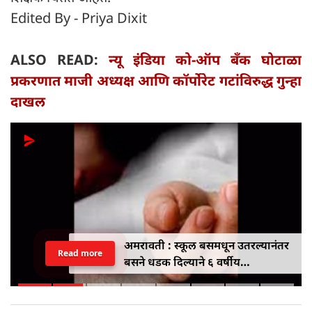
Edited By - Priya Dixit
ALSO READ:
न्यू इंडिया को-ऑप बँक घोटाळा
प्रकरणात माजी अध्यक्ष आणि कॉर्पोरेट गटांविरुद्ध गुन्हा
दाखल
नंदुरबारमध्ये बाल लैंगिक शोषण आणि
Read more
ब्लॅकमेलिंग रॅकेट उघडकीस; २०० हून
अधिक अश्लील क्लिप्स जप्त