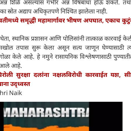
ा अन्न शिळे असल्यास गंभीर अन्न विषबाधा होऊ शकते. तथा
का स्रोत अद्याप अधिकृतपणे निश्चित झालेला नाही.
तीमध्ये समृद्धी महामार्गावर भीषण अपघात, एकाच कुटु
षात घेता, स्थानिक प्रशासन आणि पोलिसांनी तात्काळ कारवाई के
सखोल तपास सुरू केला असून सत्य जाणून घेण्यासाठी त्या 
ने गोळा केले आहे. हे नमुने रासायनिक विश्लेषणासाठी पुण्या
 आले आहे.
रोली सुरक्षा दलांना नक्षलविरोधी कारवाईत यश, सीम
ना उद्ध्वस्त
hri Naik