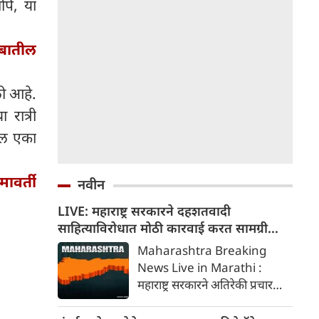
पि, या
ंबातील
ली आहे.
रात्री
तील एका
ावर्ती
नवीन
LIVE: महाराष्ट्र सरकारने दहशतवादी
साहित्याविरोधात मोठी कारवाई करत सामग्री
जप्त केली
Maharashtra Breaking
News Live in Marathi :
महाराष्ट्र सरकारने अतिरेकी प्रचार
आणि प्रक्षोभक साहित्याविरोधात
मोठी कारवाई केली आहे. राज्याच्या