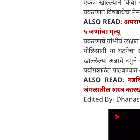
एकत्र खाल्ल्याने किंव
प्रकरणात विषबाधेचा नेम
ALSO READ:
अमराव
५ जणांचा मृत्यू
प्रकरणाचे गांभीर्य लक्
पोलिसांनी या घटनेचा 
खाल्लेल्या अन्नाचे नमु
प्रयोगशाळेत पाठवण्यात
ALSO READ:
गडचि
जंगलातील शस्त्र कारखा
Edited By- Dhanas