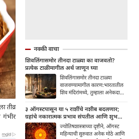
नक्की वाचा
शिवलिंगासमोर तीनदा टाळ्या का वाजवतो?
प्रत्येक टाळीमागील अर्थ जाणून घ्या
शिवलिंगासमोर तीनदा टाळ्या
वाजवण्यामागील कारण:भारतातील
शिव मंदिरांमध्ये, तुम्हाला अनेकदा
भक्त शिवलिंगासमोर तीनदा टाळ्या
ा तीव्र
वाजवताना दिसतील. ही एक सामान्य
३ ऑगस्टपासून या ५ राशींचे नशीब बदलणार;
प्रथा आहे, पण तुम्ही कधी विचार
 गंभीर
ग्रहांचे नकारात्मक प्रभाव संपतील आणि शुभ
केला आहे का की यामागे काय रहस्य
दिवसांची सुरुवात होईल
ज्योतिषशास्त्राच्या दृष्टीने, ऑगस्ट
आहे आणि प्रत्येक टाळीचा अर्थ काय
महिन्याची सुरुवात अनेक मोठे आणि
आहे? हा केवळ एक विधी नाही, तर