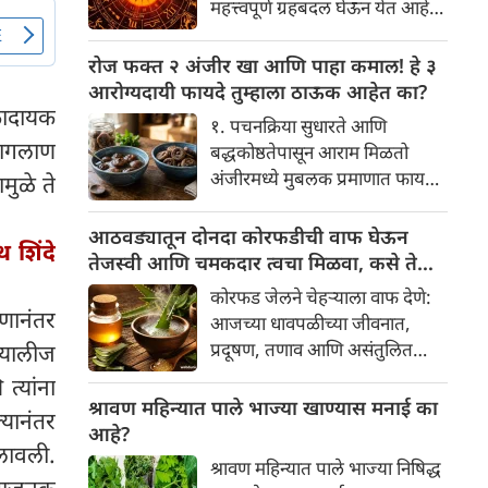
महत्त्वपूर्ण ग्रहबदल घेऊन येत आहे.
यामागे खोलवर रुजलेल्या पौराणिक
ग्रह आणि नक्षत्रांची ही विशेष
श्रद्धा, आध्यात्मिक अर्थ आणि काही
हालचाल अनेक राशींच्या जीवनात
रोज फक्त २ अंजीर खा आणि पाहा कमाल! हे ३
वैज्ञानिक तर्कदेखील आहेत. चला, या
सकारात्मक बदल घडवून आणणार
आरोग्यदायी फायदे तुम्हाला ठाऊक आहेत का?
अनोख्या परंपरेमागील अर्थ
आहे. विशेषतः ३ ऑगस्ट रोजी एक
्कादायक
सविस्तरपणे समजून घेऊया.
१. पचनक्रिया सुधारते आणि
अत्यंत दुर्मिळ आणि फलदायी
बागलाण
बद्धकोष्ठतेपासून आराम मिळतो
ग्रहस्थिती (संयोग) तयार होत आहे.
अंजीरमध्ये मुबलक प्रमाणात फायबर
मुळे ते
या दिवशी तयार होणारे शुभ योग,
असते. जर तुम्हाला वारंवार
ग्रहांची स्थिती आणि या गोचरमुळे
बद्धकोष्ठता, गॅस किंवा अपचनाचा
आठवड्यातून दोनदा कोरफडीची वाफ घेऊन
ज्यांचे नशीब उजळणार आहे अशा
 शिंदे
त्रास होत असेल, तर अंजीर
तेजस्वी आणि चमकदार त्वचा मिळवा, कसे ते
भाग्यवान राशींबद्दल आपण जाणून
तुमच्यासाठी वरदान ठरू शकते. हे
जाणून घ्या
घेऊया!
कोरफड जेलने चेहऱ्याला वाफ देणे:
आतड्यांची स्वच्छता ठेवण्यास मदत
ेवणानंतर
आजच्या धावपळीच्या जीवनात,
करते. पचनसंस्था मजबूत करून पोट
प्रदूषण, तणाव आणि असंतुलित
 हयालीज
साफ होण्यास मदत करते.
आहार यांचा आपल्या त्वचेवर
्यांना
नकारात्मक परिणाम होऊ शकतो.
श्रावण महिन्यात पाले भाज्या खाण्यास मनाई का
यानंतर
आपल्या त्वचेची चमक हळूहळू कमी
आहे?
ालावली.
होते, ज्यामुळे निस्तेजपणा, मुरुमे
श्रावण महिन्यात पाले भाज्या निषिद्ध
आणि ब्लॅकहेड्स यांसारख्या समस्या
िंताजनक