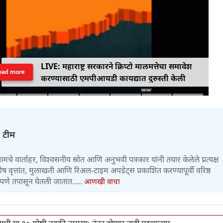
LIVE: महाराष्ट्र सरकारने क्रिप्टो मालमत्तेचा समावेश
ead more
करण्यासाठी एमपीआयडी कायद्यात दुरुस्ती केली
ज टीम
 आमचे वार्ताहर, विश्वसनीय स्रोत आणि अनुभवी पत्रकार यांनी तयार केलेले प्रत्यक्ष
वृत्तांत, मुलाखती आणि रिअल-टाइम अपडेट्स प्रकाशित करण्यापूर्वी वरिष्ठ
पणे तपासून घेतली जातात.....
आणखी वाचा