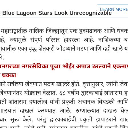
 महाराष्ट्रातील नाशिक जिल्ह्यातून एक हृदयद्रावक आणि धक
 ज्यामुळे संपूर्ण परिसर हादरला आहे. नाशिकच्या 
गावातील एका वृद्ध शेतकरी जोडप्याने मटण आणि दही खाले या
ले.
सनगरच्या नगरसेविका पूजा भोईर अपात्र ठरल्याने एकनाथ
ा धक्का
्याने रात्रीच्या जेवणात मटण खाल्ले होते. वृत्तानुसार, त्यांनी ज
जेवणानंतर थोड्याच वेळात, ६८ वर्षीय द्वारकाबाई शांताराम
 पती शांताराम हयालीज यांची प्रकृती अचानक बिघडली आणि त
ग्णालयात दाखल करण्यात आले. रुग्णालयात दाखल केल्
चार सुरू केले, परंतु द्वारकाबाईंची प्रकृती झपाट्याने ख
निधन झाले. त्यांचे पती, शांताराम हयालीज, यांची प्रकृती च