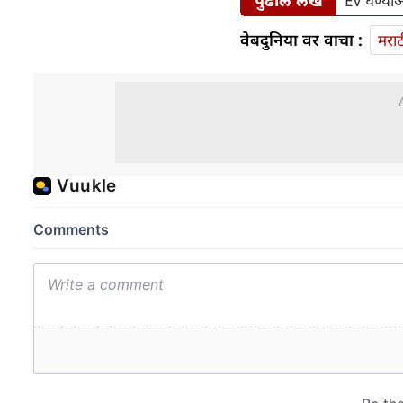
पुढील लेख
EV घेण्याआ
वेबदुनिया वर वाचा :
मराठ