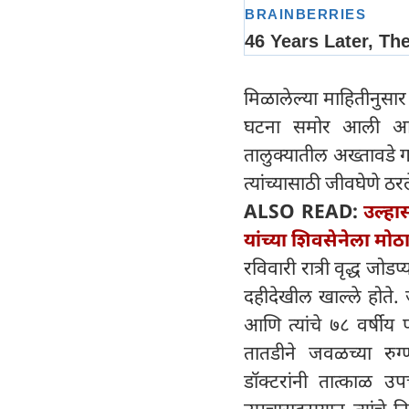
मिळालेल्या माहितीनुसार
घटना समोर आली आहे,
तालुक्यातील अख्तावडे 
त्यांच्यासाठी जीवघेणे ठर
ALSO READ:
उल्हा
यांच्या शिवसेनेला मोठ
रविवारी रात्री वृद्ध जोडप
दहीदेखील खाल्ले होते. 
आणि त्यांचे ७८ वर्षीय
तातडीने जवळच्या रु
डॉक्टरांनी तात्काळ उप
उपचारादरम्यान त्यांचे 