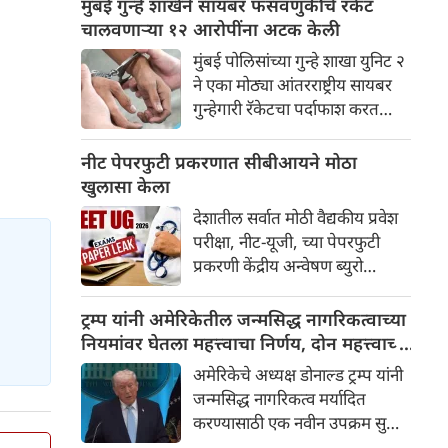
मुंबई गुन्हे शाखेने सायबर फसवणुकीचे रॅकेट
गृह विभागाने दहशतवादी संघटनांशी
चालवणाऱ्या १२ आरोपींना अटक केली
संबंधित ११४ अतिरेकी मासिके,
मुंबई पोलिसांच्या गुन्हे शाखा युनिट २
प्रशिक्षण पुस्तिका आणि डिजिटल
ने एका मोठ्या आंतरराष्ट्रीय सायबर
साहित्य जप्त करण्याचा आदेश जारी
गुन्हेगारी रॅकेटचा पर्दाफाश करत
केला आहे. या बंदीमध्ये इस्लामिक
गोव्यातून १२ संशयितांना अटक केली
स्टेट, हिजबुल मुजाहिदीन पीर पंजाल
आहे. पोलिसांच्या माहितीनुसार, ही
नीट पेपरफुटी प्रकरणात सीबीआयने मोठा
रेजिमेंट आणि अल कायदा इन द
टोळी 'रुद्र' आणि '१०० पॅनेल'
खुलासा केला
इंडियन सबकॉन्टिनेंट यांसारख्या
सारख्या ऑनलाइन गेमिंग आणि
कुख्यात दहशतवादी संघटनांच्या
देशातील सर्वात मोठी वैद्यकीय प्रवेश
बेटिंग साइट्सच्या नावाखाली
साहित्याचा समावेश आहे.
परीक्षा, नीट-यूजी, च्या पेपरफुटी
देशभरातील लोकांची फसवणूक करत
प्रकरणी केंद्रीय अन्वेषण ब्युरो
होती.
(सीबीआय) करत असलेल्या तपासात
धक्कादायक सत्ये समोर येत आहेत.
ट्रम्प यांनी अमेरिकेतील जन्मसिद्ध नागरिकत्वाच्या
न्यायालयात दाखल केलेल्या
नियमांवर घेतला महत्त्वाचा निर्णय, दोन महत्त्वाच्या
सीबीआयच्या आरोपपत्र आणि
आदेशांवर स्वाक्षरी केली
अमेरिकेचे अध्यक्ष डोनाल्ड ट्रम्प यांनी
सद्यस्थिती अहवालानुसार, पेपर
जन्मसिद्ध नागरिकत्व मर्यादित
चोरण्यासाठी कोणत्याही डिजिटल
करण्यासाठी एक नवीन उपक्रम सुरू
हॅकिंग किंवा पारंपरिक पद्धतींचा
केला आहे. ट्रम्प यांनी जाहीर केले की