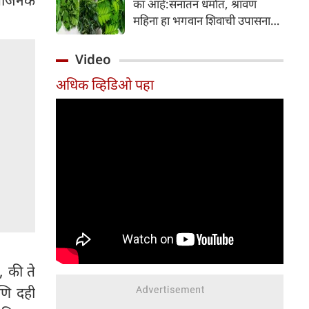
का आहे:सनातन धर्मात, श्रावण
निर्माण होतात.
महिना हा भगवान शिवाची उपासना
करण्यासाठी सर्वात पवित्र काळ
मानला जातो. या संपूर्ण महिन्यात,
Video
भक्त उपवास, पूजा, नामजप,
अधिक व्हिडिओ पहा
दानधर्म आणि सात्विक जीवनशैलीचे
पालन करतात.
, की ते
आणि दही