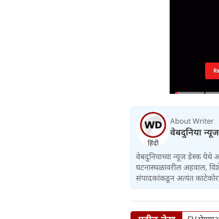
R
About Writer
वेबदुनिया न्यू
वेबदुनियाच्या न्यूज डेस्क येथे
घटनास्थळावरील अहवाल, विशेष 
संपादकांकडून अत्यंत काटेकोर