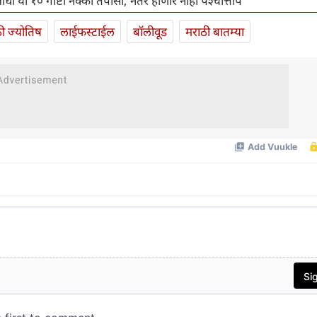
धी या १० गोष्टी नक्की तपासा; नंतर होणार नाही पश्चात्ताप
ी ज्योतिष
लाईफस्टाईल
बॉलीवूड
मराठी बातम्या