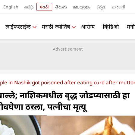
English
தமிழ்
मराठी
తెలుగు
മലയാളം
ಕನ್ನಡ
ગુજરાતી
लाईफस्टाईल
मराठी ज्योतिष
आरोग्य
व्हिडिओ
मनो
ple in Nashik got poisoned after eating curd after mutto
ल्ले; नाशिकमधील वृद्ध जोडप्यासाठी हा
घेणा ठरला, पत्नीचा मृत्यू