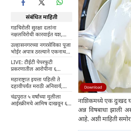
संबंधित माहिती
गडचिरोली सुरक्षा दलांना
नक्षलविरोधी कारवाईत यश,
सीमावर्ती जंगलातील शस्त्र
उल्हासनगरच्या नगरसेविका पूजा
कारखाना उद्ध्वस्त
भोईर अपात्र ठरल्याने एकनाथ
शिंदे यांच्या शिवसेनेला मोठा
LIVE: टीईटी पेपरफुटी
धक्का
प्रकरणातील आरोपीना ६
जुलैपर्यंत पोलीस कोठडी
महाराष्ट्रात इयत्ता पहिली ते
सुनावली
दहावीपर्यंत मराठी अनिवार्य,
Download
नियम मोडणाऱ्या शाळांवर कडक
चंद्रपुरात ५ वर्षांच्या मुलीला
कारवाई दादा भुसे यांची घोषणा
नाशिकमध्ये एक दुःखद घट
आईस्क्रीमचे आमिष दाखवून ६५
अन्न विषबाधा झाली असू
वर्षीय व्यक्ती कडून बलात्कार
आहे. अशी माहिती समो