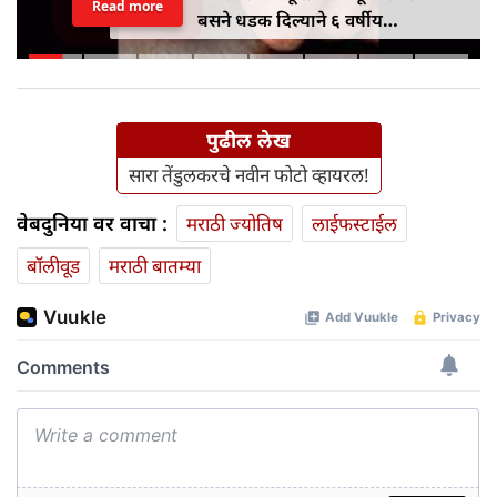
Read more
बसने धडक दिल्याने ६ वर्षीय
विद्यार्थिनीचा मृत्यू
पुढील लेख
सारा तेंडुलकरचे नवीन फोटो व्हायरल!
वेबदुनिया वर वाचा :
मराठी ज्योतिष
लाईफस्टाईल
बॉलीवूड
मराठी बातम्या