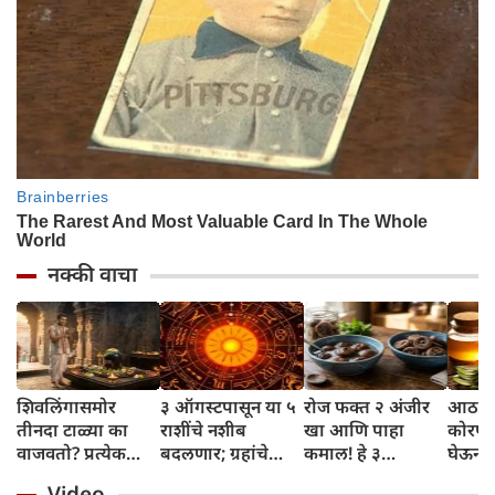
नक्की वाचा
शिवलिंगासमोर
३ ऑगस्टपासून या ५
रोज फक्त २ अंजीर
आठवड्
तीनदा टाळ्या का
राशींचे नशीब
खा आणि पाहा
कोरफड
वाजवतो? प्रत्येक
बदलणार; ग्रहांचे
कमाल! हे ३
घेऊन 
टाळीमागील अर्थ
नकारात्मक प्रभाव
आरोग्यदायी फायदे
चमकदा
Video