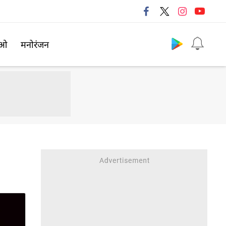
Follow us
िओ
मनोरंजन