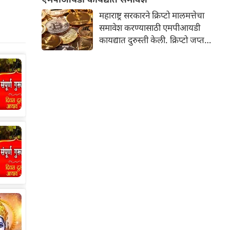
घातल्या आहेत. सर्वात महत्त्वाची अट
महाराष्ट्र सरकारने क्रिप्टो मालमत्तेचा
अशी आहे की, पुढील आदेश येईपर्यंत
समावेश करण्यासाठी एमपीआयडी
रमेश म्हात्रे यांनी महाराष्ट्राबाहेरच
कायद्यात दुरुस्ती केली. क्रिप्टो जप्त
राहावे.
करणारे आणि आर्थिक फसवणुकीच्या
पीडितांना नुकसान भरपाई देणारे
महाराष्ट्र हे पहिले राज्य ठरले आहे.