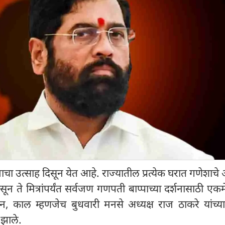
सवाचा उत्साह दिसून येत आहे. राज्यातील प्रत्येक घरात गणेशा
ून ते मित्रांपर्यंत सर्वजण गणपती बाप्पाच्या दर्शनासाठी एकमे
, काल म्हणजेच बुधवारी मनसे अध्यक्ष राज ठाकरे यांच्या
झाले.