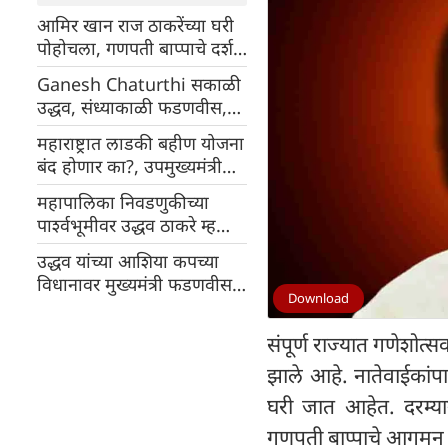
आमिर खान राज ठाकरेंच्या घरी
पोहोचला, गणपती बाप्पाचे दर्शन
घेतले
Ganesh Chaturthi सकाळी
उद्धव, संध्याकाळी फडणवीस,
राज ठाकरेंच्या 'शिवतीर्थ' येथे
महाराष्ट्रात लाडकी बहीण योजना
राजकीय संगम
बंद होणार का?, उपमुख्यमंत्री
शिंदे यांचे मोठे विधान
महापालिका निवडणुकीच्या
पार्श्वभूमीवर उद्धव ठाकरे म्हणाले
डोळ्यात तेल घालून मतदार यादी
उद्धव यांच्या आशिया कपच्या
तपासा
विधानावर मुख्यमंत्री फडणवीस
Download
यांनी दिले प्रत्युत्तर
संपूर्ण राज्यात गणेशोत्
झाले आहे. नातेवाईकांपास
घरी जात आहेत. दरम्यान
गणपती बाप्पाचे आगमन 