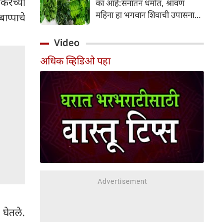
रेंच्या
का आहे:सनातन धर्मात, श्रावण
निर्माण होतात.
महिना हा भगवान शिवाची उपासना
ाप्पाचे
करण्यासाठी सर्वात पवित्र काळ
मानला जातो. या संपूर्ण महिन्यात,
Video
भक्त उपवास, पूजा, नामजप,
अधिक व्हिडिओ पहा
दानधर्म आणि सात्विक जीवनशैलीचे
पालन करतात.
 घेतले.