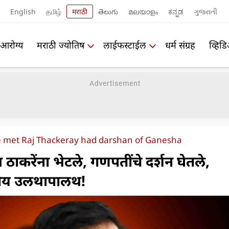
English
தமிழ்
मराठी
తెలుగు
മലയാളം
ಕನ್ನಡ
ગુજરાતી
आरोग्य
मराठी ज्योतिष
लाईफस्टाईल
धर्म संग्रह
व्हिड
 met Raj Thackeray had darshan of Ganesha
ठाकरेंना भेटले, गणपतींचे दर्शन घेतले,
जकीय उलथापालथ!