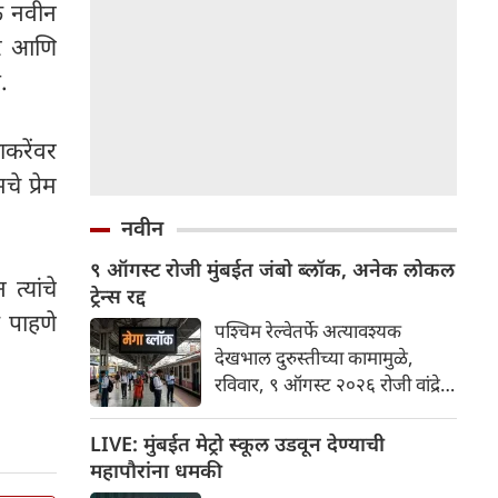
एक नवीन
रे आणि
.
ाकरेंवर
े प्रेम
नवीन
९ ऑगस्ट रोजी मुंबईत जंबो ब्लॉक, अनेक लोकल
त्यांचे
ट्रेन्स रद्द
 पाहणे
पश्चिम रेल्वेतर्फे अत्यावश्यक
देखभाल दुरुस्तीच्या कामामुळे,
रविवार, ९ ऑगस्ट २०२६ रोजी वांद्रे
टर्मिनस आणि गोरेगाव
स्थानकांदरम्यान हार्बर लाईनवर जंबो
LIVE: मुंबईत मेट्रो स्कूल उडवून देण्याची
ब्लॉक लागू करण्यात येईल. हा ब्लॉक
महापौरांना धमकी
अप आणि डाउन दोन्ही हार्बर लाईनवर