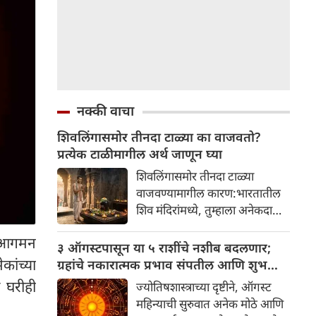
नक्की वाचा
शिवलिंगासमोर तीनदा टाळ्या का वाजवतो?
प्रत्येक टाळीमागील अर्थ जाणून घ्या
शिवलिंगासमोर तीनदा टाळ्या
वाजवण्यामागील कारण:भारतातील
शिव मंदिरांमध्ये, तुम्हाला अनेकदा
भक्त शिवलिंगासमोर तीनदा टाळ्या
चे आगमन
वाजवताना दिसतील. ही एक सामान्य
३ ऑगस्टपासून या ५ राशींचे नशीब बदलणार;
प्रथा आहे, पण तुम्ही कधी विचार
कांच्या
ग्रहांचे नकारात्मक प्रभाव संपतील आणि शुभ
केला आहे का की यामागे काय रहस्य
दिवसांची सुरुवात होईल
 घरीही
ज्योतिषशास्त्राच्या दृष्टीने, ऑगस्ट
आहे आणि प्रत्येक टाळीचा अर्थ काय
महिन्याची सुरुवात अनेक मोठे आणि
आहे? हा केवळ एक विधी नाही, तर