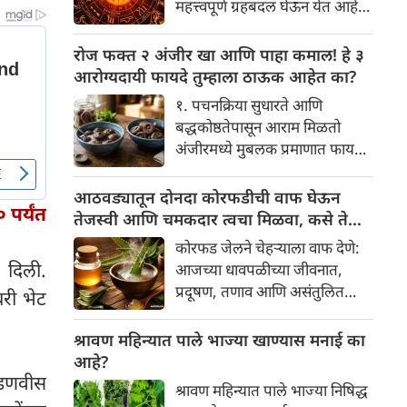
महत्त्वपूर्ण ग्रहबदल घेऊन येत आहे.
यामागे खोलवर रुजलेल्या पौराणिक
ग्रह आणि नक्षत्रांची ही विशेष
श्रद्धा, आध्यात्मिक अर्थ आणि काही
हालचाल अनेक राशींच्या जीवनात
रोज फक्त २ अंजीर खा आणि पाहा कमाल! हे ३
वैज्ञानिक तर्कदेखील आहेत. चला, या
सकारात्मक बदल घडवून आणणार
आरोग्यदायी फायदे तुम्हाला ठाऊक आहेत का?
अनोख्या परंपरेमागील अर्थ
आहे. विशेषतः ३ ऑगस्ट रोजी एक
सविस्तरपणे समजून घेऊया.
१. पचनक्रिया सुधारते आणि
अत्यंत दुर्मिळ आणि फलदायी
बद्धकोष्ठतेपासून आराम मिळतो
ग्रहस्थिती (संयोग) तयार होत आहे.
अंजीरमध्ये मुबलक प्रमाणात फायबर
या दिवशी तयार होणारे शुभ योग,
असते. जर तुम्हाला वारंवार
ग्रहांची स्थिती आणि या गोचरमुळे
बद्धकोष्ठता, गॅस किंवा अपचनाचा
आठवड्यातून दोनदा कोरफडीची वाफ घेऊन
ज्यांचे नशीब उजळणार आहे अशा
 पर्यंत
त्रास होत असेल, तर अंजीर
तेजस्वी आणि चमकदार त्वचा मिळवा, कसे ते
भाग्यवान राशींबद्दल आपण जाणून
तुमच्यासाठी वरदान ठरू शकते. हे
जाणून घ्या
घेऊया!
कोरफड जेलने चेहऱ्याला वाफ देणे:
आतड्यांची स्वच्छता ठेवण्यास मदत
ट दिली.
आजच्या धावपळीच्या जीवनात,
करते. पचनसंस्था मजबूत करून पोट
प्रदूषण, तणाव आणि असंतुलित
घरी भेट
साफ होण्यास मदत करते.
आहार यांचा आपल्या त्वचेवर
नकारात्मक परिणाम होऊ शकतो.
श्रावण महिन्यात पाले भाज्या खाण्यास मनाई का
आपल्या त्वचेची चमक हळूहळू कमी
आहे?
होते, ज्यामुळे निस्तेजपणा, मुरुमे
 फडणवीस
श्रावण महिन्यात पाले भाज्या निषिद्ध
आणि ब्लॅकहेड्स यांसारख्या समस्या