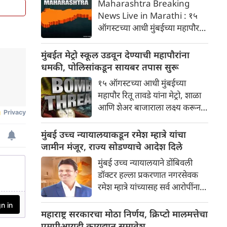
Maharashtra Breaking
सकाळी १०:३० ते दुपारी ३:३० पर्यंत
News Live in Marathi : १५
लागू राहील.
ऑगस्टच्या आधी मुंबईच्या महापौर
रितू तावडे यांना मेट्रो, शाळा आणि
शेअर बाजाराला लक्ष्य करून बॉम्बची
मुंबईत मेट्रो स्कूल उडवून देण्याची महापौरांना
धमकी मिळाली आहे. खलिस्तान
धमकी, पोलिसांकडून सायबर तपास सुरू
समर्थकांनी पाठवलेल्या या ईमेलनंतर
१५ ऑगस्टच्या आधी मुंबईच्या
मुंबई पोलिसांनी सायबर तपास सुरू
महापौर रितू तावडे यांना मेट्रो, शाळा
केला आहे
आणि शेअर बाजाराला लक्ष्य करून
बॉम्बची धमकी मिळाली आहे.
खलिस्तान समर्थकांनी पाठवलेल्या या
मुंबई उच्च न्यायालयाकडून रमेश म्हात्रे यांचा
ईमेलनंतर मुंबई पोलिसांनी सायबर
जामीन मंजूर, राज्य सोडण्याचे आदेश दिले
तपास सुरू केला आहे.
मुंबई उच्च न्यायालयाने डोंबिवली
डॉक्टर हल्ला प्रकरणात नगरसेवक
रमेश म्हात्रे यांच्यासह सर्व आरोपींना
जामीन मंजूर करत एक महत्त्वपूर्ण
निकाल दिला आहे. तथापि,
महाराष्ट्र सरकारचा मोठा निर्णय, क्रिप्टो मालमत्तेचा
न्यायालयाने जामिनावर कठोर अटी
एमपीआयडी कायद्यात समावेश