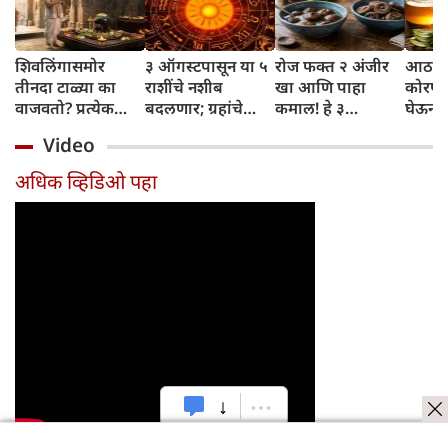
शिवलिंगासमोर
३ ऑगस्टपासून या ५
रोज फक्त २ अंजीर
आठवड्
तीनदा टाळ्या का
राशींचे नशीब
खा आणि पाहा
कोरफड
वाजवतो? प्रत्येक
बदलणार; ग्रहांचे
कमाल! हे ३
घेऊन 
टाळीमागील अर्थ
नकारात्मक प्रभाव
आरोग्यदायी फायदे
चमकदा
Video
जाणून घ्या
संपतील आणि शुभ
तुम्हाला ठाऊक
मिळवा,
दिवसांची सुरुवात
आहेत का?
घ्या
अधिक व्हिडिओ पहा
होईल