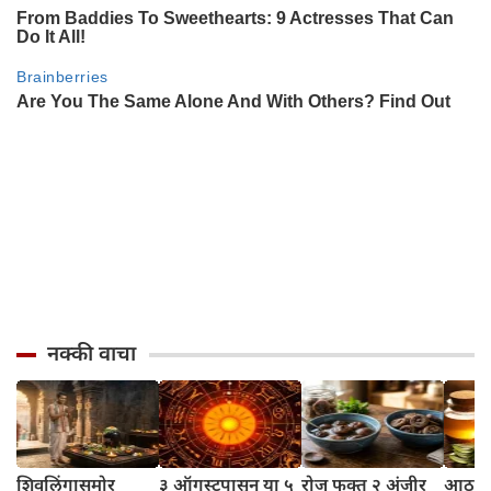
नक्की वाचा
शिवलिंगासमोर
३ ऑगस्टपासून या ५
रोज फक्त २ अंजीर
आठवड्