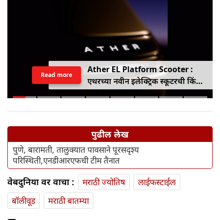
Ather EL Platform Scooter :
Read more
एथरच्या नवीन इलेक्ट्रिक स्कूटरची किंमत
जाहीर, जाणून घ्या कोनार्कमध्ये कोणती
खास वैशिष्ट्ये आहे
पुढील लेख
पुणे, बारामती, तालुक्यात पावसाने पूरसदृश्य
परिस्थिती,एनडीआरएफची टीम तैनात
वेबदुनिया वर वाचा :
मराठी ज्योतिष
लाईफस्टाईल
बॉलीवूड
मराठी बातम्या