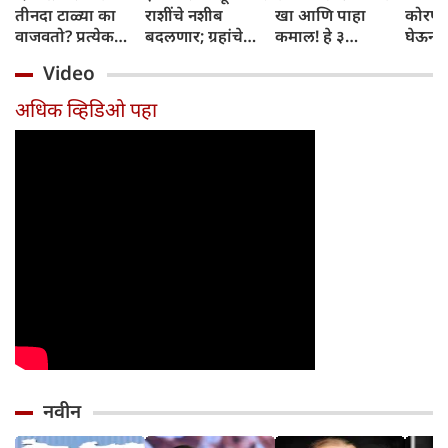
तीनदा टाळ्या का
राशींचे नशीब
खा आणि पाहा
कोरफड
वाजवतो? प्रत्येक
बदलणार; ग्रहांचे
कमाल! हे ३
घेऊन 
टाळीमागील अर्थ
नकारात्मक प्रभाव
आरोग्यदायी फायदे
चमकदा
Video
जाणून घ्या
संपतील आणि शुभ
तुम्हाला ठाऊक
मिळवा,
दिवसांची सुरुवात
आहेत का?
घ्या
अधिक व्हिडिओ पहा
होईल
नवीन