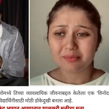
शोमध्ये तिच्या व्यावसायिक जीवनाबद्दल केलेला एक 'विनो
िद्यार्थिनीसाठी मोठी डोकेदुखी बनला आहे.
ंद भागात अपघातात शाळकरी मुलीचा मृत्यू