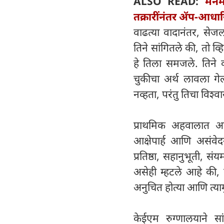
ALSO READ:
मनम
तक्रारींनंतर ॲप-आधार
वाढत्या वादानंतर, सेजल
तिने सांगितले की, तो व्ह
हे तिला समजले. तिने 
चुकीचा अर्थ लावला गेल
नव्हता, परंतु तिचा विश्
प्राथमिक अहवालात असे
आक्षेपार्ह आणि असंवेदन
प्रतिष्ठा, सहानुभूती, स
असेही म्हटले आहे की, त
अनुचित होत्या आणि त्या
केईएम रुग्णालयाने सां