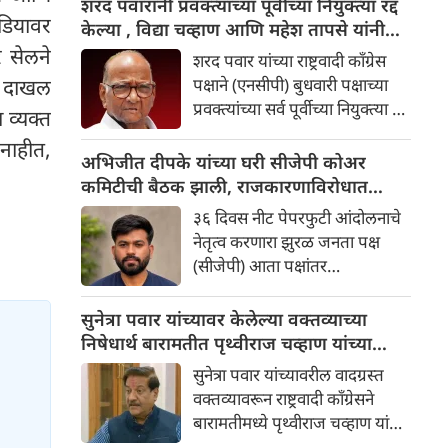
शरद पवारांनी प्रवक्त्यांच्या पूर्वीच्या नियुक्त्या रद्द
डियावर
मुंब्रा, दिवा आणि लगतच्या
केल्या , विद्या चव्हाण आणि महेश तापसे यांनी
परिसरातील लाखो प्रवाशांना दिलासा
जबाबदारी घेतली
र सेलने
शरद पवार यांच्या राष्ट्रवादी काँग्रेस
मिळेल
र दाखल
पक्षाने (एनसीपी) बुधवारी पक्षाच्या
प्रवक्त्यांच्या सर्व पूर्वीच्या नियुक्त्या रद्द
ा व्यक्त
केल्या असून, आता विद्या चव्हाण
 नाहीत,
आणि महेश तापसे यांच्यावर अधिकृत
अभिजीत दीपके यांच्या घरी सीजेपी कोअर
प्रवक्ते म्हणून काम करण्याची
कमिटीची बैठक झाली, राजकारणाविरोधात
जबाबदारी सोपवली आहे. प्रदेशाध्यक्ष
मोहीम सुरू करणार
३६ दिवस नीट पेपरफुटी आंदोलनाचे
आणि माजी मंत्री शशिकांत शिंदे
नेतृत्व करणारा झुरळ जनता पक्ष
यांच्या मंजुरीनंतर, प्रवक्ते पदावरील
(सीजेपी) आता पक्षांतर
सर्व पूर्वीच्या नियुक्त्या तात्काळ
राजकारणाविरोधात मोहीम सुरू
प्रभावाने रद्द करण्याचा आदेश जारी
करणार आहे. छत्रपती संभाजीनगर
सुनेत्रा पवार यांच्यावर केलेल्या वक्तव्याच्या
करण्यात आला आहे.
येथे झालेल्या कोअर कमिटीच्या
निषेधार्थ बारामतीत पृथ्वीराज चव्हाण यांच्या
बैठकीत ही रणनीती ठरवण्यात आली.
पुतळ्याचे दहन
सुनेत्रा पवार यांच्यावरील वादग्रस्त
वक्तव्यावरून राष्ट्रवादी काँग्रेसने
बारामतीमध्ये पृथ्वीराज चव्हाण यांचा
पुतळा जाळला. दरम्यान,