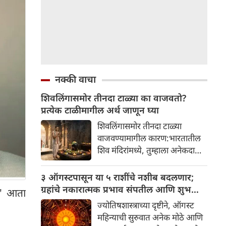
नक्की वाचा
शिवलिंगासमोर तीनदा टाळ्या का वाजवतो?
प्रत्येक टाळीमागील अर्थ जाणून घ्या
शिवलिंगासमोर तीनदा टाळ्या
वाजवण्यामागील कारण:भारतातील
शिव मंदिरांमध्ये, तुम्हाला अनेकदा
भक्त शिवलिंगासमोर तीनदा टाळ्या
वाजवताना दिसतील. ही एक सामान्य
३ ऑगस्टपासून या ५ राशींचे नशीब बदलणार;
प्रथा आहे, पण तुम्ही कधी विचार
ग्रहांचे नकारात्मक प्रभाव संपतील आणि शुभ
द' आता
केला आहे का की यामागे काय रहस्य
दिवसांची सुरुवात होईल
ज्योतिषशास्त्राच्या दृष्टीने, ऑगस्ट
आहे आणि प्रत्येक टाळीचा अर्थ काय
महिन्याची सुरुवात अनेक मोठे आणि
आहे? हा केवळ एक विधी नाही, तर