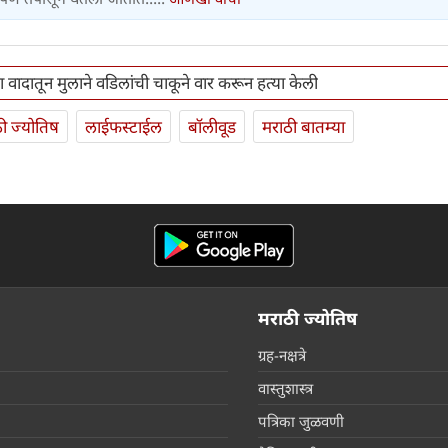
या वादातून मुलाने वडिलांची चाकूने वार करून हत्या केली
ी ज्योतिष
लाईफस्टाईल
बॉलीवूड
मराठी बातम्या
मराठी ज्योतिष
ग्रह-नक्षत्रे
वास्तुशास्त्र
पत्रिका जुळवणी