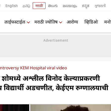
ी
English
தமிழ்
मराठी
తెలుగు
മലയാളം
ಕನ್ನಡ
ગુજરાતી
लाईफस्टाईल
मराठी ज्योतिष
आरोग्य
व्हिडिओ
मनो
ntroversy KEM Hospital viral video
्या शोमध्ये अश्लील विनोद केल्याप्रकरणी
ीय विद्यार्थी अडचणीत, केईएम रुग्णालयाची