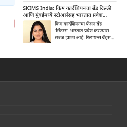
धाराशिवमध्ये तानाजी सावंत आणि
SKIMS India: किम कार्दशियनचा ब्रँड दिल्ली
राहुल मोटे यांच्या समर्थकांमध्ये
आणि मुंबईमध्ये स्टोअर्ससह भारतात प्रवेश
रक्तरंजित संघर्ष झाला.
करणार
किम कार्दशियनचा फॅशन ब्रँड
'स्किम्स' भारतात प्रवेश करण्यास
सज्ज झाला आहे. रिलायन्स ब्रँड्स
लिमिटेडने स्किम्ससोबत एका विशेष
भागीदारीची घोषणा केली आहे. या
ब्रँडची भारतातील पहिली स्टोअर्स
दिल्ली आणि मुंबई येथे उघडली
जातील. रिलायन्स ब्रँड्स देशात
आपली स्टोअर्स आणि डिजिटल
कामकाज चालवेल.