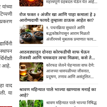
महत्त्वपूर्ण ग्रहबदल घेऊन येत आहे.
यामागे खोलवर रुजलेल्या पौराणिक
यांच्या
ग्रह आणि नक्षत्रांची ही विशेष
श्रद्धा, आध्यात्मिक अर्थ आणि काही
हालचाल अनेक राशींच्या जीवनात
टिप्पणी
रोज फक्त २ अंजीर खा आणि पाहा कमाल! हे ३
वैज्ञानिक तर्कदेखील आहेत. चला, या
सकारात्मक बदल घडवून आणणार
आरोग्यदायी फायदे तुम्हाला ठाऊक आहेत का?
प्रकरण
अनोख्या परंपरेमागील अर्थ
आहे. विशेषतः ३ ऑगस्ट रोजी एक
सविस्तरपणे समजून घेऊया.
१. पचनक्रिया सुधारते आणि
अत्यंत दुर्मिळ आणि फलदायी
बद्धकोष्ठतेपासून आराम मिळतो
ग्रहस्थिती (संयोग) तयार होत आहे.
अंजीरमध्ये मुबलक प्रमाणात फायबर
या दिवशी तयार होणारे शुभ योग,
ार्थिनी
असते. जर तुम्हाला वारंवार
ग्रहांची स्थिती आणि या गोचरमुळे
 स्थापन
बद्धकोष्ठता, गॅस किंवा अपचनाचा
आठवड्यातून दोनदा कोरफडीची वाफ घेऊन
ज्यांचे नशीब उजळणार आहे अशा
त्रास होत असेल, तर अंजीर
तेजस्वी आणि चमकदार त्वचा मिळवा, कसे ते
्थिनीशी
भाग्यवान राशींबद्दल आपण जाणून
तुमच्यासाठी वरदान ठरू शकते. हे
जाणून घ्या
घेऊया!
ा आहे.
कोरफड जेलने चेहऱ्याला वाफ देणे:
आतड्यांची स्वच्छता ठेवण्यास मदत
आजच्या धावपळीच्या जीवनात,
करते. पचनसंस्था मजबूत करून पोट
प्रदूषण, तणाव आणि असंतुलित
साफ होण्यास मदत करते.
आहार यांचा आपल्या त्वचेवर
हा वाद
नकारात्मक परिणाम होऊ शकतो.
श्रावण महिन्यात पाले भाज्या खाण्यास मनाई का
सली. या
आपल्या त्वचेची चमक हळूहळू कमी
आहे?
होते, ज्यामुळे निस्तेजपणा, मुरुमे
श्रावण महिन्यात पाले भाज्या निषिद्ध
आणि ब्लॅकहेड्स यांसारख्या समस्या