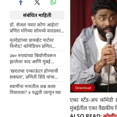
संबंधित माहिती
डॉ. सेजल पवार कोण आहेत?
प्रणित मोरेच्या शोमध्ये वादग्रस्त
विधान केल्यानंतर माफी मागत
मृतदेहांच्या प्रायव्हेट पार्टवर
आहेत
विनोद? कॉमेडियन प्रणित
मोरेच्या शोमधील महिला
३७० रुपयांच्या बिर्याणीवरून
डॉक्टरचा व्हिडिओ व्हायरल,
झालेला वाद आणि मुंबई
नेटकरी संतापले
पोलिसांचा इशारा, प्रणित मोरेच्या
'खरातचा एन्काऊंटर होण्याची
शोमध्ये नक्की काय घडले?
शक्यता', प्रणिती शिंदे यांचा
खळबळजनक दावा
स्वामींना मनातील प्रश्न कसा
Download
विचारावा? ४ पद्धती जाणून घ्या
एका स्टँड-अप कॉमेडी 
मुंबईतील एका वैद्यकीय व
ALSO READ:
लोणीक