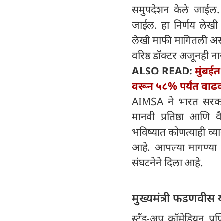
समुपदेशन केले जाईल. त
जाईल. हा निर्णय लेखी स
लेखी माफी मागितली असली
वरिष्ठ डॉक्टर अजूनही न
ALSO READ:
मुंबईत
वरून ५८% पर्यंत वा
AIMSA ने भारत सरकारच
मानवी प्रतिष्ठा आणि 
भविष्यात कोणत्याही व्य
आहे. आपल्या मागण्या प
संघटनेने दिला आहे.
मुख्यमंत्री फडणवीस य
स्टँड-अप कॉमेडियन प्