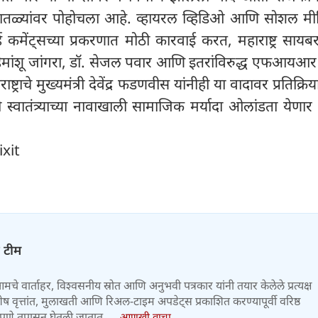
पातळ्यांवर पोहोचला आहे. व्हायरल व्हिडिओ आणि सोशल मी
्ह कमेंट्सच्या प्रकरणात मोठी कारवाई करत, महाराष्ट्र सायब
 हिमांशू जांगरा, डॉ. सेजल पवार आणि इतरांविरुद्ध एफआयआ
्ट्राचे मुख्यमंत्री देवेंद्र फडणवीस यांनीही या वादावर प्रतिक्रिय
स्वातंत्र्याच्या नावाखाली सामाजिक मर्यादा ओलांडता येणार
ixit
ज टीम
 आमचे वार्ताहर, विश्वसनीय स्रोत आणि अनुभवी पत्रकार यांनी तयार केलेले प्रत्यक्ष
वृत्तांत, मुलाखती आणि रिअल-टाइम अपडेट्स प्रकाशित करण्यापूर्वी वरिष्ठ
पणे तपासून घेतली जातात.....
आणखी वाचा