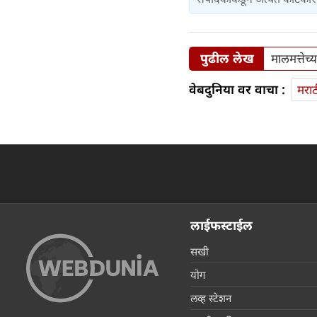
पुढील लेख
मालमत्तेच्
वेबदुनिया वर वाचा :
मराठ
लाईफस्टाईल
सखी
योग
लव्ह स्टेशन