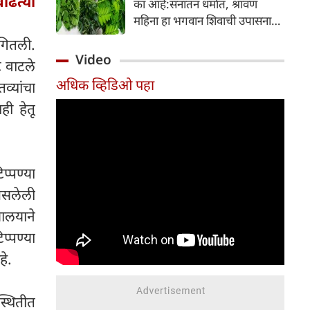
ाढत्या
का आहे:सनातन धर्मात, श्रावण
निर्माण होतात.
महिना हा भगवान शिवाची उपासना
करण्यासाठी सर्वात पवित्र काळ
ागितली.
मानला जातो. या संपूर्ण महिन्यात,
Video
ट वाटले
भक्त उपवास, पूजा, नामजप,
अधिक व्हिडिओ पहा
्यांचा
दानधर्म आणि सात्विक जीवनशैलीचे
पालन करतात.
ी हेतू
्पण्या
 असलेली
णालयाने
प्पण्या
हे.
स्थितीत