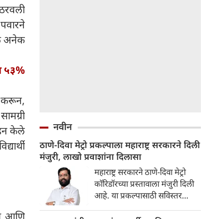
ई ठरवली
 पवारने
ळे अनेक
ता ५३%
 करून,
ामग्री
नवीन
हन केले
्यार्थी
ठाणे-दिवा मेट्रो प्रकल्पाला महाराष्ट्र सरकारने दिली
मंजुरी, लाखो प्रवाशांना दिलासा
महाराष्ट्र सरकारने ठाणे-दिवा मेट्रो
कॉरिडॉरच्या प्रस्तावाला मंजुरी दिली
आहे. या प्रकल्पासाठी सविस्तर
प्रकल्प अहवाल (डीपीआर) तयार
ीय आणि
केला जाईल. यामुळे ठाणे, कळवा,