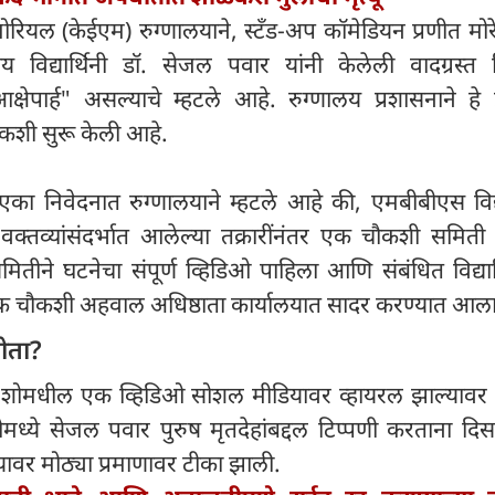
ेमोरियल (केईएम) रुग्णालयाने, स्टँड-अप कॉमेडियन प्रणीत मोरे 
यकीय विद्यार्थिनी डॉ. सेजल पवार यांनी केलेली वादग्रस्त 
ेपार्ह" असल्याचे म्हटले आहे. रुग्णालय प्रशासनाने हे 
ौकशी सुरू केली आहे.
ा एका निवेदनात रुग्णालयाने म्हटले आहे की, एमबीबीएस विद्य
वक्तव्यांसंदर्भात आलेल्या तक्रारींनंतर एक चौकशी समिती
तीने घटनेचा संपूर्ण व्हिडिओ पाहिला आणि संबंधित विद्यार
मिक चौकशी अहवाल अधिष्ठाता कार्यालयात सादर करण्यात आल
ोता?
-अप शोमधील एक व्हिडिओ सोशल मीडियावर व्हायरल झाल्यावर 
ओमध्ये सेजल पवार पुरुष मृतदेहांबद्दल टिप्पणी करताना दि
ावर मोठ्या प्रमाणावर टीका झाली.