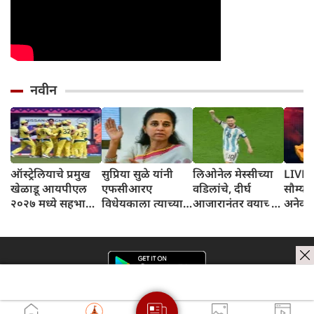
नवीन
ऑस्ट्रेलियाचे प्रमुख
सुप्रिया सुळे यांनी
लिओनेल मेस्सीच्या
LIVE: नाशिकमध्ये
खेळाडू आयपीएल
एफसीआरए
वडिलांचे, दीर्घ
सौम्य भ
२०२७ मध्ये सहभागी
विधेयकाला त्याच्या
आजारानंतर वयाच्या
अनेक घ
होणार नाहीत,
सध्याच्या स्वरूपात
६८ व्या वर्षी निधन
प्रशिक्षकांनी दिले
विरोध केला
संकेत