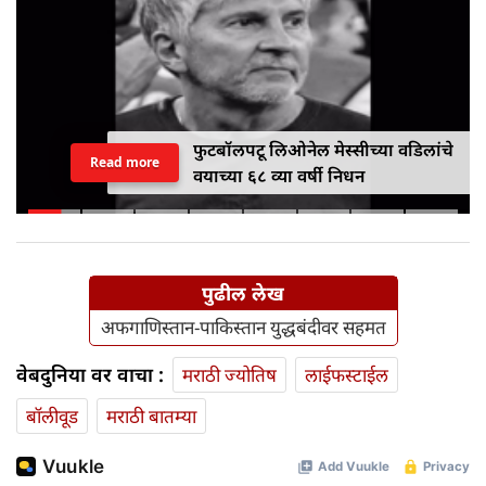
फुटबॉलपटू लिओनेल मेस्सीच्या वडिलांचे
Read more
वयाच्या ६८ व्या वर्षी निधन
पुढील लेख
अफगाणिस्तान-पाकिस्तान युद्धबंदीवर सहमत
वेबदुनिया वर वाचा :
मराठी ज्योतिष
लाईफस्टाईल
बॉलीवूड
मराठी बातम्या