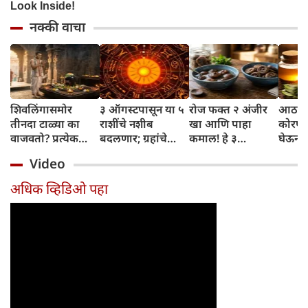
नक्की वाचा
शिवलिंगासमोर
३ ऑगस्टपासून या ५
रोज फक्त २ अंजीर
आठवड्
तीनदा टाळ्या का
राशींचे नशीब
खा आणि पाहा
कोरफड
वाजवतो? प्रत्येक
बदलणार; ग्रहांचे
कमाल! हे ३
घेऊन 
टाळीमागील अर्थ
नकारात्मक प्रभाव
आरोग्यदायी फायदे
चमकदा
Video
जाणून घ्या
संपतील आणि शुभ
तुम्हाला ठाऊक
मिळवा,
दिवसांची सुरुवात
आहेत का?
घ्या
अधिक व्हिडिओ पहा
होईल