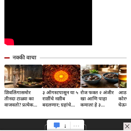
नक्की वाचा
शिवलिंगासमोर
३ ऑगस्टपासून या ५
रोज फक्त २ अंजीर
आठवड्
तीनदा टाळ्या का
राशींचे नशीब
खा आणि पाहा
कोरफड
वाजवतो? प्रत्येक
बदलणार; ग्रहांचे
कमाल! हे ३
घेऊन 
टाळीमागील अर्थ
नकारात्मक प्रभाव
आरोग्यदायी फायदे
चमकदा
जाणून घ्या
संपतील आणि शुभ
तुम्हाला ठाऊक
मिळवा,
दिवसांची सुरुवात
आहेत का?
घ्या
होईल