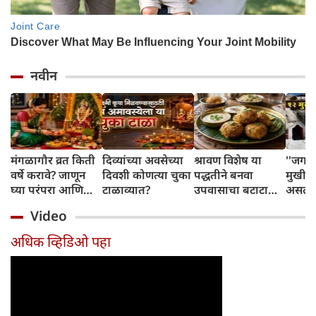
नवीन
मंगळागौर व्रत किती
दिव्यांच्या अवसेच्या
श्रावण विशेष या
''जगा
वर्षे करावे? जाणून
दिवशी कोणत्या चुका
पद्धतीने बनवा
मुखी श
घ्या परंपरा आणि
टाळाव्यात?
उपवासाचा बटाटा
असलेल्
नियम
वडा; सर्वजण कौतुक
पांडव 
Video
करतील
लपवत
अधिक व्हिडिओ पहा