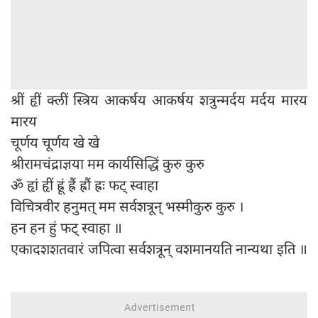
श्रीं हृीं क्लीं स्त्रिय आकर्षय आकर्षय शत्रुन्मर्दय मर्दय मारय
मारय
चूर्णय चूर्णय खे खे
श्रीरामचंद्राज्ञया मम कार्यसिद्धिं कुरु कुरु
ॐ हृां हृीं ह्रूं ह्रैं ह्रौं ह्रः फट् स्वाहा
विचित्रवीर हनुमत् मम सर्वशत्रून् भस्मीकुरु कुरु ।
हन हन हुं फट् स्वाहा ॥
एकादशशतवारं जपित्वा सर्वशत्रून् वशमानयति नान्यथा इति ॥