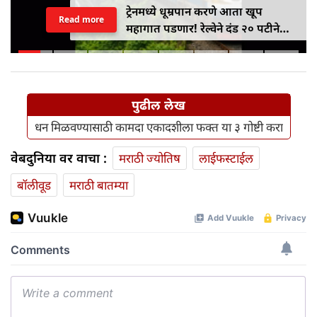
ट्रेनमध्ये धूम्रपान करणे आता खूप
Read more
महागात पडणार! रेल्वेने दंड २० पटीने
वाढवून ₹१०० वरून ₹२,००० केला
पुढील लेख
धन मिळवण्यासाठी कामदा एकादशीला फक्त या ३ गोष्टी करा
वेबदुनिया वर वाचा :
मराठी ज्योतिष
लाईफस्टाईल
बॉलीवूड
मराठी बातम्या