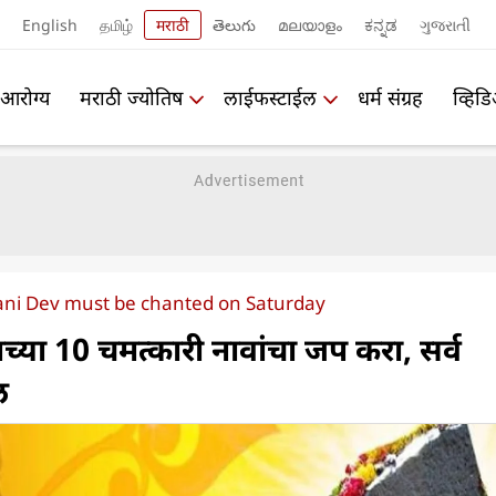
English
தமிழ்
मराठी
తెలుగు
മലയാളം
ಕನ್ನಡ
ગુજરાતી
आरोग्य
मराठी ज्योतिष
लाईफस्टाईल
धर्म संग्रह
व्हिड
ani Dev must be chanted on Saturday
च्या 10 चमत्कारी नावांचा जप करा, सर्व
ल