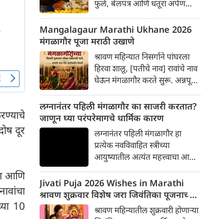
फुले, बेलपत्र आणि धतूरा अर्पण
केला जातो. परंतु, धार्मिक ग्रंथांनुसार
आणि मान्यतेनुसार काही फुले भगवान
Mangalagaur Marathi Ukhane 2026
शिवाला अर्पण करणे वर्ज्य (निषिद्ध)
मंगळागौर पूजा मराठी उखाणे
मानले गेले आहे. तर चला श्रावण
श्रावण महिन्यात निसर्गाने पांघरला
सोमवारी महादेवाला कोणती फुले
हिरवा शालू, [पतीचे नाव] रावांचे नाव
अर्पण करू नयेत याबद्दल सविस्तर
घेऊन मंगळागौर करते सुरू. अन्नपूर्णा
जाणून घेऊ या...
मातेचा आशीर्वाद आणि मंगळागौरीची
पूजा, [पतीचे नाव] रावांशिवाय माझा
लग्नानंतर पहिली मंगळागौर का साजरी करतात?
रण्याचे
संसार नाही दुसरा!
जाणून घ्या परंपरेमागचे धार्मिक कारण
दोष दूर
लग्नानंतर पहिली मंगळागौर हा
प्रत्येक नवविवाहित स्त्रीच्या
आयुष्यातील अत्यंत महत्त्वाचा आणि
आनंदाचा सण मानला जातो.
 जा आणि
महाराष्ट्रात ही परंपरा अनेक
Jivati Puja 2026 Wishes in Marathi
नावांचा
पिढ्यांपासून जपली जात आहे. या
श्रावण शुक्रवार विशेष जरा जिवंतिका पूजनाच्या
दिवशी पूजा, व्रत, खेळ, फुगड्या
्या 10
शुभेच्छा
श्रावण महिन्यातील शुक्रवारी होणाऱ्या
आणि महिलांचा उत्साह यामुळे घरात