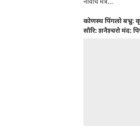
नावांचे मंत्र...
कोणस्थ पिंगलो बभ्रु: कृ
सौरि: शनैश्चरो मंद: पि