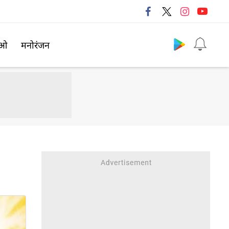
Follow us
िओ
मनोरंजन