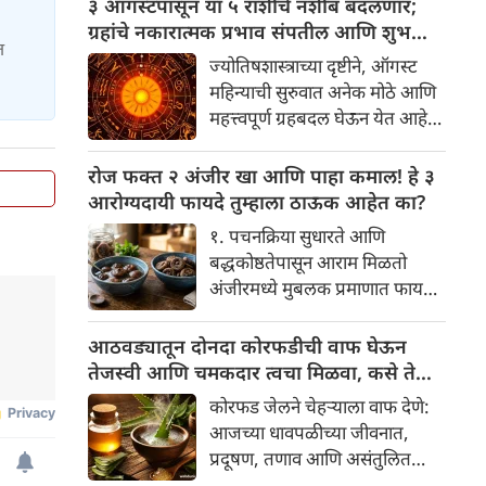
३ ऑगस्टपासून या ५ राशींचे नशीब बदलणार;
प्रथा आहे, पण तुम्ही कधी विचार
ग्रहांचे नकारात्मक प्रभाव संपतील आणि शुभ
त
केला आहे का की यामागे काय रहस्य
दिवसांची सुरुवात होईल
ज्योतिषशास्त्राच्या दृष्टीने, ऑगस्ट
आहे आणि प्रत्येक टाळीचा अर्थ काय
महिन्याची सुरुवात अनेक मोठे आणि
आहे? हा केवळ एक विधी नाही, तर
महत्त्वपूर्ण ग्रहबदल घेऊन येत आहे.
यामागे खोलवर रुजलेल्या पौराणिक
ग्रह आणि नक्षत्रांची ही विशेष
श्रद्धा, आध्यात्मिक अर्थ आणि काही
हालचाल अनेक राशींच्या जीवनात
रोज फक्त २ अंजीर खा आणि पाहा कमाल! हे ३
वैज्ञानिक तर्कदेखील आहेत. चला, या
सकारात्मक बदल घडवून आणणार
आरोग्यदायी फायदे तुम्हाला ठाऊक आहेत का?
अनोख्या परंपरेमागील अर्थ
आहे. विशेषतः ३ ऑगस्ट रोजी एक
सविस्तरपणे समजून घेऊया.
१. पचनक्रिया सुधारते आणि
अत्यंत दुर्मिळ आणि फलदायी
बद्धकोष्ठतेपासून आराम मिळतो
ग्रहस्थिती (संयोग) तयार होत आहे.
अंजीरमध्ये मुबलक प्रमाणात फायबर
या दिवशी तयार होणारे शुभ योग,
असते. जर तुम्हाला वारंवार
ग्रहांची स्थिती आणि या गोचरमुळे
बद्धकोष्ठता, गॅस किंवा अपचनाचा
आठवड्यातून दोनदा कोरफडीची वाफ घेऊन
ज्यांचे नशीब उजळणार आहे अशा
त्रास होत असेल, तर अंजीर
तेजस्वी आणि चमकदार त्वचा मिळवा, कसे ते
भाग्यवान राशींबद्दल आपण जाणून
तुमच्यासाठी वरदान ठरू शकते. हे
जाणून घ्या
घेऊया!
कोरफड जेलने चेहऱ्याला वाफ देणे:
आतड्यांची स्वच्छता ठेवण्यास मदत
आजच्या धावपळीच्या जीवनात,
करते. पचनसंस्था मजबूत करून पोट
प्रदूषण, तणाव आणि असंतुलित
साफ होण्यास मदत करते.
आहार यांचा आपल्या त्वचेवर