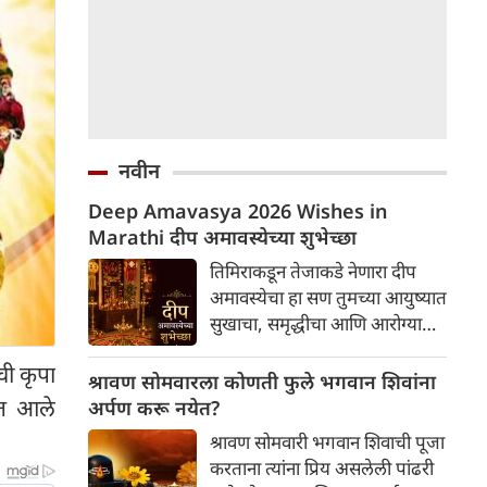
नवीन
Deep Amavasya 2026 Wishes in
Marathi दीप अमावस्येच्या शुभेच्छा
तिमिराकडून तेजाकडे नेणारा दीप
अमावस्येचा हा सण तुमच्या आयुष्यात
सुखाचा, समृद्धीचा आणि आरोग्याचा
लख्ख प्रकाश घेऊन येवो दीप
ची कृपा
अमावस्येच्या मनःपूर्वक शुभेच्छा!
श्रावण सोमवारला कोणती फुले भगवान शिवांना
ात आले
अर्पण करू नयेत?
श्रावण सोमवारी भगवान शिवाची पूजा
करताना त्यांना प्रिय असलेली पांढरी