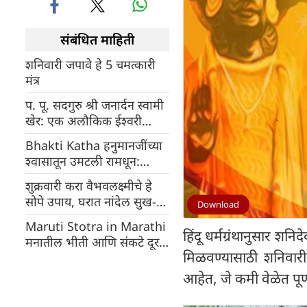
संबंधित माहिती
शनिवारी जपावे हे 5 चमत्कारी
मंत्र
प. पू. सदगुरु श्री जनार्दन स्वामी
खेर: एक अलौकिक ईश्वरी
शक्ती आणि तारणहार
Bhakti Katha हनुमानजींच्या
श्वासातून उमटली रामधून:
महादेव-पार्वतींसह सबंध देवलोक
शुक्रवारी करा वैभवलक्ष्मीचे हे
डोलला!
सोपे उपाय, घरात नांदेल सुख-
Download
समृद्धी
Maruti Stotra in Marathi
हिंदू धर्मग्रंथानुसार श
मनातील भीती आणि संकटे दूर
मिळवण्यासाठी शनिवारी 
करण्यासाठी रोज म्हणा 'श्री
मारुती स्तोत्र'
आहेत, जे कमी वेळेत पूर