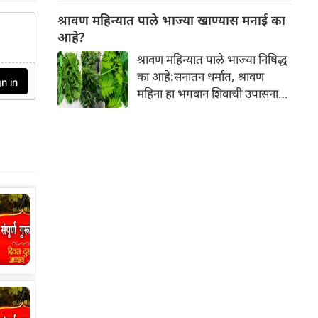
नकारात्मक परिणाम होऊ शकतो.
श्रावण महिन्यात पाले भाज्या खाण्यास मनाई का
आपल्या त्वचेची चमक हळूहळू कमी
आहे?
होते, ज्यामुळे निस्तेजपणा, मुरुमे
श्रावण महिन्यात पाले भाज्या निषिद्ध
आणि ब्लॅकहेड्स यांसारख्या समस्या
का आहे:सनातन धर्मात, श्रावण
निर्माण होतात.
महिना हा भगवान शिवाची उपासना
करण्यासाठी सर्वात पवित्र काळ
मानला जातो. या संपूर्ण महिन्यात,
भक्त उपवास, पूजा, नामजप,
दानधर्म आणि सात्विक जीवनशैलीचे
पालन करतात.