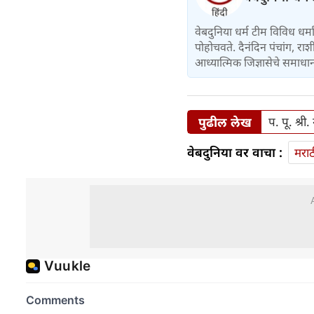
वेबदुनिया धर्म टीम विविध धर
पोहोचवते. दैनंदिन पंचांग, राशी
आध्यात्मिक जिज्ञासेचे समाधान
पुढील लेख
प. पू. श्र
वेबदुनिया वर वाचा :
मराठ