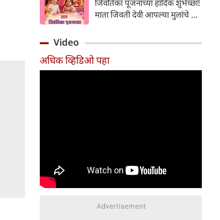
जिवंतिका पूजनाच्या हार्दिक शुभेच्छा!
आनंदाचे वातावरण निर्माण होते. मात्र,
माता जिवती देवी आपल्या मुलांचे सर्व
लग्नानंतर पहिलीच मंगळागौर इतकी
संकटांपासून रक्षण करो आणि त्यांना
महत्त्वाची का मानली जाते? यामागे
उदंड आयुष्य देवो
Video
धार्मिक, सांस्कृतिक आणि कौटुंबिक
अशी अनेक कारणे आहेत.
अधिक व्हिडिओ पहा