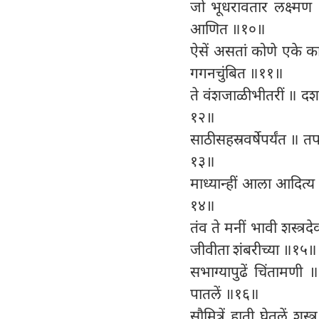
जो भूधरावतार लक्ष्मण 
आणित ॥१०॥
ऐसें असतां कोणे एके क
गगनचुंबित ॥११॥
ते वंशजाळीभीतरीं ॥ दशक
१२॥
साठीसहस्रवर्षेपर्यंत ॥ 
१३॥
माध्यान्हीं आला आदित्य
१४॥
तंव ते मनीं भावी शस्त्
जीवीता शंबरीच्या ॥१५॥
सभाग्यापुढें चिंतामणी 
पातलें ॥१६॥
सौमित्रें हाती घेतलें शस