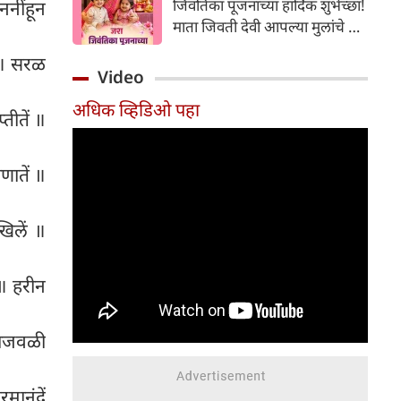
जिवंतिका पूजनाच्या हार्दिक शुभेच्छा!
नींहून
आनंदाचे वातावरण निर्माण होते. मात्र,
माता जिवती देवी आपल्या मुलांचे सर्व
लग्नानंतर पहिलीच मंगळागौर इतकी
संकटांपासून रक्षण करो आणि त्यांना
महत्त्वाची का मानली जाते? यामागे
 ॥ सरळ
उदंड आयुष्य देवो
Video
धार्मिक, सांस्कृतिक आणि कौटुंबिक
अशी अनेक कारणे आहेत.
अधिक व्हिडिओ पहा
तीतें ॥
णातें ॥
खिलें ॥
 ॥ हरीन
्राजवळी
मानंदें