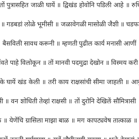
ों पुत्रासहित जाळी घायें ॥ द्विखंड होवोनि पडिली आहे ॥ रुध
॥ गडबडां लोळे भूमीसी ॥ जळावेगळी मासोळी जैशी ॥ चडफड
 बैसविली सावध करूनी ॥ म्हणती पुढील कार्य मनासी आणीं ॥
ंवते पाहे विलोकून ॥ तों मानवी पदमुद्रा देखोन ॥ विस्मय करी
 घायें खंड केली ॥ तरी काय राक्षसांची सीमा जाहली ॥ आयु
वन शोधिती तेव्हां राक्षसी ॥ तों दुरोनि देखिलें सौमित्रासी
ळ ॥ येणेंचि ग्रासिला माझा बाळ ॥ मग कापट्यवेष तात्काळ ॥ 