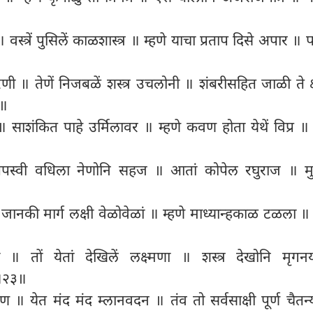
वस्त्रें पुसिलें काळशास्त्र ॥ म्हणे याचा प्रताप दिसे अपार ॥ प
 धरणी ॥ तेणें निजबळें शस्त्र उचलोनी ॥ शंबरीसहित जाळी ते क
९॥
 साशंकित पाहे उर्मिलावर ॥ म्हणे कवण होता येथें विप्र ॥
॥
 तपस्वी वधिला नेणोनि सहज ॥ आतां कोपेल रघुराज ॥ मु
की मार्ग लक्षी वेळोवेळां ॥ म्हणे माध्यान्हकाळ टळला ॥ सौ
णां ॥ तों येतां देखिलें लक्ष्मणा ॥ शस्त्र देखोनि मृग
 ॥२३॥
मण ॥ येत मंद मंद म्लानवदन ॥ तंव तो सर्वसाक्षी पूर्ण चैत