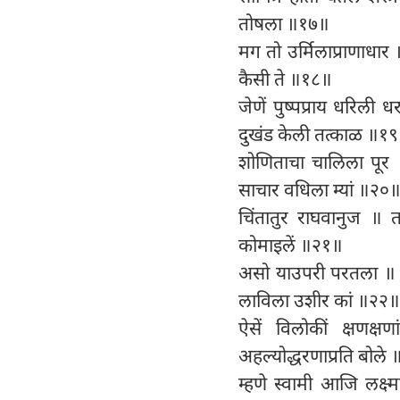
तोषला ॥१७॥
मग तो उर्मिलाप्राणाधार ॥ 
कैसी ते ॥१८॥
जेणें पुष्पप्राय धरिली
दुखंड केली तत्काळ ॥१
शोणिताचा चालिला पूर ॥
साचार वधिला म्यां ॥२०
चिंतातुर राघवानुज ॥
कोमाइलें ॥२१॥
असो याउपरी परतला ॥ जान
लाविला उशीर कां ॥२२॥
ऐसें विलोकीं क्षणक्ष
अहल्योद्धरणाप्रति बोले
म्हणे स्वामी आजि लक्ष्