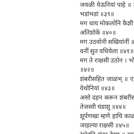
जवळी येऊनियां पाहे ॥ त
भडांभडां ॥३९॥
मग धाय मोकलोनि कैशी 
अतिशोकें ॥४०॥
मग उठवोनी सखियांनीं ॥
वनीं सुत वधियेला ॥४१॥
मग ते राक्षसी उठोन । भो
॥४२॥
शंबरीसहित जाळभ् ॥ एके
येथोनियां ॥४३॥
असो दहन करून शंबरीसी ॥ 
तेजस्वी चंडाशु ॥४४॥
शूर्पणखा म्हणे हाचि का
जाहल्या राक्षसी ॥४५॥