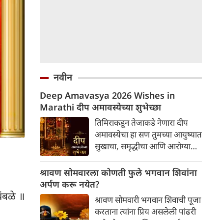
नवीन
Deep Amavasya 2026 Wishes in
Marathi दीप अमावस्येच्या शुभेच्छा
तिमिराकडून तेजाकडे नेणारा दीप
अमावस्येचा हा सण तुमच्या आयुष्यात
सुखाचा, समृद्धीचा आणि आरोग्याचा
लख्ख प्रकाश घेऊन येवो दीप
अमावस्येच्या मनःपूर्वक शुभेच्छा!
श्रावण सोमवारला कोणती फुले भगवान शिवांना
अर्पण करू नयेत?
ंबळे ॥
श्रावण सोमवारी भगवान शिवाची पूजा
करताना त्यांना प्रिय असलेली पांढरी