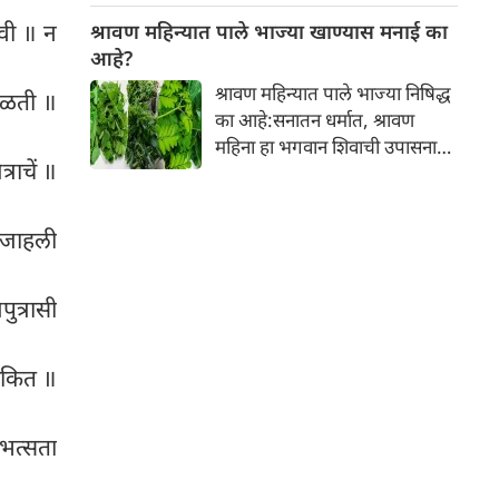
नकारात्मक परिणाम होऊ शकतो.
ावी ॥ न
श्रावण महिन्यात पाले भाज्या खाण्यास मनाई का
आपल्या त्वचेची चमक हळूहळू कमी
आहे?
होते, ज्यामुळे निस्तेजपणा, मुरुमे
श्रावण महिन्यात पाले भाज्या निषिद्ध
 कळती ॥
आणि ब्लॅकहेड्स यांसारख्या समस्या
का आहे:सनातन धर्मात, श्रावण
निर्माण होतात.
महिना हा भगवान शिवाची उपासना
राचें ॥
करण्यासाठी सर्वात पवित्र काळ
मानला जातो. या संपूर्ण महिन्यात,
भक्त उपवास, पूजा, नामजप,
ध जाहली
दानधर्म आणि सात्विक जीवनशैलीचे
पालन करतात.
ुत्रासी
लोकित ॥
ीभत्सता