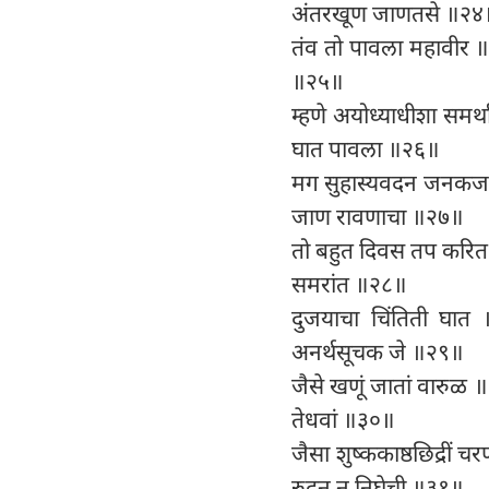
अंतरखूण जाणतसे ॥२४
तंव तो पावला महावीर ॥ र
॥२५॥
म्हणे अयोध्याधीशा समर
घात पावला ॥२६॥
मग सुहास्यवदन जनकजामात
जाण रावणाचा ॥२७॥
तो बहुत दिवस तप करित होत
समरांत ॥२८॥
दुजयाचा चिंतिती घात ॥
अनर्थसूचक जे ॥२९॥
जैसे खणूं जातां वारुळ ॥
तेधवां ॥३०॥
जैसा शुष्ककाष्ठछिद्रीं
रुदन न निघेची ॥३१॥