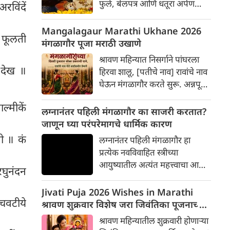
फुले, बेलपत्र आणि धतूरा अर्पण
रविंदें
केला जातो. परंतु, धार्मिक ग्रंथांनुसार
आणि मान्यतेनुसार काही फुले भगवान
Mangalagaur Marathi Ukhane 2026
े फूलती
शिवाला अर्पण करणे वर्ज्य (निषिद्ध)
मंगळागौर पूजा मराठी उखाणे
मानले गेले आहे. तर चला श्रावण
श्रावण महिन्यात निसर्गाने पांघरला
सोमवारी महादेवाला कोणती फुले
 देख ॥
हिरवा शालू, [पतीचे नाव] रावांचे नाव
अर्पण करू नयेत याबद्दल सविस्तर
घेऊन मंगळागौर करते सुरू. अन्नपूर्णा
जाणून घेऊ या...
मातेचा आशीर्वाद आणि मंगळागौरीची
ल्मीकें
पूजा, [पतीचे नाव] रावांशिवाय माझा
लग्नानंतर पहिली मंगळागौर का साजरी करतात?
संसार नाही दुसरा!
जाणून घ्या परंपरेमागचे धार्मिक कारण
नी ॥ कं
लग्नानंतर पहिली मंगळागौर हा
प्रत्येक नवविवाहित स्त्रीच्या
आयुष्यातील अत्यंत महत्त्वाचा आणि
घुनंदन
आनंदाचा सण मानला जातो.
महाराष्ट्रात ही परंपरा अनेक
Jivati Puja 2026 Wishes in Marathi
चवटीये
पिढ्यांपासून जपली जात आहे. या
श्रावण शुक्रवार विशेष जरा जिवंतिका पूजनाच्या
दिवशी पूजा, व्रत, खेळ, फुगड्या
शुभेच्छा
श्रावण महिन्यातील शुक्रवारी होणाऱ्या
आणि महिलांचा उत्साह यामुळे घरात