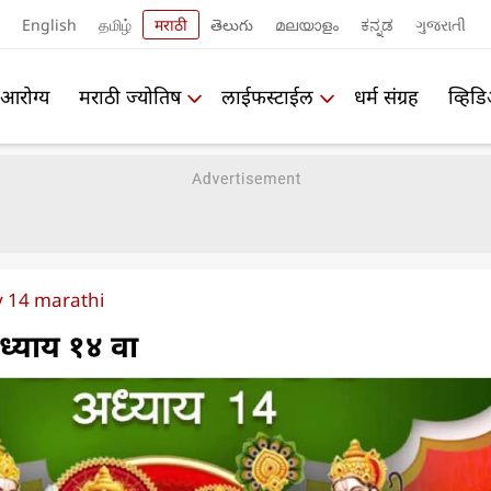
English
தமிழ்
मराठी
తెలుగు
മലയാളം
ಕನ್ನಡ
ગુજરાતી
आरोग्य
मराठी ज्योतिष
लाईफस्टाईल
धर्म संग्रह
व्हिड
y 14 marathi
ध्याय १४ वा