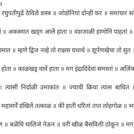
॥
घुपतीपुढें ठेविलें शस्त्र ॥ जोडोनियां दोन्ही कर ॥ समाचार स
्था ॥ अकस्मात खड्ग आलें हाता ॥ वंशजाळी हाणोनि पाहतां ॥
 ॥ म्हणे द्विज नव्हे तो राक्षस यथार्थ ॥ शूर्पणखेचा तो सुत
ा ॥ काळखड्र यावें हाता ॥ मग इंद्रादिदेवां समस्तां ॥ अजिंक्य 
 त्यांसीं निर्दाळी उमाकांत ॥ ज्याची क्रिया त्यास बाधि
 महासर्पें डंखिलें तत्काळ ॥ कीं हातीं धरितां तप्त लोहगोळ ॥ भ
 चरण ॥ बळेंचि घालिजे नेऊन ॥ वरी खीळ बैसविली ठोकून ॥ मग