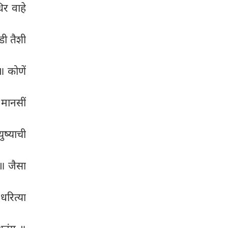
िर वाहे
ी तैशी
 कोणें
 मानसीं
ष्याची
 ॥ जैसा
धरित्या