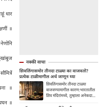
ाहूं धार
्षणीं ॥
 नेणोनि
खांबुज
नक्की वाचा
शिवलिंगासमोर तीनदा टाळ्या का वाजवतो?
मित्रें
प्रत्येक टाळीमागील अर्थ जाणून घ्या
शिवलिंगासमोर तीनदा टाळ्या
नयना ॥
वाजवण्यामागील कारण:भारतातील
शिव मंदिरांमध्ये, तुम्हाला अनेकदा
भक्त शिवलिंगासमोर तीनदा टाळ्या
न्यघन ॥
वाजवताना दिसतील. ही एक सामान्य