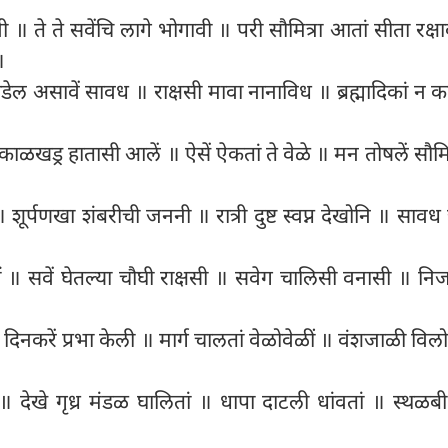
 ॥ ते ते सवेंचि लागे भोगावी ॥ परी सौमित्रा आतां सीता रक्ष
॥
 मांडेल असावें सावध ॥ राक्षसी मावा नानाविध ॥ ब्रह्मादिकां न
ं काळखड्र हातासी आलें ॥ ऐसें ऐकतां ते वेळे ॥ मन तोषलें सौमित्
 शूर्पणखा शंबरीची जननी ॥ रात्री दुष्ट स्वप्न देखोनि ॥ साव
॥ सवें घेतल्या चौघी राक्षसी ॥ सवेग चालिसी वनासी ॥ निजप
 दिनकरें प्रभा केली ॥ मार्ग चालतां वेळोवेळीं ॥ वंशजाळी वि
 ॥ देखे गृध्र मंडळ घालितां ॥ धापा दाटली धांवतां ॥ स्थळब