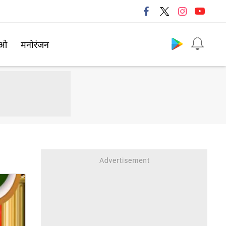
Follow us
िओ
मनोरंजन