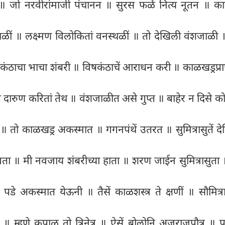
॥ जो नरवीरांमाजी पंचानन ॥ सुरस फळें नित्य नूतन ॥ कान
ाळीं ॥ लक्ष्मण विलोकितां वनस्थळीं ॥ तो देखिली वंशजाळी
ंठाचा भाचा शंबरी ॥ विषकंठाचें आराधन करी ॥ काळखड्रप्राप्
तप दारुण करितां तेथ ॥ वंशजाळीत असे गुप्त ॥ बाहेर न दिसे को
 ॥ तो काळखड्र अकस्मात ॥ गगनपंथें उतरत ॥ सुमित्रासुतें दे
रदेवता ॥ मी नवजाय शंबरीच्या हाता ॥ शरण जाईन सुमित्रासुता
॥ पडे अकस्मात येऊनी ॥ तैसें काळशस्त्र ते क्षणीं ॥ सौमित
्त्र ॥ म्हणे कृपाळु तो त्रिनेत्र ॥ ऐसें बोलोनि अजराजपौत्र ॥ पर