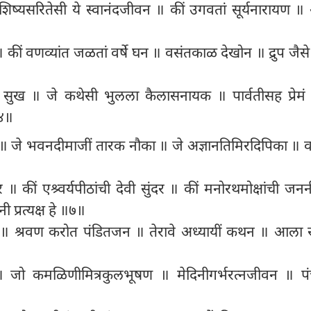
॥ शिष्यसरितेसी ये स्वानंदजीवन ॥ कीं उगवतां सूर्यनारायण ॥ अ
 ॥ कीं वणव्यांत जळतां वर्षे घन ॥ वसंतकाळ देखोन ॥ द्रुप जैस
सुख ॥ जे कथेसी भुलला कैलासनायक ॥ पार्वतीसह प्रेमं
॥४॥
ा ॥ जे भवनदीमाजीं तारक नौका ॥ जे अज्ञानतिमिरदिपिका ॥ वा
नर ॥ कीं एश्र्वर्यपीठांची देवी सुंदर ॥ कीं मनोरथमोक्षांची जन
प्रत्यक्ष हे ॥७॥
॥ श्रवण करोत पंडितजन ॥ तेरावे अध्यायीं कथन ॥ आला र
 ॥ जो कमळिणीमित्रकुलभूषण ॥ मेदिनीगर्भरत्नजीवन ॥ पं