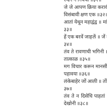
जे जे आपण क्रिया करावी
विसंबावी क्षण एक ॥३२
आतां येथून महाद्वंद्व ॥
३३॥
हें एक बरवें जाहलें ॥ जे
३४॥
तंव ते रावणाची भगिनी ॥
तात्काळ ॥३५॥
मग विचार करून मानसीं 
पहावया ॥३६॥
लंकेबाहेर जों आली ॥ तों
३७॥
तंव ते न दिसेचि पाहतां
देखोनी ॥३८॥