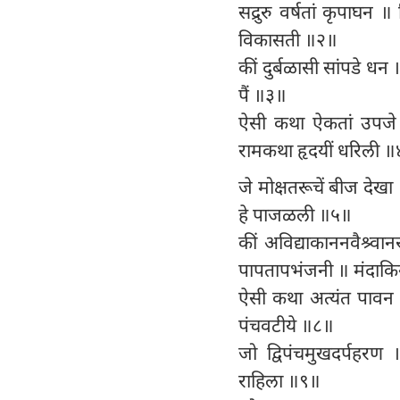
सद्रुरु वर्षतां कृपाघन 
विकासती ॥२॥
कीं दुर्बळासी सांपडे धन
पैं ॥३॥
ऐसी कथा ऐकतां उपजे 
रामकथा हृदयीं धरिली 
जे मोक्षतरूचें बीज देख
हे पाजळली ॥५॥
कीं अविद्याकाननवैश्र्वा
पापतापभंजनी ॥ मंदाकिनी 
ऐसी कथा अत्यंत पावन 
पंचवटीये ॥८॥
जो द्विपंचमुखदर्पहरण
राहिला ॥९॥