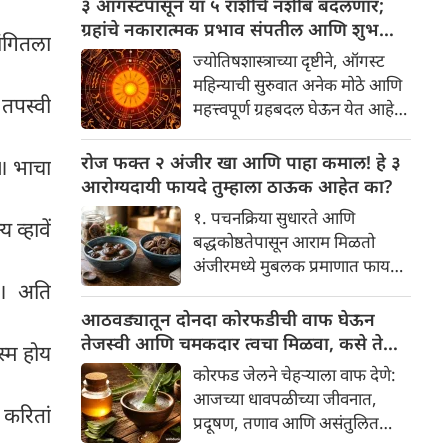
३ ऑगस्टपासून या ५ राशींचे नशीब बदलणार;
प्रथा आहे, पण तुम्ही कधी विचार
ग्रहांचे नकारात्मक प्रभाव संपतील आणि शुभ
ांगितला
केला आहे का की यामागे काय रहस्य
दिवसांची सुरुवात होईल
ज्योतिषशास्त्राच्या दृष्टीने, ऑगस्ट
आहे आणि प्रत्येक टाळीचा अर्थ काय
महिन्याची सुरुवात अनेक मोठे आणि
आहे? हा केवळ एक विधी नाही, तर
 तपस्वी
महत्त्वपूर्ण ग्रहबदल घेऊन येत आहे.
यामागे खोलवर रुजलेल्या पौराणिक
ग्रह आणि नक्षत्रांची ही विशेष
श्रद्धा, आध्यात्मिक अर्थ आणि काही
हालचाल अनेक राशींच्या जीवनात
रोज फक्त २ अंजीर खा आणि पाहा कमाल! हे ३
 ॥ भाचा
वैज्ञानिक तर्कदेखील आहेत. चला, या
सकारात्मक बदल घडवून आणणार
आरोग्यदायी फायदे तुम्हाला ठाऊक आहेत का?
अनोख्या परंपरेमागील अर्थ
आहे. विशेषतः ३ ऑगस्ट रोजी एक
सविस्तरपणे समजून घेऊया.
१. पचनक्रिया सुधारते आणि
व्हावें
अत्यंत दुर्मिळ आणि फलदायी
बद्धकोष्ठतेपासून आराम मिळतो
ग्रहस्थिती (संयोग) तयार होत आहे.
अंजीरमध्ये मुबलक प्रमाणात फायबर
या दिवशी तयार होणारे शुभ योग,
त ॥ अति
असते. जर तुम्हाला वारंवार
ग्रहांची स्थिती आणि या गोचरमुळे
बद्धकोष्ठता, गॅस किंवा अपचनाचा
आठवड्यातून दोनदा कोरफडीची वाफ घेऊन
ज्यांचे नशीब उजळणार आहे अशा
त्रास होत असेल, तर अंजीर
तेजस्वी आणि चमकदार त्वचा मिळवा, कसे ते
भाग्यवान राशींबद्दल आपण जाणून
स्म होय
तुमच्यासाठी वरदान ठरू शकते. हे
जाणून घ्या
घेऊया!
कोरफड जेलने चेहऱ्याला वाफ देणे:
आतड्यांची स्वच्छता ठेवण्यास मदत
आजच्या धावपळीच्या जीवनात,
करते. पचनसंस्था मजबूत करून पोट
 करितां
प्रदूषण, तणाव आणि असंतुलित
साफ होण्यास मदत करते.
आहार यांचा आपल्या त्वचेवर