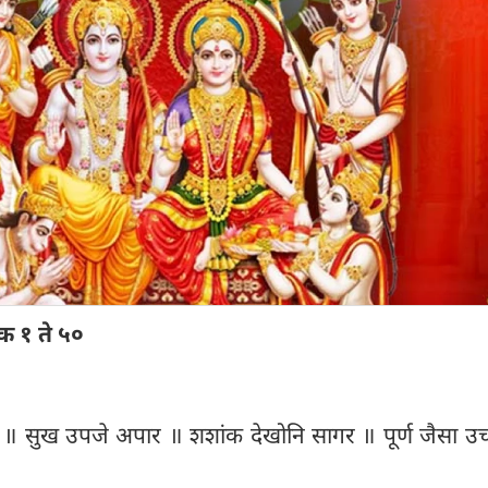
क १ ते ५०
 ॥ सुख उपजे अपार ॥ शशांक देखोनि सागर ॥ पूर्ण जैसा उच