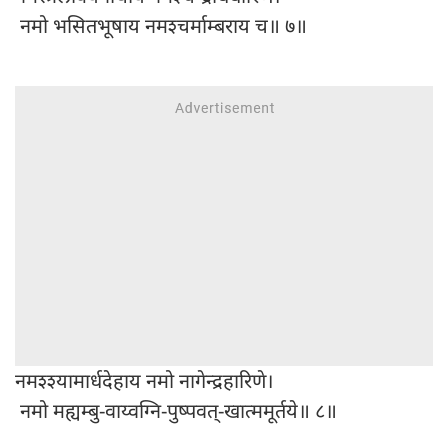
नमो भसितभूषाय नमश्चर्माम्बराय च॥ ७॥
नमश्श्यामार्धदेहाय नमो नागेन्द्रहारिणे।
नमो मह्यम्बु-वाय्वग्नि-पुष्पवत्-खात्ममूर्तये॥ ८॥