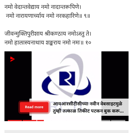
नमो वेदान्तवेद्याय नमो नादान्तरूपिणे।
नमो नारायणार्च्याय नमो नरकहारिणे॥ ९॥
जीवन्मुक्तिपुरीशाय श्रीकण्ठाय नमोऽस्तु ते।
नमो हालास्यनाथाय शङ्कराय नमो नमः॥ १०
आयआरसीटीसीच्या नवीन वेबसाइटमुळे
Read more
तुम्ही तत्काळ तिकीट पटकन बुक करू
शकाल