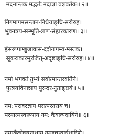
मदनान्तक मद्भर्तः मदाज्ञा वशवर्तक॥ २॥
निगमागमसन्तान-निधेयाङ्घ्रि-सरोरुह।
भुवनत्रय-सम्भूति-त्राण-संहारकारण॥ ३॥
हंसरूपाम्बुजावास-दर्शनागम्य-मस्तक।
सूकराकारमुरजित्-अदृष्टाङ्घ्रि-सरोरुह॥ ४॥
नमो भगवते तुभ्यं सर्वात्मान्तरवर्तिने।
पुरत्रयविनाशाय पुरन्दर-नुताङ्घ्रये॥ ५॥
नम: परावरज्ञाय परात्परतराय च।
परमात्मस्वरूपाय नम: कैवल्यदायिने॥ ६॥
नमस्त्रैलोक्यनाथाय नमश्चन्द्रार्धधारिणे।