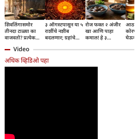
शिवलिंगासमोर
३ ऑगस्टपासून या ५
रोज फक्त २ अंजीर
आठवड्
तीनदा टाळ्या का
राशींचे नशीब
खा आणि पाहा
कोरफड
वाजवतो? प्रत्येक
बदलणार; ग्रहांचे
कमाल! हे ३
घेऊन 
टाळीमागील अर्थ
नकारात्मक प्रभाव
आरोग्यदायी फायदे
चमकदा
Video
जाणून घ्या
संपतील आणि शुभ
तुम्हाला ठाऊक
मिळवा,
दिवसांची सुरुवात
आहेत का?
घ्या
अधिक व्हिडिओ पहा
होईल