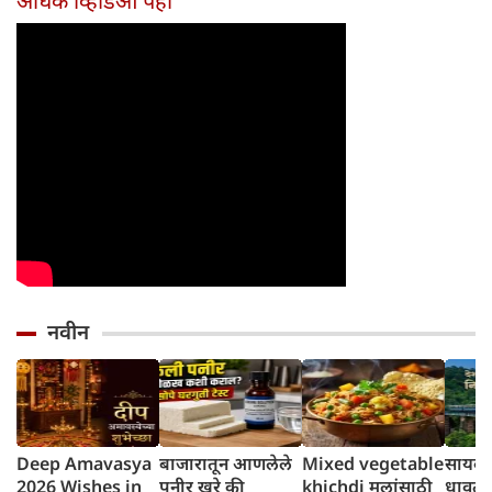
अधिक व्हिडिओ पहा
होईल
नवीन
Deep Amavasya
बाजारातून आणलेले
Mixed vegetable
सायकलप
2026 Wishes in
पनीर खरे की
khichdi मुलांसाठी
धावते