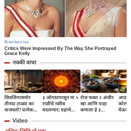
नक्की वाचा
शिवलिंगासमोर
३ ऑगस्टपासून या ५
रोज फक्त २ अंजीर
आठवड्
तीनदा टाळ्या का
राशींचे नशीब
खा आणि पाहा
कोरफड
वाजवतो? प्रत्येक
बदलणार; ग्रहांचे
कमाल! हे ३
घेऊन 
टाळीमागील अर्थ
नकारात्मक प्रभाव
आरोग्यदायी फायदे
चमकदा
Video
जाणून घ्या
संपतील आणि शुभ
तुम्हाला ठाऊक
मिळवा,
दिवसांची सुरुवात
आहेत का?
घ्या