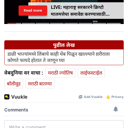
LIVE: महाराष्ट्र सरकारने क्रिप्टो
Read more
मालमत्तेचा समावेश करण्यासाठी
एमपीआयडी कायद्यात दुरुस्ती केली
पुढील लेख
डाळी भाज्यांमध्ये लिंबाचे काही थेंब पिळून खाल्ल्याने शरीराला
कोणते फायदे होतात ते जाणून घ्या
वेबदुनिया वर वाचा :
मराठी ज्योतिष
लाईफस्टाईल
बॉलीवूड
मराठी बातम्या