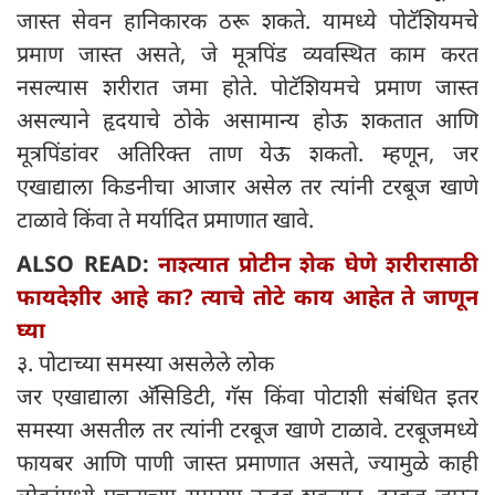
जास्त सेवन हानिकारक ठरू शकते. यामध्ये पोटॅशियमचे
प्रमाण जास्त असते, जे मूत्रपिंड व्यवस्थित काम करत
नसल्यास शरीरात जमा होते. पोटॅशियमचे प्रमाण जास्त
असल्याने हृदयाचे ठोके असामान्य होऊ शकतात आणि
मूत्रपिंडांवर अतिरिक्त ताण येऊ शकतो. म्हणून, जर
एखाद्याला किडनीचा आजार असेल तर त्यांनी टरबूज खाणे
टाळावे किंवा ते मर्यादित प्रमाणात खावे.
ALSO READ:
नाश्त्यात प्रोटीन शेक घेणे शरीरासाठी
फायदेशीर आहे का? त्याचे तोटे काय आहेत ते जाणून
घ्या
३. पोटाच्या समस्या असलेले लोक
जर एखाद्याला अ‍ॅसिडिटी, गॅस किंवा पोटाशी संबंधित इतर
समस्या असतील तर त्यांनी टरबूज खाणे टाळावे. टरबूजमध्ये
फायबर आणि पाणी जास्त प्रमाणात असते, ज्यामुळे काही