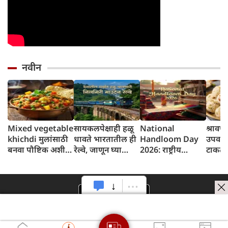
नवीन
Mixed vegetable
सायकलपेक्षाही हळू
National
श्रावण
khichdi मुलांसाठी
धावते भारतातील ही
Handloom Day
उपवासा
बनवा पौष्टिक अशी
रेल्वे, जाणून घ्या
2026: राष्ट्रीय
टाकता
मिक्स व्हेजिटेबल
तिच्यात असं काय
हातमाग दिन
नारळ आ
खिचडी
विशेष आहे?
लाडू