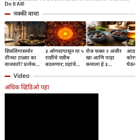
नक्की वाचा
शिवलिंगासमोर
३ ऑगस्टपासून या ५
रोज फक्त २ अंजीर
आठवड्
तीनदा टाळ्या का
राशींचे नशीब
खा आणि पाहा
कोरफड
वाजवतो? प्रत्येक
बदलणार; ग्रहांचे
कमाल! हे ३
घेऊन 
टाळीमागील अर्थ
नकारात्मक प्रभाव
आरोग्यदायी फायदे
चमकदा
Video
जाणून घ्या
संपतील आणि शुभ
तुम्हाला ठाऊक
मिळवा,
दिवसांची सुरुवात
आहेत का?
घ्या
अधिक व्हिडिओ पहा
होईल