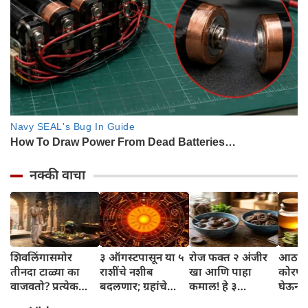
नक्की वाचा
शिवलिंगासमोर
३ ऑगस्टपासून या ५
रोज फक्त २ अंजीर
आठवड्
तीनदा टाळ्या का
राशींचे नशीब
खा आणि पाहा
कोरफड
वाजवतो? प्रत्येक
बदलणार; ग्रहांचे
कमाल! हे ३
घेऊन 
टाळीमागील अर्थ
नकारात्मक प्रभाव
आरोग्यदायी फायदे
चमकदा