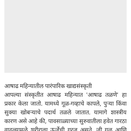
आषाढ महिन्यातील पारंपारिक खाद्यसंस्कृती
आपल्या संस्कृतीत आषाढ महिन्यात 'आषाढ तळणे' हा
प्रकार केला जातो. यामध्ये गूळ-गव्हाचे कापले, पुऱ्या किंवा
सुक्या खोबऱ्याचे पदार्थ तळले जातात. यामागे शास्त्रीय
कारण असे आहे की, पावसाळ्याच्या सुरुवातीला हवेत गारठा
वाढल्यामुळे शरीराला ऊर्जेची गरज असते, जी गूळ आणि