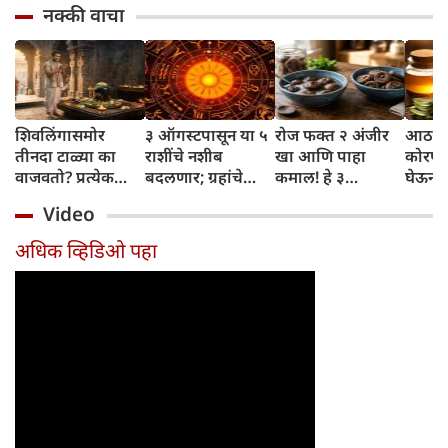
नक्की वाचा
शिवलिंगासमोर
३ ऑगस्टपासून या ५
रोज फक्त २ अंजीर
आठवड्
तीनदा टाळ्या का
राशींचे नशीब
खा आणि पाहा
कोरफड
वाजवतो? प्रत्येक
बदलणार; ग्रहांचे
कमाल! हे ३
घेऊन 
टाळीमागील अर्थ
नकारात्मक प्रभाव
आरोग्यदायी फायदे
चमकदा
Video
जाणून घ्या
संपतील आणि शुभ
तुम्हाला ठाऊक
मिळवा,
दिवसांची सुरुवात
आहेत का?
घ्या
अधिक व्हिडिओ पहा
होईल