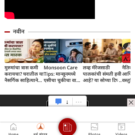
नवीन
मुरुमांचा त्रास कमी
Monsoon Care
लव्ह मॅरेजसाठी
नैतिक 
करायचा? घरातील या
Tips: मान्सूनमध्ये
पालकांची संमती हवी
आणि ती
नैसर्गिक साहित्याने
एसीचा चुकीचा वापर
आहे? या सोप्या टिप्स
वस्तुस्
तयार करा फेस मास्क
पडू शकतो महागात,
नक्की वापरा
योग्य तापमान जाणून
घ्या
Home
धर्म संग्रह
Photos
Videos