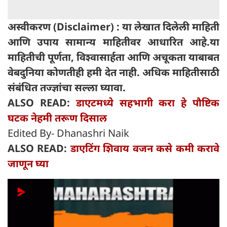
अस्वीकरण (Disclaimer) : या लेखात दिलेली माहिती
आणि उपाय सामान्य माहितीवर आधारित आहे.या
माहितीची पूर्णता, विश्वासार्हता आणि अचूकता याबाबत
वेबदुनिया कोणतीही हमी देत ​​नाही. अधिक माहितीसाठी
संबंधित तज्ज्ञांचा सल्ला घ्यावा.
ALSO READ:
डाएटमध्ये सहभागी करा हे पौष्टिक
घटक नेहमी तरूण दिसाल
Edited By- Dhanashri Naik
ALSO READ:
डाएटिंग शिवाय वजन कसे कमी करावे
जाणून घ्या