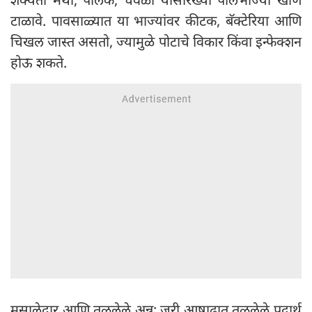
टाळावे. पावसाळ्यात या भाज्यांवर कीटक, बॅक्टेरिया आणि
चिखल जास्त असतो, ज्यामुळे पोटाचे विकार किंवा इन्फेक्शन
होऊ शकते.
मसालेदार आणि तळलेले अन्न: जरी आषाढात तळलेले पदार्थ