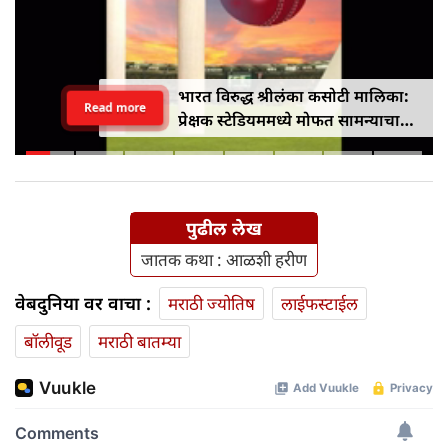
भारत विरुद्ध श्रीलंका कसोटी मालिका:
Read more
प्रेक्षक स्टेडियममध्ये मोफत सामन्याचा
आनंद घेऊ शकतात
पुढील लेख
जातक कथा : आळशी हरीण
वेबदुनिया वर वाचा :
मराठी ज्योतिष
लाईफस्टाईल
बॉलीवूड
मराठी बातम्या