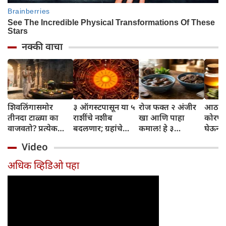
नक्की वाचा
शिवलिंगासमोर
३ ऑगस्टपासून या ५
रोज फक्त २ अंजीर
आठवड्
तीनदा टाळ्या का
राशींचे नशीब
खा आणि पाहा
कोरफड
वाजवतो? प्रत्येक
बदलणार; ग्रहांचे
कमाल! हे ३
घेऊन 
टाळीमागील अर्थ
नकारात्मक प्रभाव
आरोग्यदायी फायदे
चमकदा
Video
जाणून घ्या
संपतील आणि शुभ
तुम्हाला ठाऊक
मिळवा,
दिवसांची सुरुवात
आहेत का?
घ्या
अधिक व्हिडिओ पहा
होईल