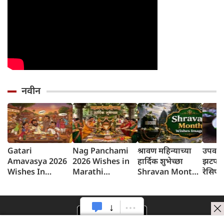
नवीन
Gatari
Nag Panchami
श्रावण महिन्याच्या
उपवासा
Amavasya 2026
2026 Wishes in
हार्दिक शुभेच्छा
झटपट 
Wishes In
Marathi
Shravan Month
रेसिप
Marathi गटारी
नागपंचमीच्या
2026 Wishes in
Pota
अमावस्या शुभेच्छा
शुभेच्छा संदेश
Marathi
मराठी