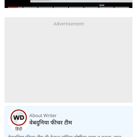
एमपीआयडी कायद्यात दुरुस्ती केली
About Writer
वेबदुनिया फीचर टीम