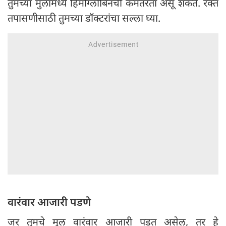
तुमच्या मुलामध्ये हिमोग्लोबिनची कमतरता असू शकते. रक्त
तपासणीसाठी तुमच्या डॉक्टरांचा सल्ला घ्या.
वारंवार आजारी पडणे
जर तुमचे मूल वारंवार आजारी पडत असेल, तर हे