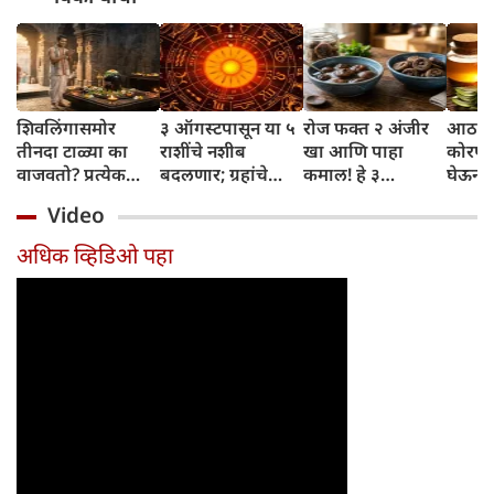
शिवलिंगासमोर
३ ऑगस्टपासून या ५
रोज फक्त २ अंजीर
आठवड्
तीनदा टाळ्या का
राशींचे नशीब
खा आणि पाहा
कोरफड
वाजवतो? प्रत्येक
बदलणार; ग्रहांचे
कमाल! हे ३
घेऊन 
टाळीमागील अर्थ
नकारात्मक प्रभाव
आरोग्यदायी फायदे
चमकदा
Video
जाणून घ्या
संपतील आणि शुभ
तुम्हाला ठाऊक
मिळवा,
दिवसांची सुरुवात
आहेत का?
घ्या
अधिक व्हिडिओ पहा
होईल