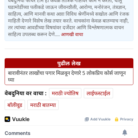
वेबदुनिया फीचर टीम ही केवळ तांत्रिक गोष्टींवर काम न करता, चालू
घडामोडींच्या पलीकडे जाऊन जीवनशैली, आरोग्य, मनोरंजन, तंत्रज्ञान,
साहित्य, आणि मानवी कथा अशा विविध श्रेणींमध्ये सखोल आणि रंजक
माहिती देणारे विशेष लेख तयार करते. वाचकांना केवळ बातम्याच नाही,
तर त्यांच्या आवडीच्या विषयांवर दर्जेदार आणि विश्लेषणात्मक वाचन
साहित्य उपलब्ध करून देणे....
आणखी वाचा
पुढील लेख
बारावीनंतर लाखोंचा पगार मिळवून देणारे 5 लोकप्रिय कोर्स जाणून
घ्या
वेबदुनिया वर वाचा :
मराठी ज्योतिष
लाईफस्टाईल
बॉलीवूड
मराठी बातम्या