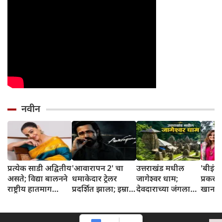
नवीन
प्रत्येक साडी अद्वितीय
'आवारापन 2' चा
उत्तराखंड मधील
'बीइंग 
असते; विद्या बालनने
धमाकेदार ट्रेलर
जागेश्वर धाम;
प्रकर
राष्ट्रीय हातमाग
प्रदर्शित झाला; इम्रान
देवदाराच्या जंगलात
खान 
दिनानिमित्त
हाश्मी एका दमदार
वसलेली २२४ प्राचीन
खान यां
विणकरांना सलाम
अवतारात चमकला
शिव मंदिरे
समन्स
केला