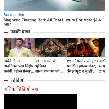
नक्की वाचा
विकी जैनने
यशने रावणाची
११ ऑगस्ट रोजी ट्रेलर
अभिनेत
वाढदिवसाच्या विशेष
भूमिका
प्रदर्शित झाल्यानंतर,
भामट्य
प्रसंगी 'व्हीजे फ्रेम्स'
साकारण्यामागचे
'मिर्झापूर: द मुव्ही'
लाखांच
या प्रॉडक्शन
रहस्य उघड केले
७-८ शहरांमध्ये भव्य
व्हिडिओ
हाऊसची भव्य
प्रमोशन करणार
सुरुवात केली
अधिक व्हिडिओ पहा