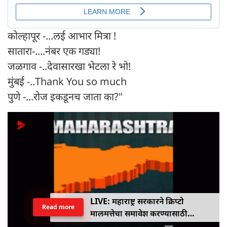
कोल्हापूर -...लई आभार मित्रा !
सातारा-....नंबर एक गड्या!
जळगाव -..देवासारखा भेटला रे भो!
मुंबई -..Thank You so much
पुणे -...रोज इकडूनच जाता का?"
LIVE: महाराष्ट्र सरकारने क्रिप्टो
Read more
मालमत्तेचा समावेश करण्यासाठी
एमपीआयडी कायद्यात दुरुस्ती केली