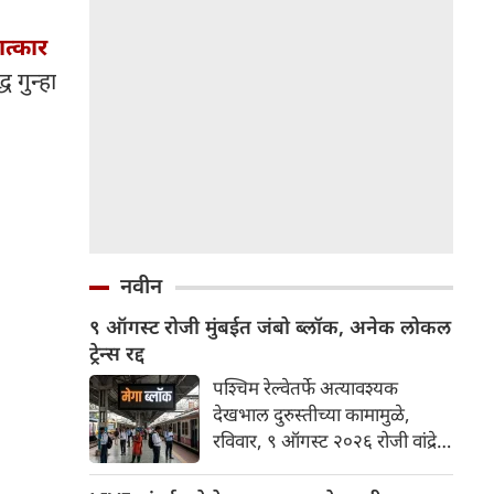
ात्कार
 गुन्हा
नवीन
९ ऑगस्ट रोजी मुंबईत जंबो ब्लॉक, अनेक लोकल
ट्रेन्स रद्द
पश्चिम रेल्वेतर्फे अत्यावश्यक
देखभाल दुरुस्तीच्या कामामुळे,
रविवार, ९ ऑगस्ट २०२६ रोजी वांद्रे
टर्मिनस आणि गोरेगाव
स्थानकांदरम्यान हार्बर लाईनवर जंबो