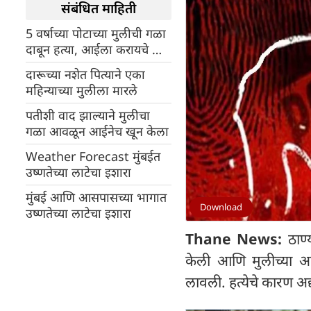
संबंधित माहिती
5 वर्षाच्या पोटाच्या मुलीची गळा
दाबून हत्या, आईला करायचे होते
दुसरे लग्न
दारूच्या नशेत पित्याने एका
महिन्याच्या मुलीला मारले
पतीशी वाद झाल्याने मुलीचा
गळा आवळून आईनेच खून केला
Weather Forecast मुंबईत
उष्णतेच्या लाटेचा इशारा
मुंबई आणि आसपासच्या भागात
Download
उष्णतेच्या लाटेचा इशारा
Thane News:
ठाण्य
केली आणि मुलीच्या आ
लावली. हत्येचे कारण अ