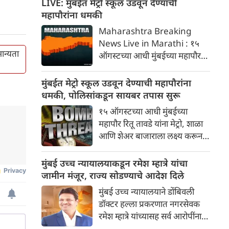
LIVE: मुंबईत मेट्रो स्कूल उडवून देण्याची
ब्लॉक लागू करण्यात येईल. हा ब्लॉक
महापौरांना धमकी
अप आणि डाउन दोन्ही हार्बर लाईनवर
Maharashtra Breaking
सकाळी १०:३० ते दुपारी ३:३० पर्यंत
News Live in Marathi : १५
लागू राहील.
ान्यता
ऑगस्टच्या आधी मुंबईच्या महापौर
रितू तावडे यांना मेट्रो, शाळा आणि
शेअर बाजाराला लक्ष्य करून बॉम्बची
मुंबईत मेट्रो स्कूल उडवून देण्याची महापौरांना
धमकी मिळाली आहे. खलिस्तान
धमकी, पोलिसांकडून सायबर तपास सुरू
समर्थकांनी पाठवलेल्या या ईमेलनंतर
१५ ऑगस्टच्या आधी मुंबईच्या
मुंबई पोलिसांनी सायबर तपास सुरू
महापौर रितू तावडे यांना मेट्रो, शाळा
केला आहे
आणि शेअर बाजाराला लक्ष्य करून
बॉम्बची धमकी मिळाली आहे.
खलिस्तान समर्थकांनी पाठवलेल्या या
मुंबई उच्च न्यायालयाकडून रमेश म्हात्रे यांचा
ईमेलनंतर मुंबई पोलिसांनी सायबर
जामीन मंजूर, राज्य सोडण्याचे आदेश दिले
तपास सुरू केला आहे.
मुंबई उच्च न्यायालयाने डोंबिवली
डॉक्टर हल्ला प्रकरणात नगरसेवक
रमेश म्हात्रे यांच्यासह सर्व आरोपींना
जामीन मंजूर करत एक महत्त्वपूर्ण