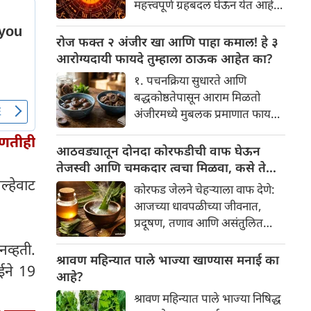
महत्त्वपूर्ण ग्रहबदल घेऊन येत आहे.
यामागे खोलवर रुजलेल्या पौराणिक
ग्रह आणि नक्षत्रांची ही विशेष
श्रद्धा, आध्यात्मिक अर्थ आणि काही
हालचाल अनेक राशींच्या जीवनात
रोज फक्त २ अंजीर खा आणि पाहा कमाल! हे ३
वैज्ञानिक तर्कदेखील आहेत. चला, या
सकारात्मक बदल घडवून आणणार
आरोग्यदायी फायदे तुम्हाला ठाऊक आहेत का?
अनोख्या परंपरेमागील अर्थ
आहे. विशेषतः ३ ऑगस्ट रोजी एक
सविस्तरपणे समजून घेऊया.
१. पचनक्रिया सुधारते आणि
अत्यंत दुर्मिळ आणि फलदायी
बद्धकोष्ठतेपासून आराम मिळतो
ग्रहस्थिती (संयोग) तयार होत आहे.
अंजीरमध्ये मुबलक प्रमाणात फायबर
या दिवशी तयार होणारे शुभ योग,
असते. जर तुम्हाला वारंवार
ग्रहांची स्थिती आणि या गोचरमुळे
ोणतीही
बद्धकोष्ठता, गॅस किंवा अपचनाचा
आठवड्यातून दोनदा कोरफडीची वाफ घेऊन
ज्यांचे नशीब उजळणार आहे अशा
त्रास होत असेल, तर अंजीर
तेजस्वी आणि चमकदार त्वचा मिळवा, कसे ते
भाग्यवान राशींबद्दल आपण जाणून
तुमच्यासाठी वरदान ठरू शकते. हे
्हेवाट
जाणून घ्या
घेऊया!
कोरफड जेलने चेहऱ्याला वाफ देणे:
आतड्यांची स्वच्छता ठेवण्यास मदत
आजच्या धावपळीच्या जीवनात,
करते. पचनसंस्था मजबूत करून पोट
प्रदूषण, तणाव आणि असंतुलित
साफ होण्यास मदत करते.
आहार यांचा आपल्या त्वचेवर
नव्हती.
नकारात्मक परिणाम होऊ शकतो.
श्रावण महिन्यात पाले भाज्या खाण्यास मनाई का
आईने 19
आपल्या त्वचेची चमक हळूहळू कमी
आहे?
होते, ज्यामुळे निस्तेजपणा, मुरुमे
श्रावण महिन्यात पाले भाज्या निषिद्ध
आणि ब्लॅकहेड्स यांसारख्या समस्या