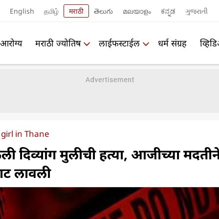
English
தமிழ்
मराठी
తెలుగు
മലയാളം
ಕನ್ನಡ
ગુજરાતી
आरोग्य
मराठी ज्योतिष
लाईफस्टाईल
धर्म संग्रह
व्हिड
 girl in Thane
ली दिव्यांग मुलीची हत्या, आजीच्या मदतीन
ेवाट लावली