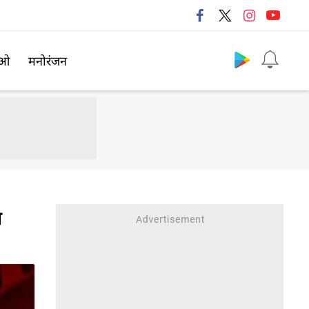
Follow us
िओ
मनोरंजन
े