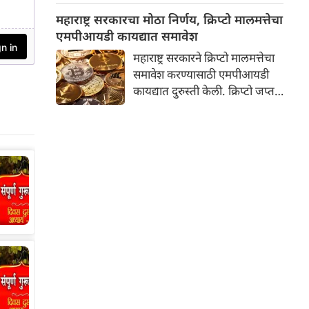
निकाल दिला आहे. तथापि,
महाराष्ट्र सरकारचा मोठा निर्णय, क्रिप्टो मालमत्तेचा
न्यायालयाने जामिनावर कठोर अटी
एमपीआयडी कायद्यात समावेश
घातल्या आहेत. सर्वात महत्त्वाची अट
महाराष्ट्र सरकारने क्रिप्टो मालमत्तेचा
अशी आहे की, पुढील आदेश येईपर्यंत
समावेश करण्यासाठी एमपीआयडी
रमेश म्हात्रे यांनी महाराष्ट्राबाहेरच
कायद्यात दुरुस्ती केली. क्रिप्टो जप्त
राहावे.
करणारे आणि आर्थिक फसवणुकीच्या
पीडितांना नुकसान भरपाई देणारे
महाराष्ट्र हे पहिले राज्य ठरले आहे.