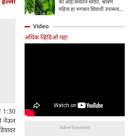
र हल्ला
का आहे:सनातन धर्मात, श्रावण
निर्माण होतात.
महिना हा भगवान शिवाची उपासना
करण्यासाठी सर्वात पवित्र काळ
मानला जातो. या संपूर्ण महिन्यात,
Video
भक्त उपवास, पूजा, नामजप,
अधिक व्हिडिओ पहा
दानधर्म आणि सात्विक जीवनशैलीचे
पालन करतात.
ी 1:30
ळी नेऊन
डियावर