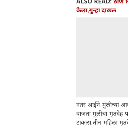
ALSO READ:
ठाणे ज
केला,गुन्हा दाखल
नंतर आईने मुलीच्या आ
वाजता मुलीचा मृतदेह प
टाकला.तीन महिला मृतद