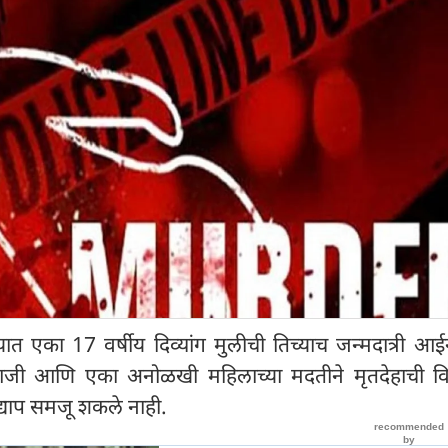
ात एका 17 वर्षीय दिव्यांग मुलीची तिच्याच जन्मदात्री आईन
जी आणि एका अनोळखी महिलाच्या मदतीने मृतदेहाची विल
द्याप समजू शकले नाही.