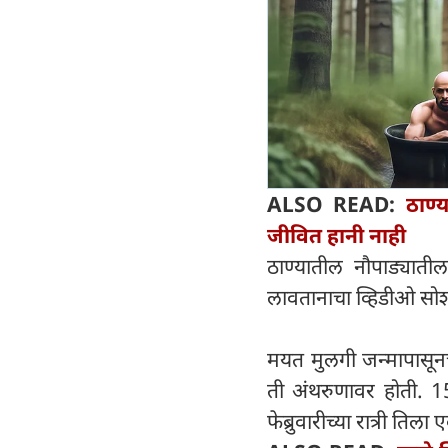
ALSO READ:
ठाण्
जीवित हानी नाही
ठाण्यातील नौपाड्याती
लावतानाचा व्हिडीओ सो
मयत मुलगी जन्मापासूनच
ती अंथरुणावर होती. 15 
फेब्रुवारीच्या रात्री ति