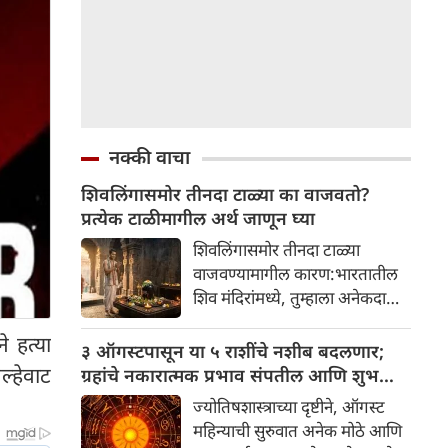
नक्की वाचा
शिवलिंगासमोर तीनदा टाळ्या का वाजवतो?
प्रत्येक टाळीमागील अर्थ जाणून घ्या
शिवलिंगासमोर तीनदा टाळ्या
वाजवण्यामागील कारण:भारतातील
शिव मंदिरांमध्ये, तुम्हाला अनेकदा
भक्त शिवलिंगासमोर तीनदा टाळ्या
े हत्या
वाजवताना दिसतील. ही एक सामान्य
३ ऑगस्टपासून या ५ राशींचे नशीब बदलणार;
प्रथा आहे, पण तुम्ही कधी विचार
्हेवाट
ग्रहांचे नकारात्मक प्रभाव संपतील आणि शुभ
केला आहे का की यामागे काय रहस्य
दिवसांची सुरुवात होईल
ज्योतिषशास्त्राच्या दृष्टीने, ऑगस्ट
आहे आणि प्रत्येक टाळीचा अर्थ काय
महिन्याची सुरुवात अनेक मोठे आणि
आहे? हा केवळ एक विधी नाही, तर