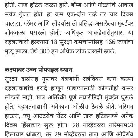
होती. ताज हॉटेल जळत होते. बॉम्ब आणि गोळ्यांचे आवाज
सर्वत्र गुंजत होते. हा क्रम एक-दोन नव्हे तर चार दिवस
चालला. ग्लॅमर आणि सौंदर्यासाठी प्रसिद्ध असलेल्या मुंबईवर
शोककळा पसरली होती. अधिकृत आकडेवारीनुसार, या
दहशतवादी हल्ल्यात 18 सुरक्षा कर्मचाऱ्यांसह 166 जणांचा
मृत्यू झाला. तेथे 300 हून अधिक लोक जखमी झाले.
लक्ष्यावर उच्च प्रोफाइल स्थान
सुरक्षा दलांसह गुप्तचर यंत्रणांनी रात्रंदिवस काम करून
दहशतवाद्यांचे इरादे हाणून पाडण्यासाठी कोणतीही कसर
सोडली नाही. मात्र अतिरेकी पूर्ण तयारीनिशी मुंबईत घुसले
होते. दहशतवाद्यांनी अनेकांना ओलीस ठेवले होते. नरिमन
हाऊस, ज्यू आउटरीच सेंटर आणि ताज हॉटेलमध्ये अनेक
दिवस हिंसाचार सुरू होता. 28 नोव्हेंबरला नरिमनमध्ये
हिंसाचार थांबला, तर 29 नोव्हेंबरला ताज आणि ओबेरॉय