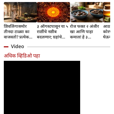
शिवलिंगासमोर
३ ऑगस्टपासून या ५
रोज फक्त २ अंजीर
आठवड्
तीनदा टाळ्या का
राशींचे नशीब
खा आणि पाहा
कोरफड
वाजवतो? प्रत्येक
बदलणार; ग्रहांचे
कमाल! हे ३
घेऊन 
टाळीमागील अर्थ
नकारात्मक प्रभाव
आरोग्यदायी फायदे
चमकदा
Video
जाणून घ्या
संपतील आणि शुभ
तुम्हाला ठाऊक
मिळवा,
दिवसांची सुरुवात
आहेत का?
घ्या
अधिक व्हिडिओ पहा
होईल