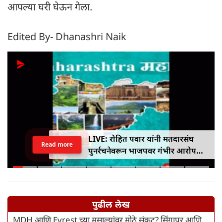
आपल्या घरी घेऊन गेला.
Edited By- Dhanashri Naik
LIVE: रोहित पवार यांनी मतदारसंघ
Read more
पुनर्रचनेवरून भाजपवर गंभीर आरोप
केले
पुढील लेख
MDH आणि Evrest च्या मसाल्यांवर मोठे संकट? सिंगापुर आणि