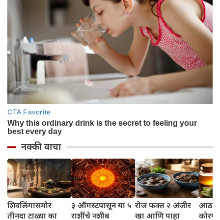
नक्की वाचा
शिवलिंगासमोर
३ ऑगस्टपासून या ५
रोज फक्त २ अंजीर
आठवड्
तीनदा टाळ्या का
राशींचे नशीब
खा आणि पाहा
कोरफड