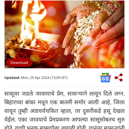
Download
Updated:
Mon, 29 Apr 2024 (13:09 IST)
सासूवर जडले जावायाचे प्रेम, सासऱ्याने लावून दिले लग्न.
बिहारच्या बांका मधून एक बातमी समोर आली आहे, जिला
वाचून तुम्ही आश्चर्यचकित व्हाल, तर दुसरीकडे हसू देखल
येईल. एका जावयाचे प्रेमप्रकरण आपल्या सासूसोबतच सुरु
होते. याची भनक सासर्याला लागली होती. यानंतर सासऱ्यांनी