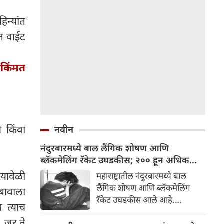
िन्यांत
ात वाईट
 किंमत
े किंवा
नवीन
नंदुरबारमध्ये बाल लैंगिक शोषण आणि
ब्लॅकमेलिंग रॅकेट उघडकीस; २०० हून अधिक
अश्लील क्लिप्स जप्त
यावेळी
महाराष्ट्रातील नंदुरबारमध्ये बाल
लैंगिक शोषण आणि ब्लॅकमेलिंग
दबावाला
रॅकेट उघडकीस आले आहे.
 त्याच
मिळालेल्या माहितीनुसार नंदुरबार
, जर ते
जिल्ह्यातून निष्पाप मुले आणि