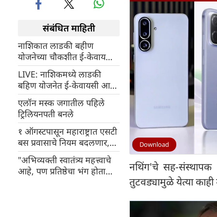
संबंधित माहिती
नाशिकात लाडकी बहीण
योजनेच्या चौकशीत ई-केवायसी
आणि कागदपत्र पडताळणीत
LIVE: नाशिकमध्ये लाडकी
सुमारे दीड लाख महिला अपात्र
बहिण योजनेत ई-केवायसी आणि
ठरल्या
कागदपत्रांमधील त्रुटींमुळे दीड
एलॉन मस्क जगातील पहिले
लाख महिला अपात्र
ट्रिलियनपती बनले
१ ऑगस्टपासून महाराष्ट्रात एसटी
बस प्रवासाचे नियम बदलणार,
Download
प्रवासासाठी स्मार्ट कार्ड अनिवार्य
"अभिव्यक्ती स्वातंत्र्य महत्त्वाचे
होणार
नथिंग'चे सह-संस्थापक 
आहे, पण प्रतिष्ठेचा भंग होता
तुटवड्यामुळे येत्या काही
कामा नये"; कॉमेडी शोच्या
वादावर मुख्यमंत्री फडणवीस यांचे
भाष्य