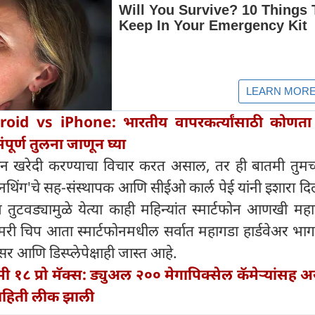
oid vs iPhone: भारतीय वापरकर्त्यांसाठी कोणता 
ूर्ण तुलना जाणून घ्या
टफोन खरेदी करण्याचा विचार करत असाल, तर ही बातमी तुमच्
थिंग'चे सह-संस्थापक आणि सीईओ कार्ल पेई यांनी इशारा दि
व्र तुटवड्यामुळे येत्या काही महिन्यांत स्मार्टफोन आणखी म
मेमरी चिप आता स्मार्टफोनमधील सर्वात महागडा हार्डवेअर भ
सर आणि डिस्प्लेपेक्षाही जास्त आहे.
 १८ प्रो मॅक्स: ड्युअल २०० मेगापिक्सेल कॅमेऱ्यांसह 
ाहिती लीक झाली