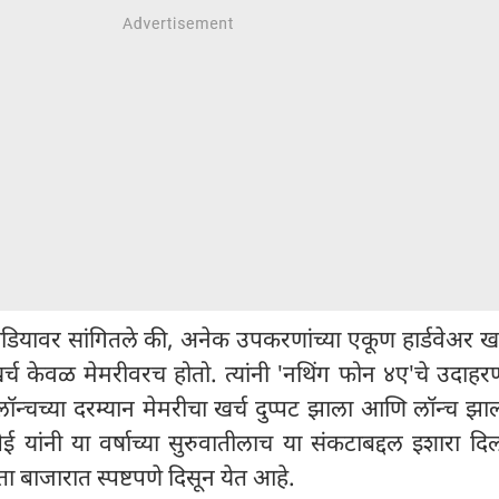
ीडियावर सांगितले की, अनेक उपकरणांच्या एकूण हार्डवेअर खर
र्च केवळ मेमरीवरच होतो. त्यांनी 'नथिंग फोन ४ए'चे उदाहर
न्चच्या दरम्यान मेमरीचा खर्च दुप्पट झाला आणि लॉन्च झाल
पेई यांनी या वर्षाच्या सुरुवातीलाच या संकटाबद्दल इशारा दि
 बाजारात स्पष्टपणे दिसून येत आहे.