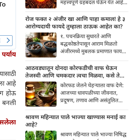
महत्त्वपूर्ण ग्रहबदल घेऊन येत आहे.
यामागे खोलवर रुजलेल्या पौराणिक
ग्रह आणि नक्षत्रांची ही विशेष
श्रद्धा, आध्यात्मिक अर्थ आणि काही
हालचाल अनेक राशींच्या जीवनात
रोज फक्त २ अंजीर खा आणि पाहा कमाल! हे ३
वैज्ञानिक तर्कदेखील आहेत. चला, या
सकारात्मक बदल घडवून आणणार
आरोग्यदायी फायदे तुम्हाला ठाऊक आहेत का?
अनोख्या परंपरेमागील अर्थ
आहे. विशेषतः ३ ऑगस्ट रोजी एक
सविस्तरपणे समजून घेऊया.
१. पचनक्रिया सुधारते आणि
अत्यंत दुर्मिळ आणि फलदायी
बद्धकोष्ठतेपासून आराम मिळतो
ग्रहस्थिती (संयोग) तयार होत आहे.
अंजीरमध्ये मुबलक प्रमाणात फायबर
पर्याय
या दिवशी तयार होणारे शुभ योग,
असते. जर तुम्हाला वारंवार
ग्रहांची स्थिती आणि या गोचरमुळे
बद्धकोष्ठता, गॅस किंवा अपचनाचा
आठवड्यातून दोनदा कोरफडीची वाफ घेऊन
ज्यांचे नशीब उजळणार आहे अशा
यासाठी
त्रास होत असेल, तर अंजीर
तेजस्वी आणि चमकदार त्वचा मिळवा, कसे ते
भाग्यवान राशींबद्दल आपण जाणून
तुमच्यासाठी वरदान ठरू शकते. हे
ला आहे
जाणून घ्या
घेऊया!
कोरफड जेलने चेहऱ्याला वाफ देणे:
आतड्यांची स्वच्छता ठेवण्यास मदत
हाग होऊ
आजच्या धावपळीच्या जीवनात,
करते. पचनसंस्था मजबूत करून पोट
प्रदूषण, तणाव आणि असंतुलित
ाग बनली
साफ होण्यास मदत करते.
आहार यांचा आपल्या त्वचेवर
नकारात्मक परिणाम होऊ शकतो.
श्रावण महिन्यात पाले भाज्या खाण्यास मनाई का
असलेला
आपल्या त्वचेची चमक हळूहळू कमी
आहे?
होते, ज्यामुळे निस्तेजपणा, मुरुमे
श्रावण महिन्यात पाले भाज्या निषिद्ध
आणि ब्लॅकहेड्स यांसारख्या समस्या