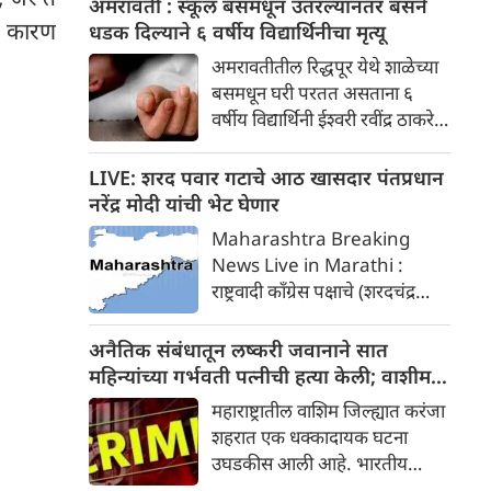
अमरावती : स्कूल बसमधून उतरल्यानंतर बसने
तरुणांचे क्रूर लैंगिक शोषण, अश्लील
, कारण
धडक दिल्याने ६ वर्षीय विद्यार्थिनीचा मृत्यू
व्हिडिओ बनवणे आणि त्यानंतर
अमरावतीतील रिद्धपूर येथे शाळेच्या
ब्लॅकमेलिंगचे एक धक्कादायक
बसमधून घरी परतत असताना ६
प्रकरण उघडकीस आले आहे.
वर्षीय विद्यार्थिनी ईश्वरी रवींद्र ठाकरे
हिला बसने धडक दिली. तिचा जागीच
मृत्यू झाला.
LIVE: शरद पवार गटाचे आठ खासदार पंतप्रधान
नरेंद्र मोदी यांची भेट घेणार
Maharashtra Breaking
News Live in Marathi :
राष्ट्रवादी काँग्रेस पक्षाचे (शरदचंद्र
पवार) आठ खासदार पंतप्रधान नरेंद्र
मोदी यांची भेट घेणार आहेत. या
अनैतिक संबंधातून लष्करी जवानाने सात
बातमीमुळे महाराष्ट्र आणि दिल्लीच्या
महिन्यांच्या गर्भवती पत्नीची हत्या केली; वाशीम
राजकीय वर्तुळात खळबळ उडाली
मधील घटना
महाराष्ट्रातील वाशिम जिल्ह्यात करंजा
आहे.
शहरात एक धक्कादायक घटना
उघडकीस आली आहे. भारतीय
लष्कराच्या एका जवानाने आपल्या