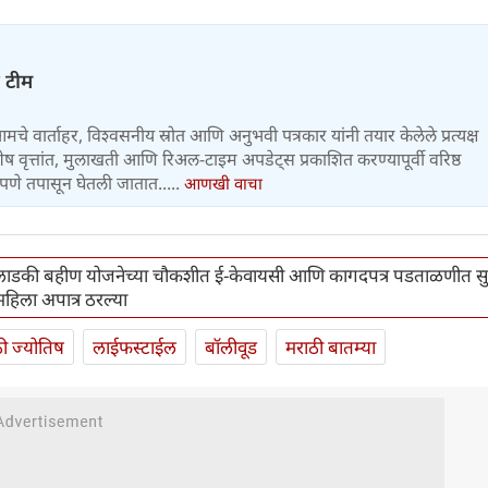
ज टीम
 आमचे वार्ताहर, विश्वसनीय स्रोत आणि अनुभवी पत्रकार यांनी तयार केलेले प्रत्यक्ष
वृत्तांत, मुलाखती आणि रिअल-टाइम अपडेट्स प्रकाशित करण्यापूर्वी वरिष्ठ
पणे तपासून घेतली जातात.....
आणखी वाचा
ाडकी बहीण योजनेच्या चौकशीत ई-केवायसी आणि कागदपत्र पडताळणीत सुम
हिला अपात्र ठरल्या
ी ज्योतिष
लाईफस्टाईल
बॉलीवूड
मराठी बातम्या