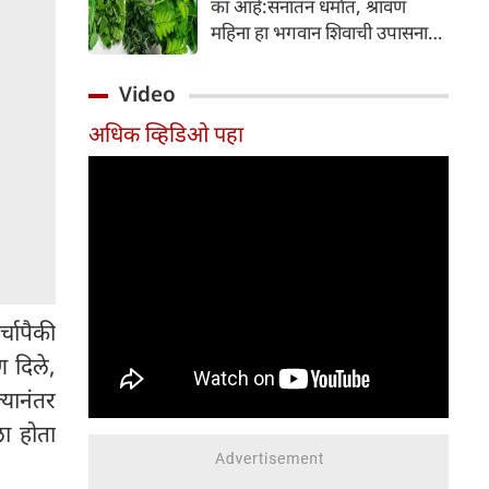
का आहे:सनातन धर्मात, श्रावण
निर्माण होतात.
महिना हा भगवान शिवाची उपासना
करण्यासाठी सर्वात पवित्र काळ
मानला जातो. या संपूर्ण महिन्यात,
Video
भक्त उपवास, पूजा, नामजप,
अधिक व्हिडिओ पहा
दानधर्म आणि सात्विक जीवनशैलीचे
पालन करतात.
्चापैकी
ण दिले,
्यानंतर
ला होता