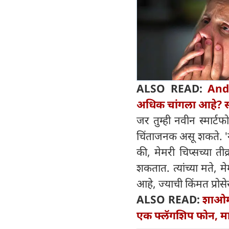
ALSO READ:
Andr
अधिक चांगला आहे? संप
जर तुम्ही नवीन स्मार्
चिंताजनक असू शकते. 'न
की, मेमरी चिप्सच्या ती
शकतात. त्यांच्या मते, 
आहे, ज्याची किंमत प्रोसे
ALSO READ:
शाओमी
एक फ्लॅगशिप फोन, म