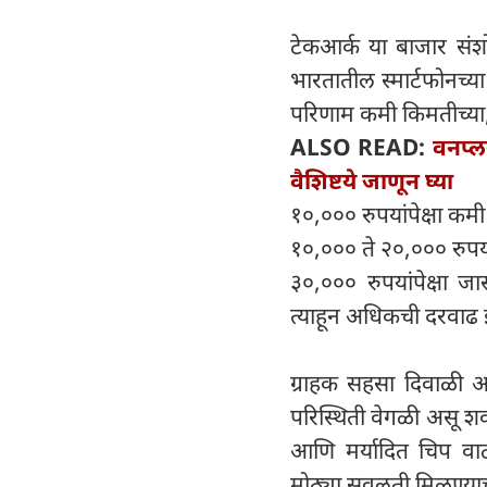
टेकआर्क या बाजार संशो
भारतातील स्मार्टफोनच्य
परिणाम कमी किमतीच्या,
ALSO READ:
वनप्ल
वैशिष्टये जाणून घ्या
१०,००० रुपयांपेक्षा कम
१०,००० ते २०,००० रुपयां
३०,००० रुपयांपेक्षा ज
त्याहून अधिकची दरवाढ
ग्राहक सहसा दिवाळी आ
परिस्थिती वेगळी असू शकते
आणि मर्यादित चिप वाटप
मोठ्या सवलती मिळण्याची