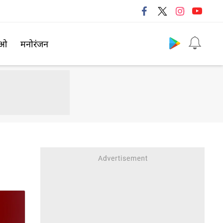
Follow us
िओ
मनोरंजन