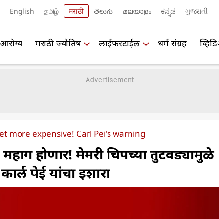
English
தமிழ்
मराठी
తెలుగు
മലയാളം
ಕನ್ನಡ
ગુજરાતી
आरोग्य
मराठी ज्योतिष
लाईफस्टाईल
धर्म संग्रह
व्हिड
t more expensive! Carl Pei's warning
 महाग होणार! मेमरी चिपच्या तुटवड्यामुळे
ार्ल पेई यांचा इशारा