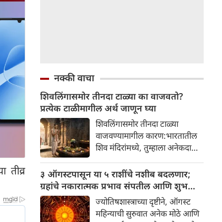
नक्की वाचा
शिवलिंगासमोर तीनदा टाळ्या का वाजवतो?
प्रत्येक टाळीमागील अर्थ जाणून घ्या
शिवलिंगासमोर तीनदा टाळ्या
वाजवण्यामागील कारण:भारतातील
शिव मंदिरांमध्ये, तुम्हाला अनेकदा
भक्त शिवलिंगासमोर तीनदा टाळ्या
ा तीव्र
वाजवताना दिसतील. ही एक सामान्य
३ ऑगस्टपासून या ५ राशींचे नशीब बदलणार;
प्रथा आहे, पण तुम्ही कधी विचार
ग्रहांचे नकारात्मक प्रभाव संपतील आणि शुभ
केला आहे का की यामागे काय रहस्य
दिवसांची सुरुवात होईल
ज्योतिषशास्त्राच्या दृष्टीने, ऑगस्ट
आहे आणि प्रत्येक टाळीचा अर्थ काय
महिन्याची सुरुवात अनेक मोठे आणि
आहे? हा केवळ एक विधी नाही, तर