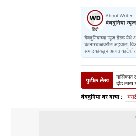
About Writer
वेबदुनिया न्यू
वेबदुनियाच्या न्यूज डेस्क येथे
घटनास्थळावरील अहवाल, विशेष 
संपादकांकडून अत्यंत काटेकोर
नाशिकात ल
पुढील लेख
दीड लाख म
वेबदुनिया वर वाचा :
मराठ