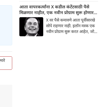
सात महिन्यांच्या गर्भवती पत्नीची
आता वापरकर्त्यांना X कडील कंटेंटसाठी पैसे
हत्या केली आहे. पोलिसांनी जवान
मिळणार नाहीत, एक नवीन प्रोग्राम सुरू होणार;
आणि त्याच्या आई-वडिलांना अटक
ही नवीन अट असणार
X वर पैसे कमावणे आता पूर्वीसारखे
करून हत्येचा गुन्हा दाखल केला
सोपे राहणार नाही. इलॉन मस्क एक
आहे.
नवीन प्रोग्राम सुरू करत आहेत, जो
वापरकर्त्यांना कंटेंटसाठी पैसे कमवू
देणार नाही. यासाठी एक विशिष्ट अट
ठेवण्यात आली आहे. खरे तर, इलॉन
मस्कच्या सोशल मीडिया प्लॅटफॉर्म, X
मध्ये अलीकडेच गेल्या अनेक
ारे
वर्षांतील सर्वात मोठा बदल झाला
आहे.