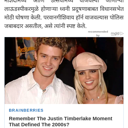
मशिदींमध्ये आणि उत्सवांमध्ये वाजवल्या जाणाऱ्या
लाऊडस्पीकरमुळे होणाऱ्या ध्वनी प्रदूषणाबाबत विधानसभेत
मोठी घोषणा केली. परवानगीशिवाय हॉर्न वाजवल्यास पोलिस
जबाबदार असतील, असे त्यांनी स्पष्ट केले.