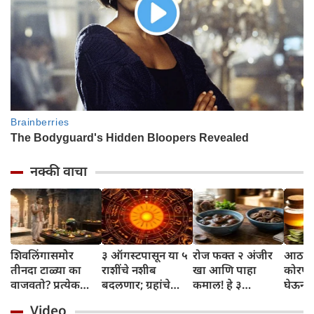
नक्की वाचा
शिवलिंगासमोर
३ ऑगस्टपासून या ५
रोज फक्त २ अंजीर
आठवड्
तीनदा टाळ्या का
राशींचे नशीब
खा आणि पाहा
कोरफड
वाजवतो? प्रत्येक
बदलणार; ग्रहांचे
कमाल! हे ३
घेऊन 
टाळीमागील अर्थ
नकारात्मक प्रभाव
आरोग्यदायी फायदे
चमकदा
Video