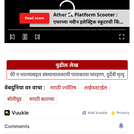
Ather EL Platform Scooter :
Read more
एथरच्या नवीन इलेक्ट्रिक स्कूटरची किंमत
जाहीर, जाणून घ्या कोनार्कमध्ये कोणती
खास वैशिष्ट्ये आहे
पुढील लेख
फी न भरल्याबद्दल संस्थाचालकाची पालकाला मारहाण, दुर्देवी मृत्यू
वेबदुनिया वर वाचा :
मराठी ज्योतिष
लाईफस्टाईल
बॉलीवूड
मराठी बातम्या