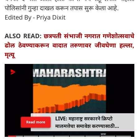
पोलिसांनी गुन्हा दाखल करून तपास सुरू केला आहे.
Edited By - Priya Dixit
ALSO READ:
छत्रपती संभाजी नगरात गणेशोत्सवाचे
ढोल ठेवण्याकरून वादात तरुणावर जीवघेणा हल्ला,
मृत्यू
LIVE: महाराष्ट्र सरकारने क्रिप्टो
Read more
मालमत्तेचा समावेश करण्यासाठी
एमपीआयडी कायद्यात दुरुस्ती केली