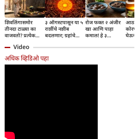
शिवलिंगासमोर
३ ऑगस्टपासून या ५
रोज फक्त २ अंजीर
आठवड्
तीनदा टाळ्या का
राशींचे नशीब
खा आणि पाहा
कोरफड
वाजवतो? प्रत्येक
बदलणार; ग्रहांचे
कमाल! हे ३
घेऊन 
टाळीमागील अर्थ
नकारात्मक प्रभाव
आरोग्यदायी फायदे
चमकदा
Video
जाणून घ्या
संपतील आणि शुभ
तुम्हाला ठाऊक
मिळवा,
दिवसांची सुरुवात
आहेत का?
घ्या
अधिक व्हिडिओ पहा
होईल