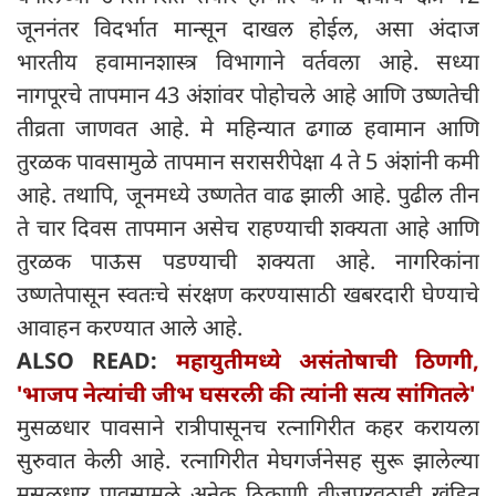
जूननंतर विदर्भात मान्सून दाखल होईल, असा अंदाज
भारतीय हवामानशास्त्र विभागाने वर्तवला आहे. सध्या
नागपूरचे तापमान 43 अंशांवर पोहोचले आहे आणि उष्णतेची
तीव्रता जाणवत आहे. मे महिन्यात ढगाळ हवामान आणि
तुरळक पावसामुळे तापमान सरासरीपेक्षा 4 ते 5 अंशांनी कमी
आहे. तथापि, जूनमध्ये उष्णतेत वाढ झाली आहे. पुढील तीन
ते चार दिवस तापमान असेच राहण्याची शक्यता आहे आणि
तुरळक पाऊस पडण्याची शक्यता आहे. नागरिकांना
उष्णतेपासून स्वतःचे संरक्षण करण्यासाठी खबरदारी घेण्याचे
आवाहन करण्यात आले आहे.
ALSO READ:
महायुतीमध्ये असंतोषाची ठिणगी,
'भाजप नेत्यांची जीभ घसरली की त्यांनी सत्य सांगितले'
मुसळधार पावसाने रात्रीपासूनच रत्नागिरीत कहर करायला
सुरुवात केली आहे. रत्नागिरीत मेघगर्जनेसह सुरू झालेल्या
मुसळधार पावसामुळे अनेक ठिकाणी वीजपुरवठाही खंडित