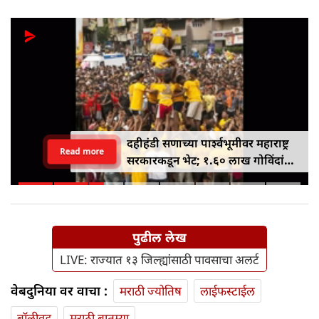
दहीहंडी सणाच्या पार्श्वभूमीवर महाराष्ट्र
Read more
सरकारकडून भेट; १.६० लाख गोविंदांना
१० लाख रुपयांपर्यंतचे विमा संरक्षण
मिळणार
पुढील लेख
LIVE: राज्यात १३ जिल्ह्यांसाठी पावसाचा अलर्ट
वेबदुनिया वर वाचा :
मराठी ज्योतिष
लाईफस्टाईल
बॉलीवूड
मराठी बातम्या