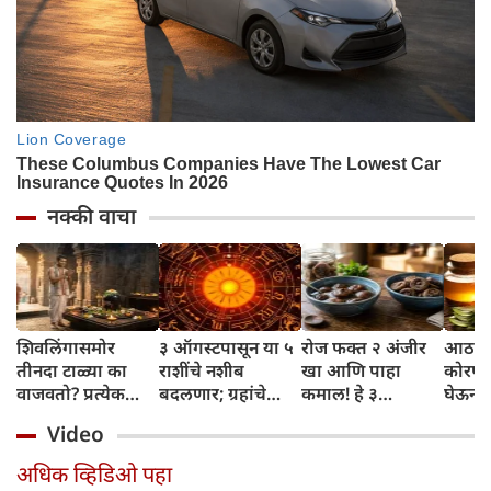
नक्की वाचा
शिवलिंगासमोर
३ ऑगस्टपासून या ५
रोज फक्त २ अंजीर
आठवड्
तीनदा टाळ्या का
राशींचे नशीब
खा आणि पाहा
कोरफड
वाजवतो? प्रत्येक
बदलणार; ग्रहांचे
कमाल! हे ३
घेऊन 
टाळीमागील अर्थ
नकारात्मक प्रभाव
आरोग्यदायी फायदे
चमकदा
Video
जाणून घ्या
संपतील आणि शुभ
तुम्हाला ठाऊक
मिळवा,
दिवसांची सुरुवात
आहेत का?
घ्या
अधिक व्हिडिओ पहा
होईल