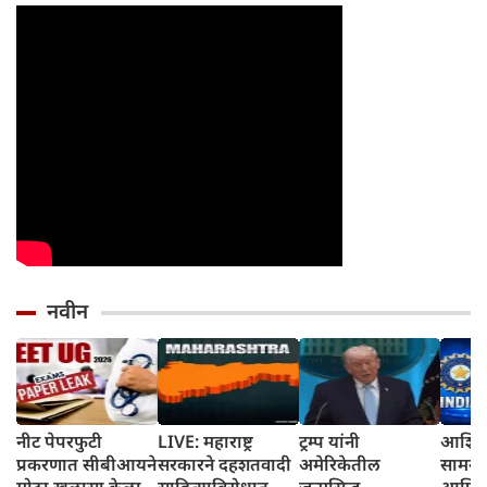
नवीन
नीट पेपरफुटी
LIVE: महाराष्ट्र
ट्रम्प यांनी
आशिया
प्रकरणात सीबीआयने
सरकारने दहशतवादी
अमेरिकेतील
सामन्