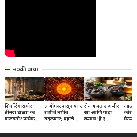
नक्की वाचा
शिवलिंगासमोर
३ ऑगस्टपासून या ५
रोज फक्त २ अंजीर
आठवड्
तीनदा टाळ्या का
राशींचे नशीब
खा आणि पाहा
कोरफड
वाजवतो? प्रत्येक
बदलणार; ग्रहांचे
कमाल! हे ३
घेऊन 
टाळीमागील अर्थ
नकारात्मक प्रभाव
आरोग्यदायी फायदे
चमकदा
जाणून घ्या
संपतील आणि शुभ
तुम्हाला ठाऊक
मिळवा,