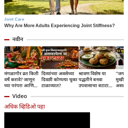
नवीन
मंगळागौर व्रत किती
दिव्यांच्या अवसेच्या
श्रावण विशेष या
''जगा
वर्षे करावे? जाणून
दिवशी कोणत्या चुका
पद्धतीने बनवा
मुखी श
घ्या परंपरा आणि
टाळाव्यात?
उपवासाचा बटाटा
असलेल्
नियम
वडा; सर्वजण कौतुक
पांडव 
Video
करतील
लपवत
अधिक व्हिडिओ पहा