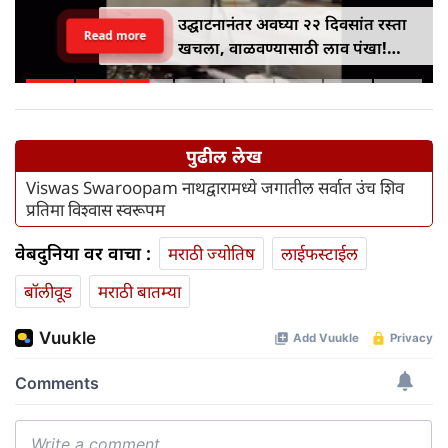
उद्घाटनानंतर अवघ्या २२ दिवसांत रस्ता
Read more
खचला, वाळवण्यासाठी लाव पंखा!
अखिलेश यादवांचा भाजपवर जोरदार
टोला
पुढील लेख
Viswas Swaroopam नाथद्वारामध्ये जगातील सर्वात उंच शिव
प्रतिमा विश्वास स्वरूपम
वेबदुनिया वर वाचा :
मराठी ज्योतिष
लाईफस्टाईल
बॉलीवूड
मराठी बातम्या