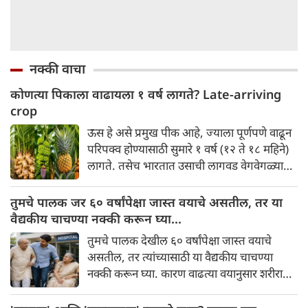
नक्की वाचा
कोणत्या पिकाला वाढायला १ वर्ष लागते? Late-arriving
crop
ऊस हे असे प्रमुख पीक आहे, ज्याला पूर्णपणे वाढून
परिपक्व होण्यासाठी सुमारे १ वर्ष (१२ ते १८ महिने)
लागते. तसेच भारतात उसाची लागवड वेगवेगळ्या
हंगामात केली जाते, त्यानुसार त्याचा कालावधी
खालीलप्रमाणे असतो:
तुमचे पालक जर ६० वर्षांपेक्षा जास्त वयाचे असतील, तर या
वैद्यकीय चाचण्या नक्की करून घ्या...
तुमचे पालक देखील ६० वर्षांपेक्षा जास्त वयाचे
असतील, तर त्यांच्यासाठी या वैद्यकीय चाचण्या
नक्की करून घ्या. कारण वाढत्या वयानुसार शरीरात
अनेक बदल होतात. विशेषतः ६० वर्षांनंतर, अनेक
आजारांचा धोका वाढतो, ज्यांची लक्षणे सुरुवातीला