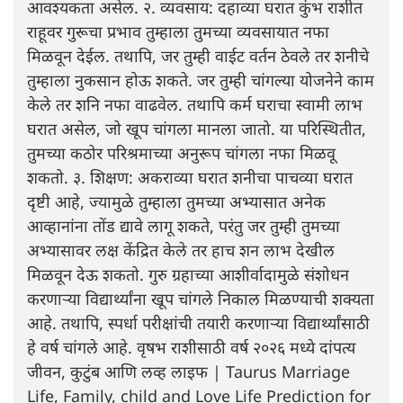
आवश्यकता असेल. २. व्यवसाय: दहाव्या घरात कुंभ राशीत
राहूवर गुरूचा प्रभाव तुम्हाला तुमच्या व्यवसायात नफा
मिळवून देईल. तथापि, जर तुम्ही वाईट वर्तन ठेवले तर शनीचे
तुम्हाला नुकसान होऊ शकते. जर तुम्ही चांगल्या योजनेने काम
केले तर शनि नफा वाढवेल. तथापि कर्म घराचा स्वामी लाभ
घरात असेल, जो खूप चांगला मानला जातो. या परिस्थितीत,
तुमच्या कठोर परिश्रमाच्या अनुरूप चांगला नफा मिळवू
शकतो. ३. शिक्षण: अकराव्या घरात शनीचा पाचव्या घरात
दृष्टी आहे, ज्यामुळे तुम्हाला तुमच्या अभ्यासात अनेक
आव्हानांना तोंड द्यावे लागू शकते, परंतु जर तुम्ही तुमच्या
अभ्यासावर लक्ष केंद्रित केले तर हाच शन लाभ देखील
मिळवून देऊ शकतो. गुरु ग्रहाच्या आशीर्वादामुळे संशोधन
करणाऱ्या विद्यार्थ्यांना खूप चांगले निकाल मिळण्याची शक्यता
आहे. तथापि, स्पर्धा परीक्षांची तयारी करणाऱ्या विद्यार्थ्यांसाठी
हे वर्ष चांगले आहे. वृषभ राशीसाठी वर्ष २०२६ मध्ये दांपत्य
जीवन, कुटुंब आणि लव्ह लाइफ | Taurus Marriage
Life, Family, child and Love Life Prediction for