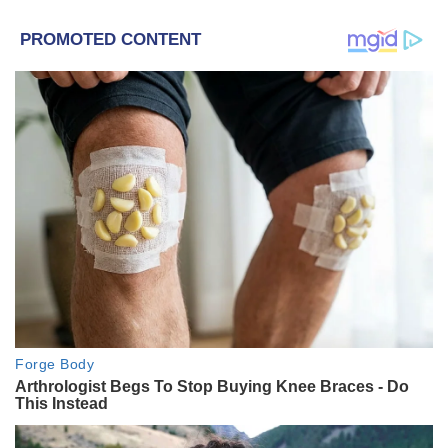
पडल्या पडल्या हवेतील आर्द्रतेमुळे चेहरा तेलकट
दिसू शकतो, फाउंडेशनचे पॅचेस पडू शकतात आणि
काजळ किंवा मस्कारा पसरल्यामुळे तुमचा संपूर्ण
लूक खराब होऊ शकतो.