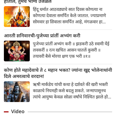
होतील, तुमचे भाग्य उजळेल
सूर्यदेवाची पूजा: सूर्योदयाची वेळ सूर्यदेवाची उपासना
हिंदू धर्मात आठवड्याचे सात दिवस कोणत्या ना
करण्यासाठी सर्वोत्तम आहे. म्हणूनच सूर्योदयाच्या
कोणत्या देवाला समर्पित केले जातात. ज्याप्रमाणे
वेळी सूर्यदेवाची पूजा लाल फुलांनी आणि लाल
सोमवार हा शिवाला समर्पित आहे, मंगळवार हा
कुंकुमने करावी.
हनुमानाला समर्पित आहे, बुधवारी गणेशाला समर्पित
आहे, त्याचप्रमाणे शनिवार हा शनिदेवाला समर्पित
आरती शनिवारची-पुजेच्या प्रांतीं अभ्यंग करी
आहे. शनिदेवाला न्यायाचा देवता म्हणतात. असे
पुजेच्या प्रांतीं अभ्यंग करी ॥ झडकरी उठे स्वामी येंई
म्हटले जाते की आपल्या कर्मानुसार केवळ शनिदेवच
लवकरीं ॥ रत्‍न खचित आसन घातलें कुसरी ॥
चांगले आणि वाईट फळ देतात. शनिदेवाचे नाव
तयावरी बैसे मोरया क्षण एक भरी ॥१॥
ऐकताच लोकांच्या मनात भीती निर्माण होते. धार्मिक
मान्यतेनुसार शनिदेव आपल्या चांगल्या-वाईट कर्मांचे
कोण होते महादेवाचे ते ८ महान भक्त? ज्यांना खुद्द भोलेनाथांनी
फळ देतात. जीवनात वाईट कर्म करणाऱ्या व्यक्तीला
दिले अमरत्वाचे वरदान!
शनिदेवाच्या प्रकोपाचा सामना करावा लागतो. त्यामुळे
त्यांना प्रसन्न करण्यासाठी शनिवार हा सर्वोत्तम दिवस
ऋषी मार्कंडेय यांची कथा हे दर्शवते की खरी भक्ती
मानला जातो. असे म्हटले जाते की शनिवारी हा उपाय
काळाचे नियमही कसे बदलू शकते. जन्मापासूनच
केल्यास केवळ शनिदेवाची कृपाच होत नाही तर सर्व
त्यांचे आयुष्य केवळ सोळा वर्षांचे निश्चित झाले होते.
प्रकारच्या संकटांचा नाश होतो. चला तर मग जाणून
जेव्हा यमराज (मृत्यूची देवता) त्यांचे प्राण घेण्यासाठी
घेऊया शनिवारी कोणते उपाय केले जाऊ शकतात.
आले, तेव्हा तरुण मार्कंडेय घाबरून जाण्याऐवजी
Video
शिवलिंगाला घट्ट बिलगले आणि 'महामृत्युंजय मंत्रा'चा