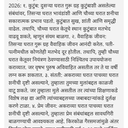
2026: १. कुटुंब: दुसऱ्या घरात गुरू ग्रह कुटुंबाशी असलेल्या
संबंधांवर, तिसऱ्या घरात भावंडांशी आणि चौथ्या घरात शनीचा
सकारात्मक प्रभाव पडतो. कुटुंबात सुख, शांती आणि समृद्धी
वाढेल. तथापि, चौथ्या घरात केतूचे स्थान कुटुंबात मतभेद
वाढवू शकते, म्हणून संयम बाळगा. २. वैवाहिक जीवन:
तिसऱ्या घरात गुरू ग्रह वैवाहिक जीवन आनंदी करेल. पती-
पत्नीमधील कोणतेही मतभेद दूर होतील. तथापि, तुम्ही चौथ्या
घरात केतूवर नियंत्रण ठेवण्यासाठी निश्चितच उपाययोजना
कराव्यात. जर वृषभ पुरुष अविवाहित असतील तर ते या वर्षी
लग्न करू शकतात. ३. संतती: अकराव्या घरात पाचव्या घरात
शनीची दृष्टी असल्याने, तुम्हाला तुमच्या मुलांबद्दल काळजी
वाटू शकते. जर तुम्हाला मुले असतील तर त्यांच्या शिक्षणाकडे
विशेष लक्ष द्या आणि त्यांच्याबद्दलच्या जबाबदाऱ्यांकडे दुर्लक्ष
करणे टाळा. ४. प्रेम जीवन: अकराव्या घरात पाचव्या घरात
शनीची दृष्टी असल्याने, तुम्हाला प्रेम संबंधांबद्दल सावधगिरी
बाळगण्याची आवश्यकता आहे. किरकोळ गैरसमजांमुळे अंतर