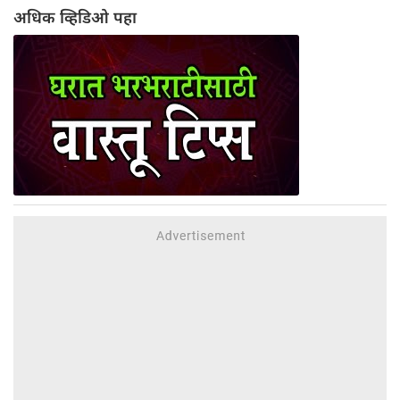
अधिक व्हिडिओ पहा
जप करू लागले. त्यांच्या या दृढ श्रद्धेमुळे प्रसन्न
होऊन भगवान शिव स्वतः प्रकट झाले, त्यांनी
यमराजांना रोखले आणि मार्कंडेय यांना अमरत्वाचे
वरदान दिले.