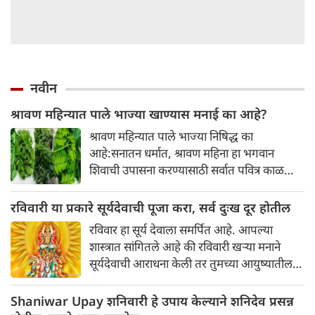
नवीन
श्रावण महिन्यात पाले भाज्या खाण्यास मनाई का आहे?
श्रावण महिन्यात पाले भाज्या निषिद्ध का
आहे:सनातन धर्मात, श्रावण महिना हा भगवान
शिवाची उपासना करण्यासाठी सर्वात पवित्र काळ
मानला जातो. या संपूर्ण महिन्यात, भक्त उपवास,
पूजा, नामजप, दानधर्म आणि सात्विक जीवनशैलीचे
रविवारी या प्रकारे सूर्यदेवाची पूजा करा, सर्व दुःख दूर होतील
पालन करतात.
रविवार हा सूर्य देवाला समर्पित आहे. आपल्या
शास्त्रात सांगितले आहे की रविवारी खऱ्या मनाने
सूर्यदेवाची आराधना केली तर तुमच्या आयुष्यातील
सर्व दु:ख दूर होऊ शकतात. आज आम्ही तुम्हाला
रविवारी सूर्यदेवाची पूजा करण्याच्या काही खास
Shaniwar Upay शनिवारी हे उपाय केल्याने शनिदेव प्रसन्न
पद्धतींबद्दल सांगणार आहोत. या प्रकारे करा