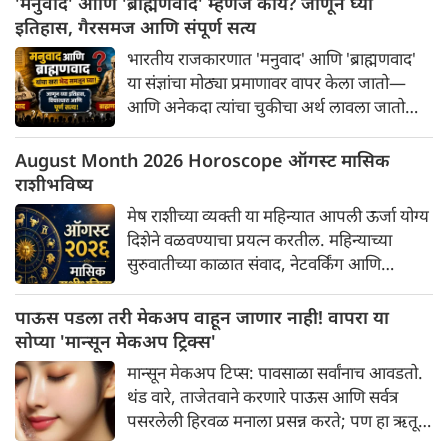
'मनुवाद' आणि 'ब्राह्मणवाद' म्हणजे काय? जाणून घ्या
सहजासहजी दिसत नाहीत. त्यामुळे, नियमित आरोग्य
इतिहास, गैरसमज आणि संपूर्ण सत्य
तपासणी अत्यंत महत्त्वाची ठरते.
भारतीय राजकारणात 'मनुवाद' आणि 'ब्राह्मणवाद'
या संज्ञांचा मोठ्या प्रमाणावर वापर केला जातो—
आणि अनेकदा त्यांचा चुकीचा अर्थ लावला जातो
किंवा गैरवापर होतो. विविध चळवळींमध्ये या
तथाकथित विचारसरणींविरुद्ध वारंवार घोषणा दिल्या
August Month 2026 Horoscope ऑगस्ट मासिक
जातात. अलीकडच्या दशकांमध्ये भारतातील प्रमुख
राशीभविष्य
विद्यापीठांमधील (जसे की JNU, HCU, DU आणि
मेष राशीच्या व्यक्ती या महिन्यात आपली ऊर्जा योग्य
TISS) विद्यार्थी आंदोलनांनंतर, CJP च्या एका
दिशेने वळवण्याचा प्रयत्न करतील. महिन्याच्या
अलीकडील आंदोलनादरम्यानही मनुवाद आणि
सुरुवातीच्या काळात संवाद, नेटवर्किंग आणि
ब्राह्मणवादाविरुद्ध घोषणा देण्यात आल्या; यामुळे
व्यावसायिक चर्चांमध्ये तुमचा आत्मविश्वास वाढेल.
असे आरोप झाले की आंदोलनाला मूळ मुद्द्यांपासून
नवीन कामे किंवा प्रकल्प तुम्हाला व्यस्त ठेवू शकतात,
पाऊस पडला तरी मेकअप वाहून जाणार नाही! वापरा या
भरकटवले जात आहे. नेमके 'मनुवाद' आणि
तरीही करिअरशी संबंधित मोठे निर्णय घेण्यापूर्वी
सोप्या 'मान्सून मेकअप ट्रिक्स'
'ब्राह्मणवाद' म्हणजे काय? आपण त्यावर थोडक्यात
काळजीपूर्वक नियोजन करणे हिताचे ठरेल. कामाच्या
नजर टाकूया.
मान्सून मेकअप टिप्स: पावसाळा सर्वांनाच आवडतो.
दिशेत अचानक बदल करण्यापेक्षा, सध्या सुरू
थंड वारे, ताजेतवाने करणारे पाऊस आणि सर्वत्र
असलेल्या कामाला अधिक बळकट करण्यासाठी
पसरलेली हिरवळ मनाला प्रसन्न करते; पण हा ऋतू
महिन्याचा पूर्वार्ध अधिक अनुकूल आहे.
मेकअपसाठी काही आव्हानेही घेऊन येतो. घराबाहेर