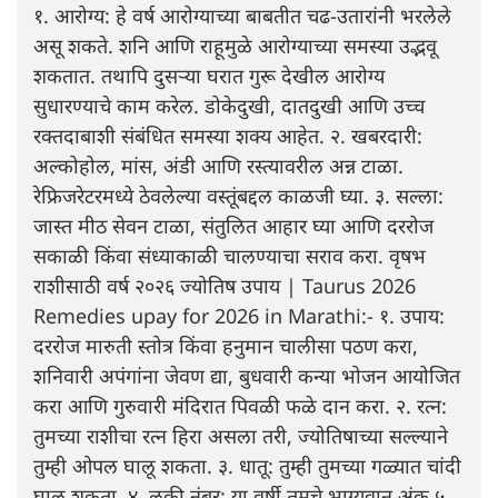
१. आरोग्य: हे वर्ष आरोग्याच्या बाबतीत चढ-उतारांनी भरलेले
असू शकते. शनि आणि राहूमुळे आरोग्याच्या समस्या उद्भवू
शकतात. तथापि दुसऱ्या घरात गुरू देखील आरोग्य
सुधारण्याचे काम करेल. डोकेदुखी, दातदुखी आणि उच्च
रक्तदाबाशी संबंधित समस्या शक्य आहेत. २. खबरदारी:
अल्कोहोल, मांस, अंडी आणि रस्त्यावरील अन्न टाळा.
रेफ्रिजरेटरमध्ये ठेवलेल्या वस्तूंबद्दल काळजी घ्या. ३. सल्ला:
जास्त मीठ सेवन टाळा, संतुलित आहार घ्या आणि दररोज
सकाळी किंवा संध्याकाळी चालण्याचा सराव करा. वृषभ
राशीसाठी वर्ष २०२६ ज्योतिष उपाय | Taurus 2026
Remedies upay for 2026 in Marathi:- १. उपाय:
दररोज मारुती स्तोत्र किंवा हनुमान चालीसा पठण करा,
शनिवारी अपंगांना जेवण द्या, बुधवारी कन्या भोजन आयोजित
करा आणि गुरुवारी मंदिरात पिवळी फळे दान करा. २. रत्न:
तुमच्या राशीचा रत्न हिरा असला तरी, ज्योतिषाच्या सल्ल्याने
तुम्ही ओपल घालू शकता. ३. धातू: तुम्ही तुमच्या गळ्यात चांदी
घालू शकता. ४. लकी नंबर: या वर्षी तुमचे भाग्यवान अंक ५,