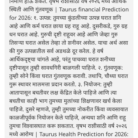
निर्माण होऊ शकते. वृषभ राशीसाठी वर्ष २०२६ मध्ये आर्थिक
स्थिती आणि गुंतवणूक | Taurus financial Prediction
for 2026: १. उत्पन्न: तुमच्या कुंडलीच्या उत्पन्न घरात शनि
आहे आणि कर्म घरात छाया ग्रह राहू आहे. दुसरीकडे, गुरु ग्रह
धन घरात आहे. गुरुची दृष्टी राहूवर आहे आणि जेव्हा गुरु
तिसऱ्या घरात असेल तेव्हा तो शनीवर असेल. याचा अर्थ असा
की गुरु उत्पन्नातील सर्व अडथळे दूर करेल. हे वर्ष
आर्थिकदृष्ट्या चांगले आहे, परंतु पाचव्या घरात शनीच्या
दृष्टीपासून तुम्ही सावधगिरी बाळगली पाहिजे. २. गुंतवणूक:
तुम्ही सोने किंवा घरात गुंतवणूक करावी. तथापि, चौथ्या घरात
गुरू स्थावर मालमत्ता प्रदान करतो. ३. नियोजन: तुम्ही
आतापासून बचतीवर लक्ष केंद्रित केले पाहिजे आणि त्या
बचतीचा काही भाग तुमच्या मुलांच्या शिक्षणावर खर्च केला
पाहिजे. दुसरे म्हणजे, तुम्ही तुमच्या नोकरीत किंवा व्यवसायात
काळजीपूर्वक नियोजन केले पाहिजे, अन्यथा शनि आणि राहू
तुमचा विश्वासघात करू शकतात. वृषभ राशीसाठी वर्ष २०२६
मध्ये आरोग्य | Taurus Health Prediction for 2026: