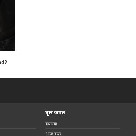
वृत्त जगत
बातम्या
आज कल