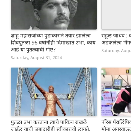
शाहू महाराजांच्या पुढाकाराने तयार झालेला
राहुल जाधव : व
शिवपुतळा 96 वर्षांनीही दिमाखात उभा, काय
अडकलेला 'गँगस
आहे या पुतळ्याची गोष्ट?
Saturday, Augu
Saturday, August 31, 2024
पुतळा उभा करताना त्याचे पावित्र्य राखले
पॅरिस पॅरालिंप
जाईल याची जबादारीही स्वीकारावी लागते,
मोना अगरवालला