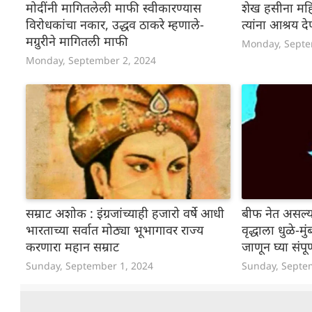
मोदींनी मागितलेली माफी स्वीकारण्यास
शेख हसीना महि
विरोधकांचा नकार, उद्धव ठाकरे म्हणाले-
त्यांना आश्रय 
मग्रुरीने मागितली माफी
Monday, Septe
Monday, September 2, 2024
सम्राट अशोक : इंग्रजांच्याही हजारो वर्षे आधी
बीफ नेत असल्य
भारताच्या सर्वात मोठ्या भूभागावर राज्य
वृद्धाला धुळे-मु
करणारा महान सम्राट
जाणून घ्या संपूर
Sunday, September 1, 2024
Sunday, Septe