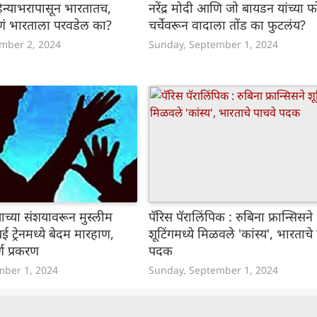
न्याभरापासून भारतातच,
नरेंद्र मोदी आणि जो बायडन यांच्या
देणं भारताला परवडेल का?
चर्चेवरून वादाला तोंड का फुटलंय?
mber 2, 2024
Sunday, September 1, 2024
ाच्या संशयावरून मुस्लीम
पॅरिस पॅरालिंपिक : रुबिना फ्रान्सिसने
ंबई ट्रेनमध्ये बेदम मारहाण,
शूटिंगमध्ये मिळवले 'कांस्य', भारताचे
्ण प्रकरण
पदक
mber 1, 2024
Sunday, September 1, 2024