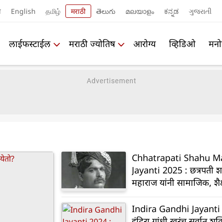
ी
English
தமிழ்
मराठी
తెలుగు
മലയാളം
ಕನ್ನಡ
ગુજરાતી
लाईफस्टाईल
मराठी ज्योतिष
आरोग्य
व्हिडिओ
मनो
Chhatrapati Shahu M
Jayanti 2025 : छत्रपती श
महाराज यांनी सामाजिक, शै
विचारांनी महाराष्ट्राला कशी 
दिली?
Indira Gandhi Jayanti
इंदिरा गांधी खरंच सर्वात शक