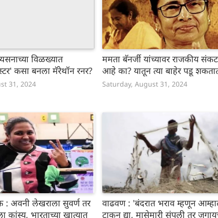
्यसनाच्या विळख्यात
ममता बॅनर्जी यांच्यावर राजकीय संकट
्टर' कसा बनला मॅरेथॉन रनर?
आहे का? यातून त्या बाहेर पडू शकत
st 31, 2024
Saturday, August 31, 2024
िक : अवनी लेखराला सुवर्ण तर
वाढवण : 'बंदरात भराव म्हणून आम्ह
 कांस्य, भारताच्या खात्यात
टाकून द्या, मासेमारी संपली तर जगाय