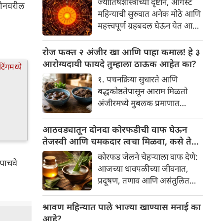
ज्योतिषशास्त्राच्या दृष्टीने, ऑगस्ट
 फोनवरील
आहे आणि प्रत्येक टाळीचा अर्थ काय
महिन्याची सुरुवात अनेक मोठे आणि
आहे? हा केवळ एक विधी नाही, तर
महत्त्वपूर्ण ग्रहबदल घेऊन येत आहे.
यामागे खोलवर रुजलेल्या पौराणिक
ग्रह आणि नक्षत्रांची ही विशेष
श्रद्धा, आध्यात्मिक अर्थ आणि काही
हालचाल अनेक राशींच्या जीवनात
रोज फक्त २ अंजीर खा आणि पाहा कमाल! हे ३
वैज्ञानिक तर्कदेखील आहेत. चला,
सकारात्मक बदल घडवून आणणार
आरोग्यदायी फायदे तुम्हाला ठाऊक आहेत का?
या अनोख्या परंपरेमागील अर्थ
आहे. विशेषतः ३ ऑगस्ट रोजी एक
सविस्तरपणे समजून घेऊया.
१. पचनक्रिया सुधारते आणि
अत्यंत दुर्मिळ आणि फलदायी
बद्धकोष्ठतेपासून आराम मिळतो
ग्रहस्थिती (संयोग) तयार होत आहे.
अंजीरमध्ये मुबलक प्रमाणात
या दिवशी तयार होणारे शुभ योग,
फायबर असते. जर तुम्हाला वारंवार
ग्रहांची स्थिती आणि या गोचरमुळे
बद्धकोष्ठता, गॅस किंवा अपचनाचा
आठवड्यातून दोनदा कोरफडीची वाफ घेऊन
ज्यांचे नशीब उजळणार आहे अशा
त्रास होत असेल, तर अंजीर
तेजस्वी आणि चमकदार त्वचा मिळवा, कसे ते
भाग्यवान राशींबद्दल आपण जाणून
तुमच्यासाठी वरदान ठरू शकते. हे
जाणून घ्या
घेऊया!
कोरफड जेलने चेहऱ्याला वाफ देणे:
आतड्यांची स्वच्छता ठेवण्यास मदत
 पाचवे
आजच्या धावपळीच्या जीवनात,
करते. पचनसंस्था मजबूत करून
प्रदूषण, तणाव आणि असंतुलित
पोट साफ होण्यास मदत करते.
आहार यांचा आपल्या त्वचेवर
नकारात्मक परिणाम होऊ शकतो.
श्रावण महिन्यात पाले भाज्या खाण्यास मनाई का
आपल्या त्वचेची चमक हळूहळू कमी
आहे?