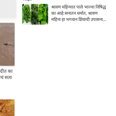
होते, ज्यामुळे निस्तेजपणा, मुरुमे
श्रावण महिन्यात पाले भाज्या निषिद्ध
आणि ब्लॅकहेड्स यांसारख्या समस्या
का आहे:सनातन धर्मात, श्रावण
निर्माण होतात.
महिना हा भगवान शिवाची उपासना
करण्यासाठी सर्वात पवित्र काळ
मानला जातो. या संपूर्ण महिन्यात,
भक्त उपवास, पूजा, नामजप,
दानधर्म आणि सात्विक जीवनशैलीचे
पालन करतात.
 नदीत का
ं सत्य