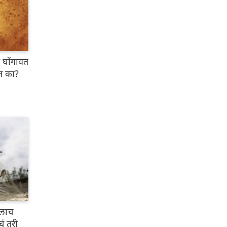
 घोंगावत
ात का?
ालाच
चं तरी