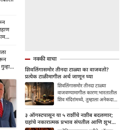
रून
ारहाण
काम
ाला
नक्की वाचा
रून
गुन्हा
शिवलिंगासमोर तीनदा टाळ्या का वाजवतो?
प्रत्येक टाळीमागील अर्थ जाणून घ्या
शिवलिंगासमोर तीनदा टाळ्या
वाजवण्यामागील कारण:भारतातील
शिव मंदिरांमध्ये, तुम्हाला अनेकदा
भक्त शिवलिंगासमोर तीनदा टाळ्या
वाजवताना दिसतील. ही एक सामान्य
३ ऑगस्टपासून या ५ राशींचे नशीब बदलणार;
प्रथा आहे, पण तुम्ही कधी विचार
ग्रहांचे नकारात्मक प्रभाव संपतील आणि शुभ
केला आहे का की यामागे काय रहस्य
दिवसांची सुरुवात होईल