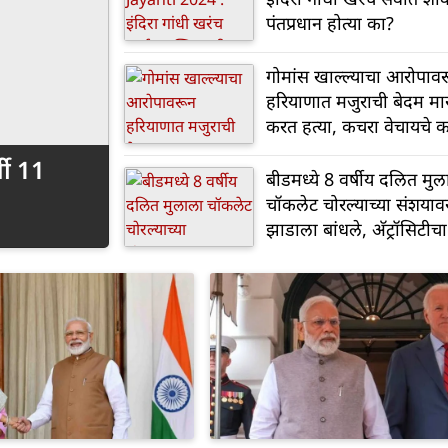
पंतप्रधान होत्या का?
गोमांस खाल्ल्याचा आरोपाव
हरियाणात मजुराची बेदम म
करत हत्या, कचरा वेचायचे 
करायचा पीडित
ी 11
बीडमध्ये 8 वर्षीय दलित मुल
चॉकलेट चोरल्याच्या संशयाव
झाडाला बांधले, अ‍ॅट्रॉसिटीचा 
दाखल