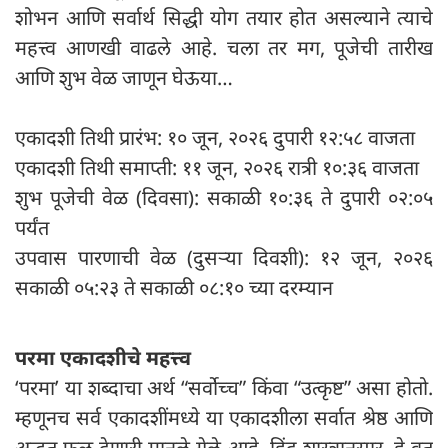
शोभन आणि सर्वार्थ सिद्धी योग तयार होत असल्याने त्याचे
महत्त्व आणखी वाढले आहे. चला तर मग, पूजेची तारीख
आणि शुभ वेळ जाणून घेऊया…
एकादशी तिथी प्रारंभ: १० जून, २०२६ दुपारी १२:५८ वाजता
एकादशी तिथी समाप्ती: ११ जून, २०२६ रात्री १०:३६ वाजता
शुभ पूजेची वेळ (दिवसा): सकाळी १०:३६ ते दुपारी ०२:०५
पर्यंत
उपवास पारणाची वेळ (दुसऱ्या दिवशी): १२ जून, २०२६
सकाळी ०५:२३ ते सकाळी ०८:१० च्या दरम्यान
परमा एकादशीचे महत्त्व
‘परमा’ या शब्दाचा अर्थ “सर्वोच्च” किंवा “उत्कृष्ट” असा होतो.
म्हणूनच सर्व एकादशींमध्ये या एकादशीला सर्वात श्रेष्ठ आणि
अद्भूत फळ देणारी मानले गेले आहे. हिंदू शास्त्रानुसार, हे व्रत