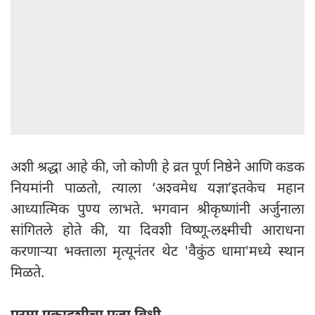
अशी श्रद्धा आहे की, जो कोणी हे व्रत पूर्ण निष्ठेने आणि कडक
नियमांनी पाळतो, त्याला ‘अश्वमेध यज्ञा’इतकेच महान
आध्यात्मिक पुण्य लाभते. भगवान श्रीकृष्णांनी अर्जुनाला
सांगितले होते की, या दिवशी विष्णू-लक्ष्मीची आराधना
करणाऱ्या भक्ताला मृत्यूनंतर थेट 'वैकुंठ धामा'मध्ये स्थान
मिळते.
परमा एकादशीचा पूजा विधी