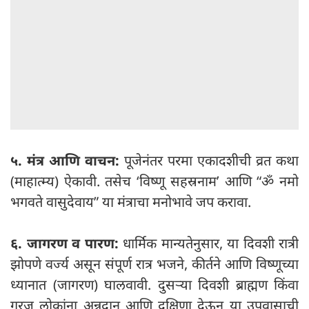
५. मंत्र आणि वाचन:
पूजेनंतर परमा एकादशीची व्रत कथा
(माहात्म्य) ऐकावी. तसेच ‘विष्णू सहस्रनाम’ आणि “ॐ नमो
भगवते वासुदेवाय” या मंत्राचा मनोभावे जप करावा.
६. जागरण व पारण:
धार्मिक मान्यतेनुसार, या दिवशी रात्री
झोपणे वर्ज्य असून संपूर्ण रात्र भजने, कीर्तने आणि विष्णूच्या
ध्यानात (जागरण) घालवावी. दुसऱ्या दिवशी ब्राह्मण किंवा
गरजू लोकांना अन्नदान आणि दक्षिणा देऊन या उपवासाची