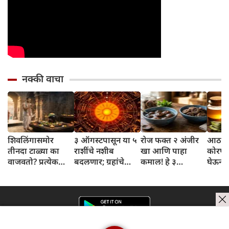
नक्की वाचा
शिवलिंगासमोर
३ ऑगस्टपासून या ५
रोज फक्त २ अंजीर
आठवड्
तीनदा टाळ्या का
राशींचे नशीब
खा आणि पाहा
कोरफड
वाजवतो? प्रत्येक
बदलणार; ग्रहांचे
कमाल! हे ३
घेऊन 
टाळीमागील अर्थ
नकारात्मक प्रभाव
आरोग्यदायी फायदे
चमकदा
जाणून घ्या
संपतील आणि शुभ
तुम्हाला ठाऊक
मिळवा,
दिवसांची सुरुवात
आहेत का?
घ्या
होईल