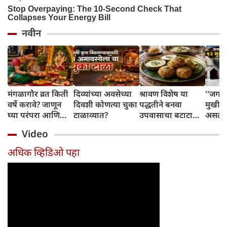
नवीन
मंगळागौर व्रत किती
दिव्यांच्या अवसेच्या
श्रावण विशेष या
''जगा
वर्षे करावे? जाणून
दिवशी कोणत्या चुका
पद्धतीने बनवा
मुखी श
घ्या परंपरा आणि
टाळाव्यात?
उपवासाचा बटाटा
असलेल्
नियम
वडा; सर्वजण कौतुक
पांडव 
Video
करतील
लपवत
अधिक व्हिडिओ पहा