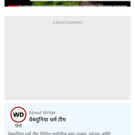
वाढवून ₹१०० वरून ₹२,००० केला
About Writer
वेबदुनिया धर्म टीम
वेबदुनिया धर्म टीम विविध धर्मांतील सण-उत्सव, परंपरा आणि