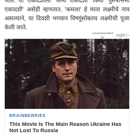
जाते. या एकादशीला 'परमा एकादशी' किंवा 'पुरुषोत्तमी
एकादशी' असेही म्हणतात. 'कमला' हे माता लक्ष्मीचे नाव
असल्याने, या दिवशी भगवान विष्णूंसोबतच लक्ष्मीची पूजा
केली जाते.