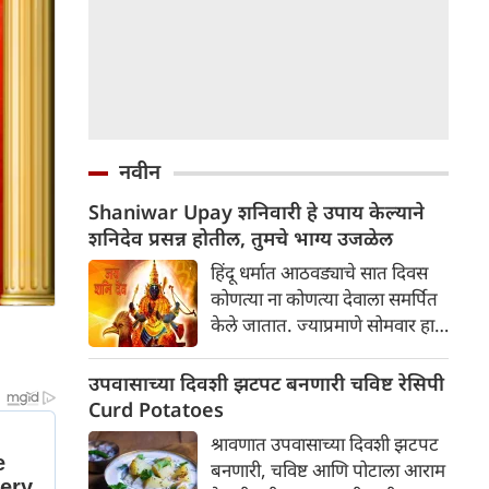
नवीन
Shaniwar Upay शनिवारी हे उपाय केल्याने
शनिदेव प्रसन्न होतील, तुमचे भाग्य उजळेल
हिंदू धर्मात आठवड्याचे सात दिवस
कोणत्या ना कोणत्या देवाला समर्पित
केले जातात. ज्याप्रमाणे सोमवार हा
शिवाला समर्पित आहे, मंगळवार हा
हनुमानाला समर्पित आहे, बुधवारी
उपवासाच्या दिवशी झटपट बनणारी चविष्ट रेसिपी
गणेशाला समर्पित आहे, त्याचप्रमाणे
Curd Potatoes
शनिवार हा शनिदेवाला समर्पित आहे.
श्रावणात उपवासाच्या दिवशी झटपट
शनिदेवाला न्यायाचा देवता म्हणतात.
बनणारी, चविष्ट आणि पोटाला आराम
असे म्हटले जाते की आपल्या