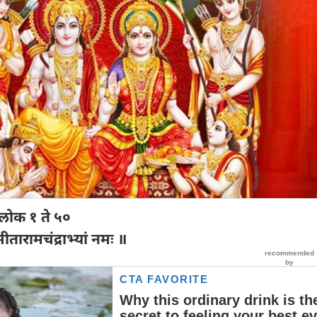
्लोक १ ते ५०
ीतारामचंद्राभ्यां नमः ॥