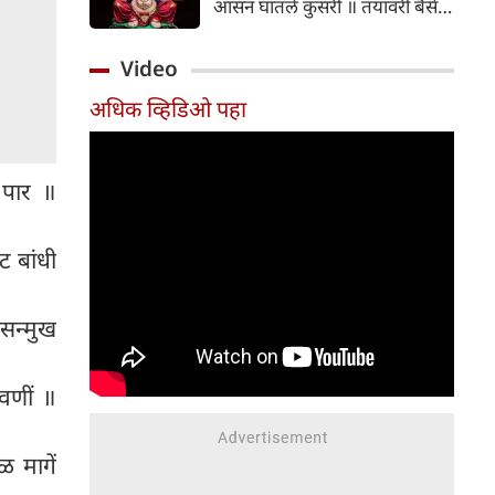
आसन घातलें कुसरी ॥ तयावरी बैसे
मोरया क्षण एक भरी ॥१॥
Video
अधिक व्हिडिओ पहा
 पार ॥
ट बांधी
ासन्मुख
रवणीं ॥
ळ मागें