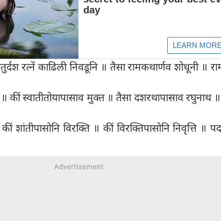
ि ॥ चतुर्दश रत्नें काढिली निवडूनि ॥ तैसा रामकथार्णव शोधूनी ॥ 
नीत ॥ कीं स्वातीतोयापासाव मुक्त ॥ तैसा दशरथापासाव रघुनाथ 
॥ कीं शांतीपासोनि विरक्ति ॥ कीं विरक्तिपासोनि निवृत्ति ॥ प