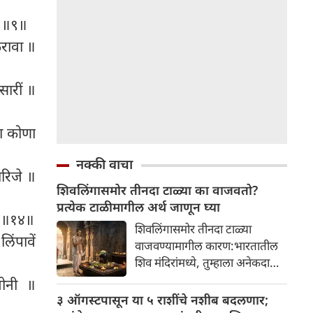
ीं ॥९॥
करावा ॥
सारीं ॥
सा कोणा
नक्की वाचा
ारिजे ॥
शिवलिंगासमोर तीनदा टाळ्या का वाजवतो?
प्रत्येक टाळीमागील अर्थ जाणून घ्या
ा ॥१४॥
शिवलिंगासमोर तीनदा टाळ्या
िंपावें
वाजवण्यामागील कारण:भारतातील
शिव मंदिरांमध्ये, तुम्हाला अनेकदा
भक्त शिवलिंगासमोर तीनदा टाळ्या
ोनी ॥
वाजवताना दिसतील. ही एक सामान्य
३ ऑगस्टपासून या ५ राशींचे नशीब बदलणार;
प्रथा आहे, पण तुम्ही कधी विचार