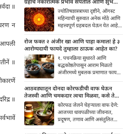
ग्रहांचे नकारात्मक प्रभाव संपतील आणि शुभ
र्वदा ॥
केला आहे का की यामागे काय रहस्य
दिवसांची सुरुवात होईल
ज्योतिषशास्त्राच्या दृष्टीने, ऑगस्ट
आहे आणि प्रत्येक टाळीचा अर्थ काय
महिन्याची सुरुवात अनेक मोठे आणि
आहे? हा केवळ एक विधी नाही, तर
माचरण न
महत्त्वपूर्ण ग्रहबदल घेऊन येत आहे.
यामागे खोलवर रुजलेल्या पौराणिक
ग्रह आणि नक्षत्रांची ही विशेष
श्रद्धा, आध्यात्मिक अर्थ आणि काही
हालचाल अनेक राशींच्या जीवनात
रोज फक्त २ अंजीर खा आणि पाहा कमाल! हे ३
नु आपली
वैज्ञानिक तर्कदेखील आहेत. चला, या
सकारात्मक बदल घडवून आणणार
आरोग्यदायी फायदे तुम्हाला ठाऊक आहेत का?
अनोख्या परंपरेमागील अर्थ
आहे. विशेषतः ३ ऑगस्ट रोजी एक
सविस्तरपणे समजून घेऊया.
१. पचनक्रिया सुधारते आणि
अत्यंत दुर्मिळ आणि फलदायी
तीनें ॥
बद्धकोष्ठतेपासून आराम मिळतो
ग्रहस्थिती (संयोग) तयार होत आहे.
अंजीरमध्ये मुबलक प्रमाणात फायबर
या दिवशी तयार होणारे शुभ योग,
असते. जर तुम्हाला वारंवार
ीकारणें
ग्रहांची स्थिती आणि या गोचरमुळे
बद्धकोष्ठता, गॅस किंवा अपचनाचा
आठवड्यातून दोनदा कोरफडीची वाफ घेऊन
ज्यांचे नशीब उजळणार आहे अशा
त्रास होत असेल, तर अंजीर
तेजस्वी आणि चमकदार त्वचा मिळवा, कसे ते
भाग्यवान राशींबद्दल आपण जाणून
रिद्र ॥
तुमच्यासाठी वरदान ठरू शकते. हे
जाणून घ्या
घेऊया!
कोरफड जेलने चेहऱ्याला वाफ देणे:
आतड्यांची स्वच्छता ठेवण्यास मदत
आजच्या धावपळीच्या जीवनात,
करते. पचनसंस्था मजबूत करून पोट
्वभावें
प्रदूषण, तणाव आणि असंतुलित
साफ होण्यास मदत करते.
आहार यांचा आपल्या त्वचेवर
नकारात्मक परिणाम होऊ शकतो.