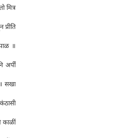
ो मित्र
प्रीति
रपाळ ॥
 अर्पीं
 ॥ सखा
शकंठासी
े काळीं