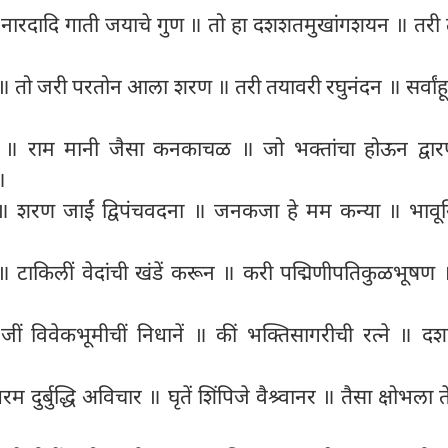
ण ॥ नारदादि गाती जयाचे गुण ॥ तो हा दशशतमुखांगशयन ॥ तरी त
ो जरी परतोन आला शरण ॥ तरी तयावरी रघुनंदन ॥ सर्वांहून 
तीळ ॥ राम मानी जैसा कनकाचळ ॥ जो भक्तांचा होऊन द्वा
॥
ना ॥ शरण जाईं द्विपंचवदना ॥ जनकजा हे मम कन्या ॥ भावूनि
 ॥ टाकिलीं वेदांची खंडें करून ॥ करी पद्मिणीपतिकुळभूषण
जीं विवेकभूमीचीं निधानें ॥ कीं भक्तिसागरीची रत्ने ॥ द
ुर्बुद्धि अविचार ॥ घृतें शिंपिजे वैश्र्वानर ॥ तैसा क्षोभला त