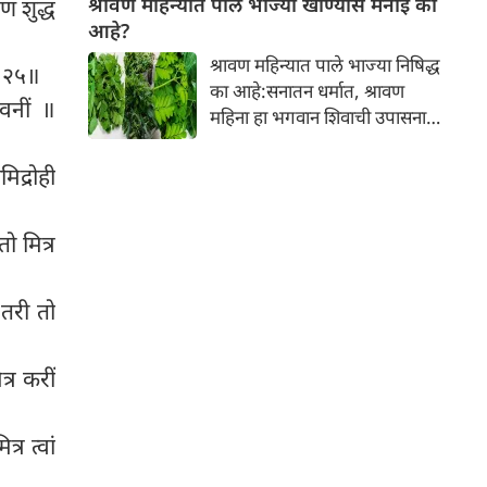
श्रावण महिन्यात पाले भाज्या खाण्यास मनाई का
 शुद्ध
आपल्या त्वचेची चमक हळूहळू कमी
आहे?
होते, ज्यामुळे निस्तेजपणा, मुरुमे
श्रावण महिन्यात पाले भाज्या निषिद्ध
 ॥२५॥
आणि ब्लॅकहेड्स यांसारख्या समस्या
का आहे:सनातन धर्मात, श्रावण
निर्माण होतात.
वनीं ॥
महिना हा भगवान शिवाची उपासना
करण्यासाठी सर्वात पवित्र काळ
मानला जातो. या संपूर्ण महिन्यात,
िद्रोही
भक्त उपवास, पूजा, नामजप,
दानधर्म आणि सात्विक जीवनशैलीचे
ो मित्र
पालन करतात.
तरी तो
्र करीं
र त्वां