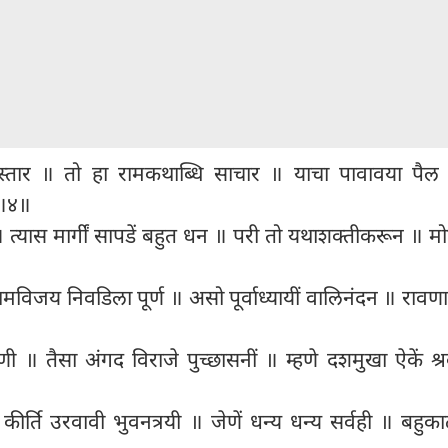
िस्तार ॥ तो हा रामकथाब्धि साचार ॥ याचा पावावया पैल
 ॥४॥
॥ त्यास मार्गीं सापडें बहुत धन ॥ परी तो यथाशक्तीकरून ॥ मो
विजय निवडिला पूर्ण ॥ असो पूर्वाध्यायीं वालिनंदन ॥ रावण
णी ॥ तैसा अंगद विराजे पुच्छासनीं ॥ म्हणे दशमुखा ऐकें श्
कीर्ति उरवावी भुवनत्रयी ॥ जेणें धन्य धन्य सर्वही ॥ बहुका