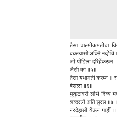
तैसा वाल्मीकमतीचा व
वक्तयासी शक्ति नव्हेंचि
जो पीडिला दरिद्रेंकरून 
जैसी कां ॥५॥
तैसा यथामती करून ॥ राम
बैसला ॥६॥
मुकुटावरी शोभे दिव्य म
शब्दरत्नें अति सुरस ॥७॥
नरदेहासी येऊन पाहीं ॥ 