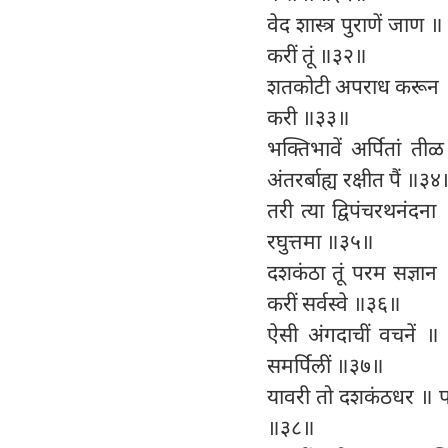
वेद शास्त्र पुराणें जा
करीं तूं ॥३२॥
शतकोटी अपराध करून ॥ त
करी ॥३३॥
भक्तिभावें अर्पितां 
अंतरर्बाह्य रक्षीत पैं ॥३४
तरी त्या द्विपंचरथनंद
रघुत्तमा ॥३५॥
दशकंठा तूं परम सज्ञान
करीं सर्वस्वे ॥३६॥
ऐसी अंगदाचीं वचनें ॥ 
समर्पिलीं ॥३७॥
यावरी तो दशकंठधर ॥ परम द
॥३८॥