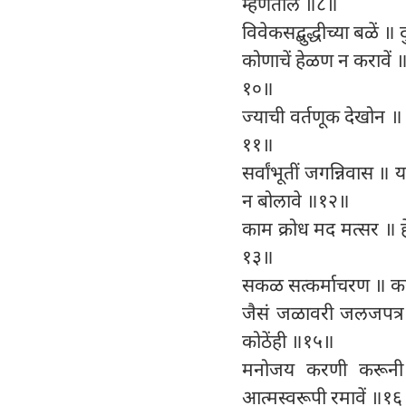
म्हणतील ॥८॥
विवेकसद्बुद्धीच्या बळें ॥
कोणाचें हेळण न करावें 
१०॥
ज्याची वर्तणूक देखोन ॥ 
११॥
सर्वांभूतीं जगन्निवास ॥
न बोलावे ॥१२॥
काम क्रोध मद मत्सर ॥ ह
१३॥
सकळ सत्कर्माचरण ॥ करा
जैसं जळावरी जलजपत्र ॥ 
कोठेंही ॥१५॥
मनोजय करणी करूनी 
आत्मस्वरूपी रमावें ॥१