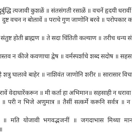
 दुर्बुद्धि त्यजावी कुशळें ॥ संतसंगती रसाळें ॥ वचनें हृदयी धराव
॥ दुष्ट वचन न बोलावें ॥ पराचे गुण जाणोनि बरवे ॥ परोपकार 
संतुष्ट होती ब्राह्मण ॥ ते सदा चिंतिती कल्याण ॥ तरीच धन्य सं
 यास्तव न कीजे कवणाचा द्वेष ॥ वर्मस्पर्शाचे शब्द सदोष ॥ सह
े शत्रु घालावे बाहेर ॥ नाशिवंत जाणोनि शरीर ॥ सारासार विच
वें वेदाधारेंकरून ॥ मी कर्ता हा अभिमान॥ सहसाही न धराव
परी न भिजे अणुमात्र ॥ तैसीं सत्कर्मे करूनि सर्वत्र ॥ न ल
॥ मति योजावी भगवद्भजनीं ॥ जगदाभास मिथ्या मान
६॥