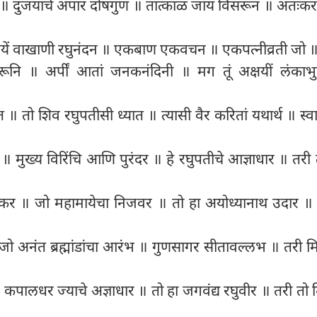
 ॥ दुजयाचे अपार दोषगुण ॥ तात्काळ जाय विसरून ॥ अंतःकरण
स्वयें वाखाणी रघुनंदन ॥ एकबाण एकवचन ॥ एकपत्नीव्रती जो
रूनि ॥ अर्पीं आतां जनकनंदिनी ॥ मग तूं अक्षयीं लंकाभु
॥
 ॥ तो शिव रघुपतीसी ध्यात ॥ त्यासी वैर करितां यथार्थ ॥ स्वाम
मुख्य विरिंचि आणि पुरंदर ॥ हे रघुपतीचे आज्ञाधार ॥ तरी त
कर ॥ जो महामायेचा निजवर ॥ तो हा अयोध्यानाथ उदार ॥ 
जो अनंत ब्रह्मांडांचा आरंभ ॥ गुणसागर सीतावल्लभ ॥ तरी मित
लधर ज्याचे अज्ञाधार ॥ तो हा जगवंद्य रघुवीर ॥ तरी तो मित्