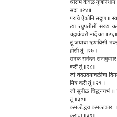
श्रीराम केवळ गुणनिधान
सदा ॥२४॥
पराचे ऐकोनि सद्रुण ॥ 
त्या रघुपतीसीं सख्य क
चंद्रार्कवरी नांदें कां ॥२६
तूं जयाचा म्हणविसी भक्त
होसी तूं ॥२७॥
सनक सनंदन सनत्कुमार ॥ 
करीं तूं ॥२८॥
जो वेदउदयाचळींचा दिन
मित्र करी तूं ॥२९॥
जो सुनीळ चिद्धनगर्भ ॥ 
तूं ॥३०॥
कमलोद्भव कमलाकार ॥ कपा
करावा ॥३१॥