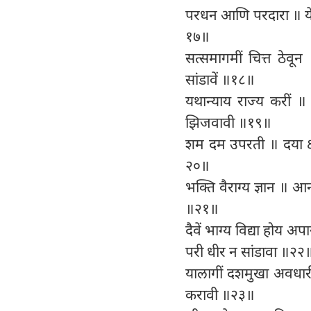
परधन आणि परदारा ॥ येथें 
१७॥
सत्समागमीं चित्त ठेवून
सांडावें ॥१८॥
यथान्याय राज्य करीं ॥ 
झिजवावी ॥१९॥
शम दम उपरती ॥ दया क्षमा
२०॥
भक्ति वैराग्य ज्ञान ॥ आन
॥२१॥
दैवें भाग्य विद्या होय 
परी धीर न सांडावा ॥२२
यालागीं दशमुखा अवधारीं ॥
करावी ॥२३॥