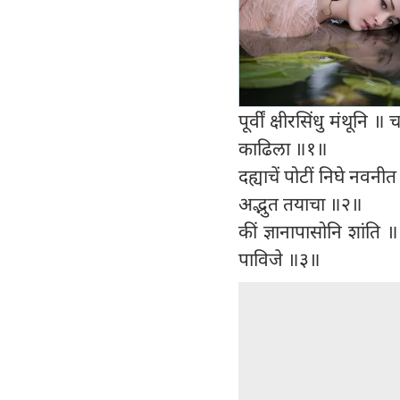
पूर्वीं क्षीरसिंधु मंथून
काढिला ॥१॥
दह्याचें पोटीं निघे नव
अद्भुत तयाचा ॥२॥
कीं ज्ञानापासोनि शांति 
पाविजे ॥३॥