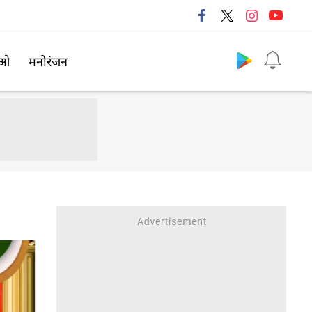
Follow us
िओ
मनोरंजन