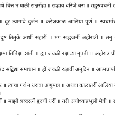
चित्त न घाली राक्षसेंद्रा ॥ सद्भाव धरिजे बरा ॥ सद्रुरुवचनीं स
 ॥ दूर त्यागावे दुर्जन ॥ क्लेशकाळ आलिया पूर्ण ॥ स्वधर्
दुष्ट तितुकें आधीं संहारीं ॥ मग सद्भजनीं अहोरात्रीं ॥ त
 तितिक्षा शांती ॥ ह्या जवळी रक्षाव्या नृपती ॥ अहोरात्र प्री
ंद सद्विद्या समाधान ॥ हीं जवळी रक्षावीं अनुदिन ॥ आत्मप्राप्त
अपार ॥ त्याचा गर्व न धरावा अणुमात्र ॥ अथवा कालांतरीं आलिया द
॥
 माझी शब्दरत्नें हृदयीं धरीं ॥ तरी अयोध्याप्रभूसी मैत्री ॥ सर