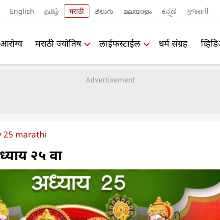
English
தமிழ்
मराठी
తెలుగు
മലയാളം
ಕನ್ನಡ
ગુજરાતી
आरोग्य
मराठी ज्योतिष
लाईफस्टाईल
धर्म संग्रह
व्हिड
y 25 marathi
ध्याय २५ वा