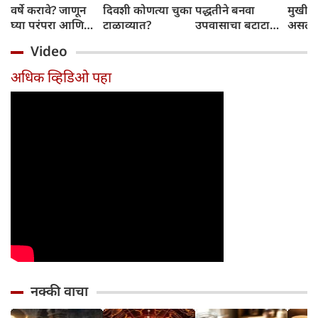
वर्षे करावे? जाणून
दिवशी कोणत्या चुका
पद्धतीने बनवा
मुखी श
घ्या परंपरा आणि
टाळाव्यात?
उपवासाचा बटाटा
असलेल्
नियम
वडा; सर्वजण कौतुक
पांडव 
Video
करतील
लपवत
अधिक व्हिडिओ पहा
नक्की वाचा