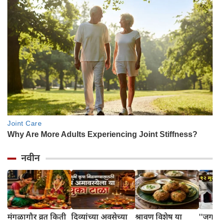
नवीन
मंगळागौर व्रत किती
दिव्यांच्या अवसेच्या
श्रावण विशेष या
''जगा