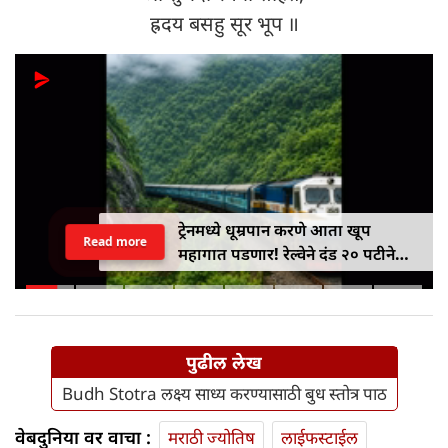
ह्रदय बसहु सूर भूप ॥
ट्रेनमध्ये धूम्रपान करणे आता खूप
Read more
महागात पडणार! रेल्वेने दंड २० पटीने
वाढवून ₹१०० वरून ₹२,००० केला
पुढील लेख
Budh Stotra लक्ष्य साध्य करण्यासाठी बुध स्तोत्र पाठ
वेबदुनिया वर वाचा :
मराठी ज्योतिष
लाईफस्टाईल