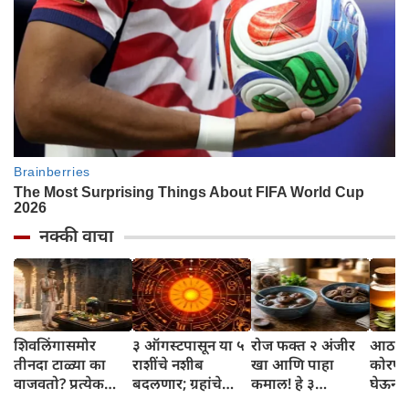
नक्की वाचा
शिवलिंगासमोर
३ ऑगस्टपासून या ५
रोज फक्त २ अंजीर
आठवड्
तीनदा टाळ्या का
राशींचे नशीब
खा आणि पाहा
कोरफड
वाजवतो? प्रत्येक
बदलणार; ग्रहांचे
कमाल! हे ३
घेऊन 
टाळीमागील अर्थ
नकारात्मक प्रभाव
आरोग्यदायी फायदे
चमकदा