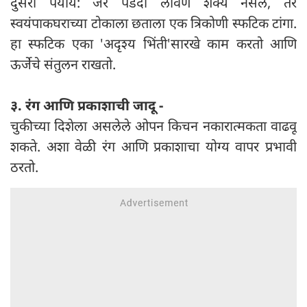
दुसरा पर्याय: जर पडदा लावणे शक्य नसेल, तर
स्वयंपाकघराच्या टोकाला छताला एक त्रिकोणी स्फटिक टांगा.
हा स्फटिक एका 'अदृश्य भिंती'सारखे काम करतो आणि
ऊर्जेचे संतुलन राखतो.
३. रंग आणि प्रकाशाची जादू -
चुकीच्या दिशेला असलेले ओपन किचन नकारात्मकता वाढवू
शकते. अशा वेळी रंग आणि प्रकाशाचा योग्य वापर प्रभावी
ठरतो.