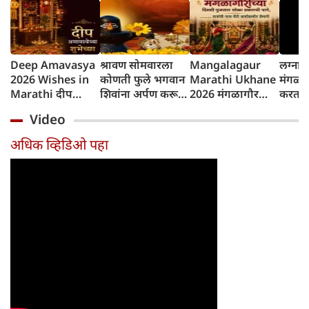
Deep Amavasya
श्रावण सोमवारला
Mangalagaur
लग्नान
2026 Wishes in
कोणती फुले भगवान
Marathi Ukhane
मंगळा
Marathi दीप
शिवांना अर्पण करू
2026 मंगळागौर
करतात?
अमावस्येच्या शुभेच्छा
नयेत?
पूजा मराठी उखाणे
परंपरे
Video
कारण
अधिक व्हिडिओ पहा