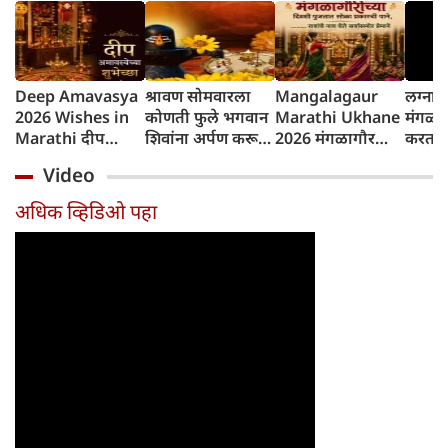
Deep Amavasya
श्रावण सोमवारला
Mangalagaur
लग्नान
2026 Wishes in
कोणती फुले भगवान
Marathi Ukhane
मंगळा
Marathi दीप
शिवांना अर्पण करू
2026 मंगळागौर
करतात?
अमावस्येच्या शुभेच्छा
नयेत?
पूजा मराठी उखाणे
परंपरे
Video
कारण
अधिक व्हिडिओ पहा