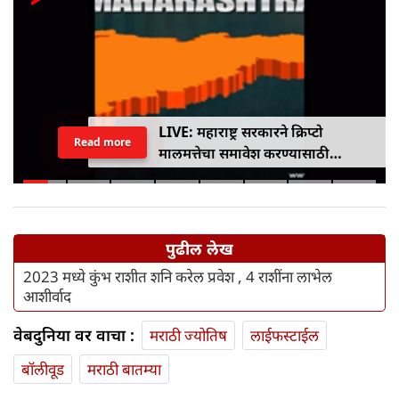
LIVE: महाराष्ट्र सरकारने क्रिप्टो
Read more
मालमत्तेचा समावेश करण्यासाठी
एमपीआयडी कायद्यात दुरुस्ती केली
पुढील लेख
2023 मध्ये कुंभ राशीत शनि करेल प्रवेश , 4 राशींना लाभेल
आशीर्वाद
वेबदुनिया वर वाचा :
मराठी ज्योतिष
लाईफस्टाईल
बॉलीवूड
मराठी बातम्या