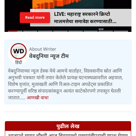
LIVE: महाराष्ट्र सरकारने क्रिप्टो
Read more
मालमत्तेचा समावेश करण्यासाठी
एमपीआयडी कायद्यात दुरुस्ती केली
About Writer
वेबदुनिया न्यूज टीम
वेबदुनियाच्या न्यूज डेस्क येथे आमचे वार्ताहर, विश्वसनीय स्रोत आणि
अनुभवी पत्रकार यांनी तयार केलेले प्रत्यक्ष घटनास्थळावरील अहवाल,
विशेष वृत्तांत, मुलाखती आणि रिअल-टाइम अपडेट्स प्रकाशित
करण्यापूर्वी वरिष्ठ संपादकांकडून अत्यंत काटेकोरपणे तपासून घेतली
जातात.....
आणखी वाचा
पुढील लेख
भाजपचे सम्राट चौधरी आज बिहारमध्ये मुख्यमंत्रीपदाची शपथ घेणार