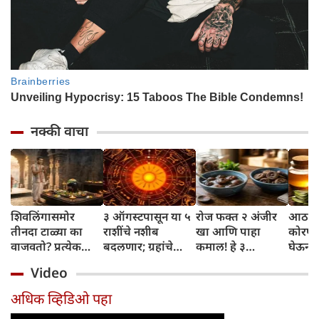
नक्की वाचा
शिवलिंगासमोर
३ ऑगस्टपासून या ५
रोज फक्त २ अंजीर
आठवड्
तीनदा टाळ्या का
राशींचे नशीब
खा आणि पाहा
कोरफड
वाजवतो? प्रत्येक
बदलणार; ग्रहांचे
कमाल! हे ३
घेऊन 
टाळीमागील अर्थ
नकारात्मक प्रभाव
आरोग्यदायी फायदे
चमकदा
Video
जाणून घ्या
संपतील आणि शुभ
तुम्हाला ठाऊक
मिळवा,
दिवसांची सुरुवात
आहेत का?
घ्या
अधिक व्हिडिओ पहा
होईल