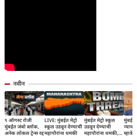
नवीन
९ ऑगस्ट रोजी
LIVE: मुंबईत मेट्रो
मुंबईत मेट्रो स्कूल
मुंबई उ
मुंबईत जंबो ब्लॉक,
स्कूल उडवून देण्याची
उडवून देण्याची
न्याया
अनेक लोकल ट्रेन्स रद्द
महापौरांना धमकी
महापौरांना धमकी,
म्हात्र