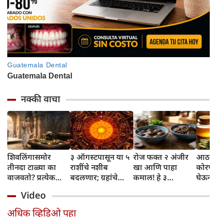
नक्की वाचा
शिवलिंगासमोर
३ ऑगस्टपासून या ५
रोज फक्त २ अंजीर
आठवड्
तीनदा टाळ्या का
राशींचे नशीब
खा आणि पाहा
कोरफड
वाजवतो? प्रत्येक
बदलणार; ग्रहांचे
कमाल! हे ३
घेऊन 
टाळीमागील अर्थ
नकारात्मक प्रभाव
आरोग्यदायी फायदे
चमकदा
Video
जाणून घ्या
संपतील आणि शुभ
तुम्हाला ठाऊक
मिळवा,
दिवसांची सुरुवात
आहेत का?
घ्या
अधिक व्हिडिओ पहा