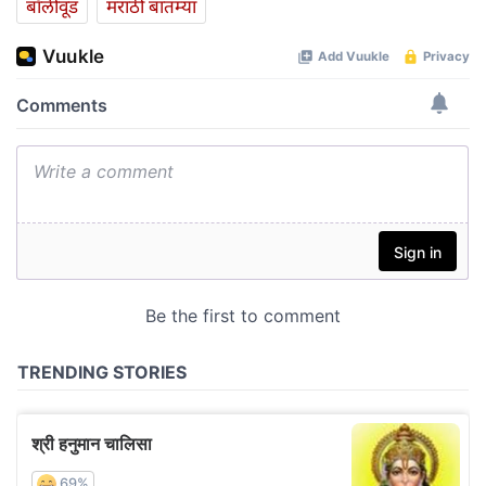
बॉलीवूड
मराठी बातम्या