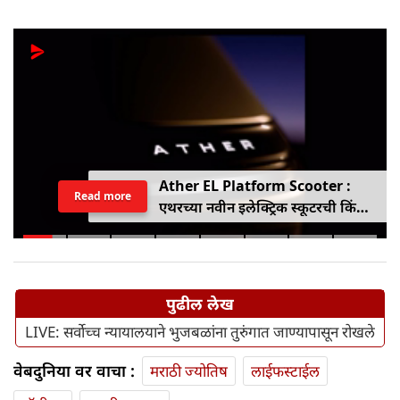
Ather EL Platform Scooter :
Read more
एथरच्या नवीन इलेक्ट्रिक स्कूटरची किंमत
जाहीर, जाणून घ्या कोनार्कमध्ये कोणती
खास वैशिष्ट्ये आहे
पुढील लेख
LIVE: सर्वोच्च न्यायालयाने भुजबळांना तुरुंगात जाण्यापासून रोखले
वेबदुनिया वर वाचा :
मराठी ज्योतिष
लाईफस्टाईल