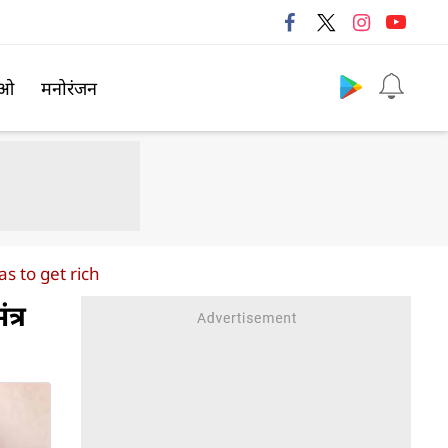
Follow us
िओ
मनोरंजन
s to get rich
त्र