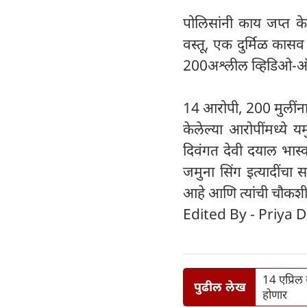
पोलिसांनी काय जप्त के
वस्तू, एक दुर्मिळ कास
200अश्लील व्हिडिओ-ऑड
14 आरोपी, 200 मुलीं
केलेल्या आरोपींमध्ये यम
दिवंगत देवी दयाल भास्
जमुना सिंग इत्यादींचा
आहे आणि त्यांची चौकशी
Edited By - Priya D
14 एप्रिल
पुढील लेख
होणार