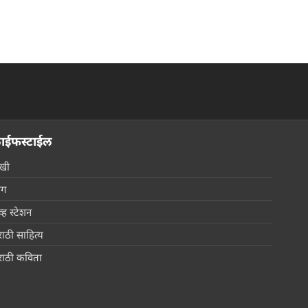
ाईफस्टाईल
खी
ोग
्ह स्टेशन
ाठी साहित्य
राठी कविता