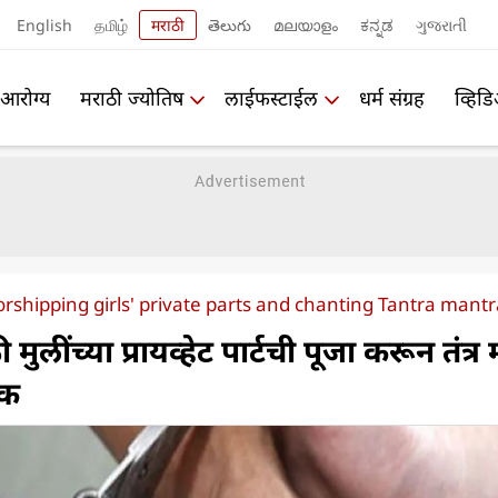
English
தமிழ்
मराठी
తెలుగు
മലയാളം
ಕನ್ನಡ
ગુજરાતી
आरोग्य
मराठी ज्योतिष
लाईफस्टाईल
धर्म संग्रह
व्हिड
rshipping girls' private parts and chanting Tantra mantra
मुलींच्या प्रायव्हेट पार्टची पूजा करून तंत्र मं
टक