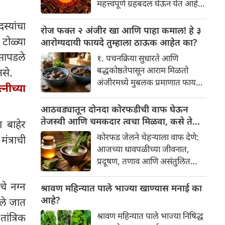
महत्त्वपूर्ण ग्रहबदल घेऊन येत आहे.
यामागे खोलवर रुजलेल्या पौराणिक
ग्रह आणि नक्षत्रांची ही विशेष
श्रद्धा, आध्यात्मिक अर्थ आणि काही
्यांचा
हालचाल अनेक राशींच्या जीवनात
रोज फक्त २ अंजीर खा आणि पाहा कमाल! हे ३
वैज्ञानिक तर्कदेखील आहेत. चला, या
सकारात्मक बदल घडवून आणणार
टोळ्या
आरोग्यदायी फायदे तुम्हाला ठाऊक आहेत का?
अनोख्या परंपरेमागील अर्थ
आहे. विशेषतः ३ ऑगस्ट रोजी एक
सापडले
सविस्तरपणे समजून घेऊया.
१. पचनक्रिया सुधारते आणि
अत्यंत दुर्मिळ आणि फलदायी
बद्धकोष्ठतेपासून आराम मिळतो
असे.
ग्रहस्थिती (संयोग) तयार होत आहे.
अंजीरमध्ये मुबलक प्रमाणात फायबर
नीच्या
या दिवशी तयार होणारे शुभ योग,
असते. जर तुम्हाला वारंवार
ग्रहांची स्थिती आणि या गोचरमुळे
बद्धकोष्ठता, गॅस किंवा अपचनाचा
आठवड्यातून दोनदा कोरफडीची वाफ घेऊन
ज्यांचे नशीब उजळणार आहे अशा
त्रास होत असेल, तर अंजीर
तेजस्वी आणि चमकदार त्वचा मिळवा, कसे ते
ा बाहेर
भाग्यवान राशींबद्दल आपण जाणून
तुमच्यासाठी वरदान ठरू शकते. हे
जाणून घ्या
घेऊया!
कोरफड जेलने चेहऱ्याला वाफ देणे:
ंत्राची
आतड्यांची स्वच्छता ठेवण्यास मदत
आजच्या धावपळीच्या जीवनात,
करते. पचनसंस्था मजबूत करून पोट
प्रदूषण, तणाव आणि असंतुलित
साफ होण्यास मदत करते.
आहार यांचा आपल्या त्वचेवर
चे नग्न
नकारात्मक परिणाम होऊ शकतो.
श्रावण महिन्यात पाले भाज्या खाण्यास मनाई का
आपल्या त्वचेची चमक हळूहळू कमी
आहे?
तले जात
होते, ज्यामुळे निस्तेजपणा, मुरुमे
श्रावण महिन्यात पाले भाज्या निषिद्ध
ांत्रिक
आणि ब्लॅकहेड्स यांसारख्या समस्या