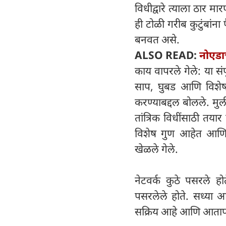
विधीद्वारे त्याला ठार मा
ही टोळी गरीब कुटुंबांन
बनवत असे.
ALSO READ:
नोएडाच
काय वापरले गेले: या सं
साप, घुबड आणि विशेष क्
करण्याबद्दल बोलले. मुल
तांत्रिक विधींसाठी तयार
विशेष गुण आहेत आणि त्
खेळले गेले.
नेटवर्क कुठे पसरले होत
पसरलेले होते. सध्या आ
सक्रिय आहे आणि आतापर