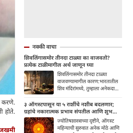
नक्की वाचा
शिवलिंगासमोर तीनदा टाळ्या का वाजवतो?
प्रत्येक टाळीमागील अर्थ जाणून घ्या
शिवलिंगासमोर तीनदा टाळ्या
वाजवण्यामागील कारण:भारतातील
शिव मंदिरांमध्ये, तुम्हाला अनेकदा
भक्त शिवलिंगासमोर तीनदा टाळ्या
य करणे.
वाजवताना दिसतील. ही एक सामान्य
३ ऑगस्टपासून या ५ राशींचे नशीब बदलणार;
प्रथा आहे, पण तुम्ही कधी विचार
 होते.
ग्रहांचे नकारात्मक प्रभाव संपतील आणि शुभ
केला आहे का की यामागे काय रहस्य
दिवसांची सुरुवात होईल
ज्योतिषशास्त्राच्या दृष्टीने, ऑगस्ट
आहे आणि प्रत्येक टाळीचा अर्थ काय
महिन्याची सुरुवात अनेक मोठे आणि
 जखमी
आहे? हा केवळ एक विधी नाही, तर