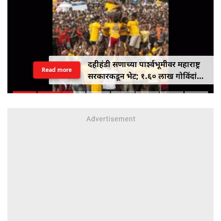
दहीहंडी सणाच्या पार्श्वभूमीवर महाराष्ट्र
Read more
सरकारकडून भेट; १.६० लाख गोविंदांना
१० लाख रुपयांपर्यंतचे विमा संरक्षण
मिळणार