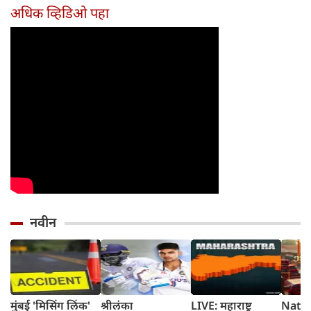
दिवसांची सुरुवात
आहेत का?
घ्या
अधिक व्हिडिओ पहा
होईल
नवीन
मुंबई 'मिसिंग लिंक'
श्रीलंका
LIVE: महाराष्ट्र
Natio