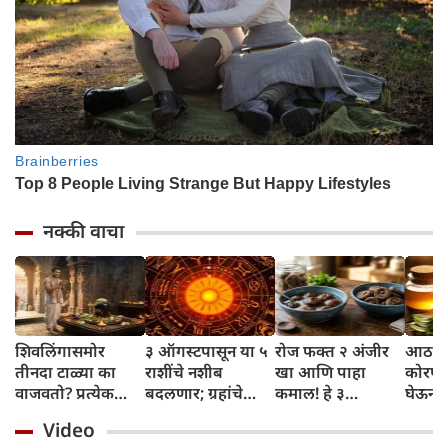
नक्की वाचा
शिवलिंगासमोर
३ ऑगस्टपासून या ५
रोज फक्त २ अंजीर
आठवड्
तीनदा टाळ्या का
राशींचे नशीब
खा आणि पाहा
कोरफड
वाजवतो? प्रत्येक
बदलणार; ग्रहांचे
कमाल! हे ३
घेऊन 
टाळीमागील अर्थ
नकारात्मक प्रभाव
आरोग्यदायी फायदे
चमकदा
Video
जाणून घ्या
संपतील आणि शुभ
तुम्हाला ठाऊक
मिळवा,