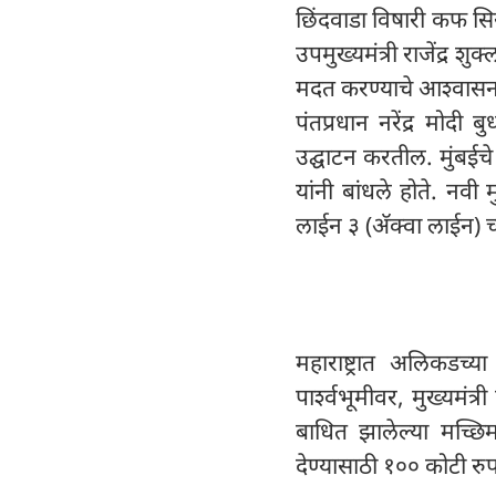
छिंदवाडा विषारी कफ सिरप
उपमुख्यमंत्री राजेंद्र शु
मदत करण्याचे आश्वासन
पंतप्रधान नरेंद्र मोदी 
उद्घाटन करतील. मुंबईचे
यांनी बांधले होते. नवी 
लाईन ३ (अ‍ॅक्वा लाईन) च
महाराष्ट्रात अलिकडच्य
पार्श्वभूमीवर, मुख्यमंत्
बाधित झालेल्या मच्छि
देण्यासाठी १०० कोटी रु