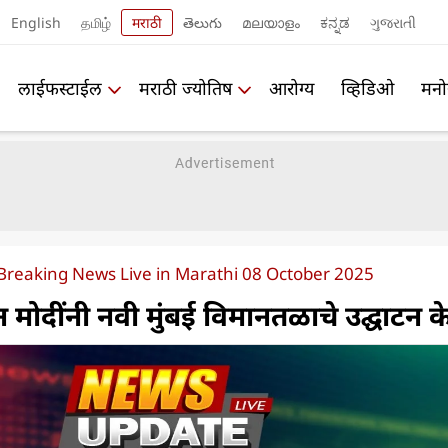
English
தமிழ்
मराठी
తెలుగు
മലയാളം
ಕನ್ನಡ
ગુજરાતી
लाईफस्टाईल
मराठी ज्योतिष
आरोग्य
व्हिडिओ
मनो
reaking News Live in Marathi 08 October 2025
न मोदींनी नवी मुंबई विमानतळाचे उद्घाटन क