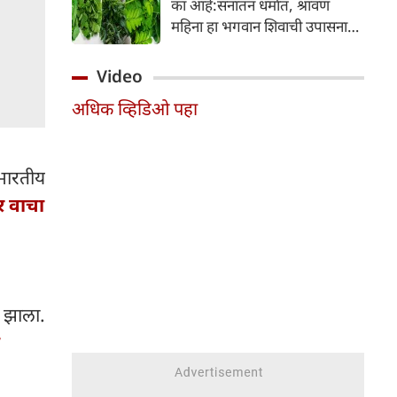
का आहे:सनातन धर्मात, श्रावण
निर्माण होतात.
महिना हा भगवान शिवाची उपासना
करण्यासाठी सर्वात पवित्र काळ
मानला जातो. या संपूर्ण महिन्यात,
Video
भक्त उपवास, पूजा, नामजप,
अधिक व्हिडिओ पहा
दानधर्म आणि सात्विक जीवनशैलीचे
पालन करतात.
 भारतीय
र वाचा
ू झाला.