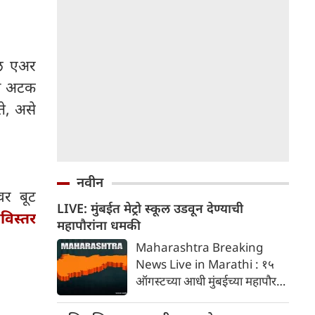
ील एअर
ंना अटक
े, असे
नवीन
वर बूट
LIVE: मुंबईत मेट्रो स्कूल उडवून देण्याची
विस्तर
महापौरांना धमकी
Maharashtra Breaking
News Live in Marathi : १५
ऑगस्टच्या आधी मुंबईच्या महापौर
रितू तावडे यांना मेट्रो, शाळा आणि
शेअर बाजाराला लक्ष्य करून बॉम्बची