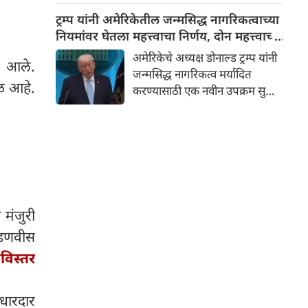
धक्कादायक सत्ये समोर येत आहेत.
ट्रम्प यांनी अमेरिकेतील जन्मसिद्ध नागरिकत्वाच्या
न्यायालयात दाखल केलेल्या
नियमांवर घेतला महत्त्वाचा निर्णय, दोन महत्त्वाच्या
सीबीआयच्या आरोपपत्र आणि
आदेशांवर स्वाक्षरी केली
अमेरिकेचे अध्यक्ष डोनाल्ड ट्रम्प यांनी
त आले.
सद्यस्थिती अहवालानुसार, पेपर
जन्मसिद्ध नागरिकत्व मर्यादित
चोरण्यासाठी कोणत्याही डिजिटल
डळ आहे.
करण्यासाठी एक नवीन उपक्रम सुरू
हॅकिंग किंवा पारंपरिक पद्धतींचा
केला आहे. ट्रम्प यांनी जाहीर केले की
वापर केला गेला नाही, परंतु एका
त्यांनी स्थलांतराशी संबंधित दोन
अत्यंत सुनियोजित आणि अनपेक्षित
कार्यकारी आदेशांवर स्वाक्षरी केली
डावपेचाद्वारे प्रश्नपत्रिकेतील मजकूर
आहे. यापैकी एक आदेश अमेरिकेत
फोडण्यात आला.
जन्मलेल्या आणि नागरिकत्वासाठी
पात्र असलेल्या लोकांची संख्या
मर्यादित करेल.
 मंजुरी
 फडणवीस
िस्तर
धारदार