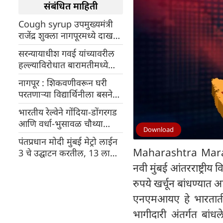
संबंधित माहिती
Cough syrup उपमुख्यमंत्री
राजेंद्र शुक्ला नागपूरमध्ये दाखल,
मदतीचे आश्वासन देत म्हटले-
सरन्यायाधीश गवई यांच्यावरील
दोषींवर लवकरच कारवाई
हल्ल्याविरोधात बारामतीमध्ये
करणार
सुप्रिया सुळे यांचे मूक निदर्शने
नागपूर : शिकवणीवरून घरी
परतणाऱ्या विद्यार्थिनीला बसने
धडक दिल्याने मृत्यू
भारतीय रेल्वेने गोंदिया-डोंगरगड
आणि वर्धा-भुसावळ चौथ्या
Download
मार्गांना मान्यता दिली
पंतप्रधान मोदी मुंबई मेट्रो लाईन
Maharashtra Marat
3 चे उद्घाटन करतील, 13 लाख
प्रवाशांना फायदा होणार
नवी मुंबई आंतरराष्ट्रीय
रुपये खर्चून बांधण्यात 
एनएमआयए हे भारतातील
भागीदारी अंतर्गत बांध