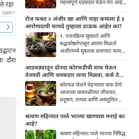
महत्त्वपूर्ण ग्रहबदल घेऊन येत आहे.
ले रहा
यामागे खोलवर रुजलेल्या पौराणिक
ग्रह आणि नक्षत्रांची ही विशेष
श्रद्धा, आध्यात्मिक अर्थ आणि काही
हालचाल अनेक राशींच्या जीवनात
रोज फक्त २ अंजीर खा आणि पाहा कमाल! हे ३
वैज्ञानिक तर्कदेखील आहेत. चला, या
सकारात्मक बदल घडवून आणणार
आरोग्यदायी फायदे तुम्हाला ठाऊक आहेत का?
अनोख्या परंपरेमागील अर्थ
आहे. विशेषतः ३ ऑगस्ट रोजी एक
सविस्तरपणे समजून घेऊया.
१. पचनक्रिया सुधारते आणि
अत्यंत दुर्मिळ आणि फलदायी
बद्धकोष्ठतेपासून आराम मिळतो
ग्रहस्थिती (संयोग) तयार होत आहे.
उद्घाटन
अंजीरमध्ये मुबलक प्रमाणात फायबर
या दिवशी तयार होणारे शुभ योग,
असते. जर तुम्हाला वारंवार
ा दौरा
ग्रहांची स्थिती आणि या गोचरमुळे
बद्धकोष्ठता, गॅस किंवा अपचनाचा
आठवड्यातून दोनदा कोरफडीची वाफ घेऊन
ज्यांचे नशीब उजळणार आहे अशा
त्रास होत असेल, तर अंजीर
तेजस्वी आणि चमकदार त्वचा मिळवा, कसे ते
भाग्यवान राशींबद्दल आपण जाणून
तुमच्यासाठी वरदान ठरू शकते. हे
जाणून घ्या
घेऊया!
कोरफड जेलने चेहऱ्याला वाफ देणे:
आतड्यांची स्वच्छता ठेवण्यास मदत
आजच्या धावपळीच्या जीवनात,
करते. पचनसंस्था मजबूत करून पोट
प्रदूषण, तणाव आणि असंतुलित
साफ होण्यास मदत करते.
आहार यांचा आपल्या त्वचेवर
नकारात्मक परिणाम होऊ शकतो.
श्रावण महिन्यात पाले भाज्या खाण्यास मनाई का
आपल्या त्वचेची चमक हळूहळू कमी
आहे?
होते, ज्यामुळे निस्तेजपणा, मुरुमे
श्रावण महिन्यात पाले भाज्या निषिद्ध
आणि ब्लॅकहेड्स यांसारख्या समस्या