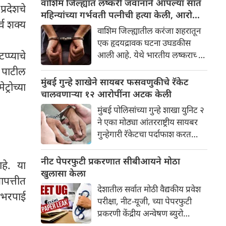
वाशिम जिल्ह्यात लष्करी जवानाने आपल्या सात
्रदेशचे
धमकी मिळाली आहे. खलिस्तान
महिन्यांच्या गर्भवती पत्नीची हत्या केली, आरोपी
र्व शक्य
समर्थकांनी पाठवलेल्या या ईमेलनंतर
जवानाला अटक
वाशिम जिल्ह्यातील करंजा शहरातून
मुंबई पोलिसांनी सायबर तपास सुरू
एक हृदयद्रावक घटना उघडकीस
केला आहे
्प्याचे
आली आहे. येथे भारतीय लष्कराच्या
एका जवानाने आपल्या सात
. पाटील
महिन्यांच्या गर्भवती पत्नीची हत्या
मुंबई गुन्हे शाखेने सायबर फसवणुकीचे रॅकेट
्रोच्या
केली आहे . या प्रकरणी पोलिसांनी
चालवणाऱ्या १२ आरोपींना अटक केली
जवानाला त्याच्या आई-वडिलांसह
मुंबई पोलिसांच्या गुन्हे शाखा युनिट २
अटक केली असून हत्येचा गुन्हा
ने एका मोठ्या आंतरराष्ट्रीय सायबर
दाखल केला आहे.
गुन्हेगारी रॅकेटचा पर्दाफाश करत
गोव्यातून १२ संशयितांना अटक केली
आहे. पोलिसांच्या माहितीनुसार, ही
नीट पेपरफुटी प्रकरणात सीबीआयने मोठा
हे. या
टोळी 'रुद्र' आणि '१०० पॅनेल'
खुलासा केला
आपत्तीत
सारख्या ऑनलाइन गेमिंग आणि
देशातील सर्वात मोठी वैद्यकीय प्रवेश
बेटिंग साइट्सच्या नावाखाली
 भरपाई
परीक्षा, नीट-यूजी, च्या पेपरफुटी
देशभरातील लोकांची फसवणूक करत
प्रकरणी केंद्रीय अन्वेषण ब्युरो
होती.
(सीबीआय) करत असलेल्या तपासात