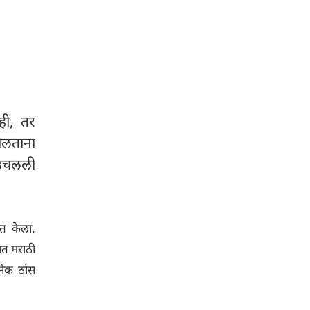
ही, तर
ोलताना
े उचलली
्त केला.
ात मराठी
अनेक ठोस