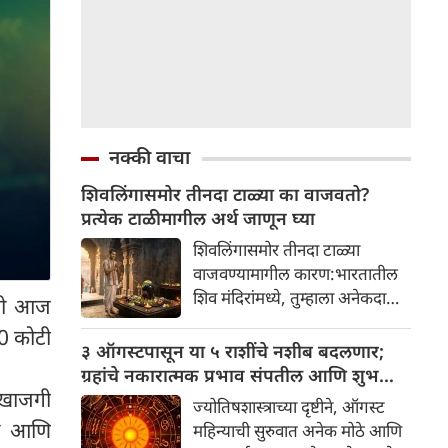
नक्की वाचा
शिवलिंगासमोर तीनदा टाळ्या का वाजवतो?
प्रत्येक टाळीमागील अर्थ जाणून घ्या
शिवलिंगासमोर तीनदा टाळ्या
वाजवण्यामागील कारण:भारतातील
शिव मंदिरांमध्ये, तुम्हाला अनेकदा
ंनी आज
भक्त शिवलिंगासमोर तीनदा टाळ्या
50 कोटी
वाजवताना दिसतील. ही एक सामान्य
३ ऑगस्टपासून या ५ राशींचे नशीब बदलणार;
प्रथा आहे, पण तुम्ही कधी विचार
ग्रहांचे नकारात्मक प्रभाव संपतील आणि शुभ
केला आहे का की यामागे काय रहस्य
-खाजगी
दिवसांची सुरुवात होईल
ज्योतिषशास्त्राच्या दृष्टीने, ऑगस्ट
आहे आणि प्रत्येक टाळीचा अर्थ काय
शी आणि
महिन्याची सुरुवात अनेक मोठे आणि
आहे? हा केवळ एक विधी नाही, तर