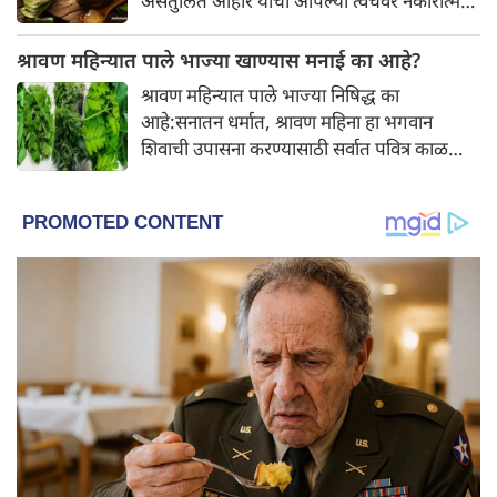
असंतुलित आहार यांचा आपल्या त्वचेवर नकारात्मक
परिणाम होऊ शकतो. आपल्या त्वचेची चमक
हळूहळू कमी होते, ज्यामुळे निस्तेजपणा, मुरुमे
श्रावण महिन्यात पाले भाज्या खाण्यास मनाई का आहे?
आणि ब्लॅकहेड्स यांसारख्या समस्या निर्माण होतात.
श्रावण महिन्यात पाले भाज्या निषिद्ध का
आहे:सनातन धर्मात, श्रावण महिना हा भगवान
शिवाची उपासना करण्यासाठी सर्वात पवित्र काळ
मानला जातो. या संपूर्ण महिन्यात, भक्त उपवास,
पूजा, नामजप, दानधर्म आणि सात्विक जीवनशैलीचे
पालन करतात.