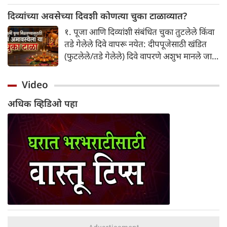
पाळण्याची परंपरा आहे. काही भागांत कुटुंबाच्या
कुलाचारानुसार सात वर्षे किंवा त्याहून अधिक काळही
दिव्यांच्या अवसेच्या दिवशी कोणत्या चुका टाळाव्यात?
हे व्रत केले जाते. त्यामुळे आपल्या घरातील
१. पूजा आणि दिव्यांशी संबंधित चुका तुटलेले किंवा
परंपरेनुसार वडीलधाऱ्यांचा सल्ला घेणे योग्य मानले
तडे गेलेले दिवे वापरू नयेत: दीपपूजेसाठी खंडित
जाते.
(फुटलेले/तडे गेलेले) दिवे वापरणे अशुभ मानले जाते.
दिव्यांची विझणे टाळा: पूजेदरम्यान किंवा संध्याकाळी
लावलेले दिवे वाऱ्यामुळे लगेच विझणार नाहीत याची
Video
काळजी घ्या. अस्वच्छता ठेवू नये: दिवे घासून-पुसून
अधिक व्हिडिओ पहा
स्वच्छ न करता थेट पूजेला ठेवू नयेत. तसेच पूजा
स्थान आणि घर अस्वच्छ ठेवू नये.