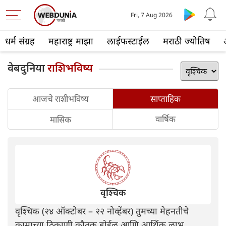
Fri, 7 Aug 2026
धर्म संग्रह
महाराष्ट्र माझा
लाईफस्टाईल
मराठी ज्योतिष
वेबदुनिया
राशिभविष्य
आजचे राशीभविष्य
साप्ताहिक
वार्षिक
मासिक
वृश्चिक
वृश्चिक (२४ ऑक्टोबर – २२ नोव्हेंबर) तुमच्या मेहनतीचे
कामाच्या ठिकाणी कौतुक होईल आणि आर्थिक लाभ