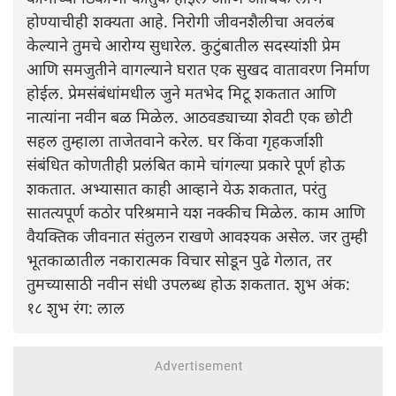
होण्याचीही शक्यता आहे. निरोगी जीवनशैलीचा अवलंब
केल्याने तुमचे आरोग्य सुधारेल. कुटुंबातील सदस्यांशी प्रेम
आणि समजुतीने वागल्याने घरात एक सुखद वातावरण निर्माण
होईल. प्रेमसंबंधांमधील जुने मतभेद मिटू शकतात आणि
नात्यांना नवीन बळ मिळेल. आठवड्याच्या शेवटी एक छोटी
सहल तुम्हाला ताजेतवाने करेल. घर किंवा गृहकर्जाशी
संबंधित कोणतीही प्रलंबित कामे चांगल्या प्रकारे पूर्ण होऊ
शकतात. अभ्यासात काही आव्हाने येऊ शकतात, परंतु
सातत्यपूर्ण कठोर परिश्रमाने यश नक्कीच मिळेल. काम आणि
वैयक्तिक जीवनात संतुलन राखणे आवश्यक असेल. जर तुम्ही
भूतकाळातील नकारात्मक विचार सोडून पुढे गेलात, तर
तुमच्यासाठी नवीन संधी उपलब्ध होऊ शकतात. शुभ अंक:
१८ शुभ रंग: लाल