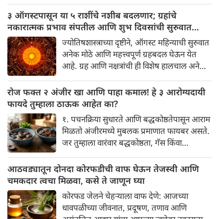
दिसतील. ही एक सामान्य प्रथा आहे, पण तुम्ही कधी
विचार केला आहे का की यामागे काय रहस्य आहे
३ ऑगस्टपासून या ५ राशींचे नशीब बदलणार; ग्रहांचे
आणि प्रत्येक टाळीचा अर्थ काय आहे? हा केवळ एक
नकारात्मक प्रभाव संपतील आणि शुभ दिवसांची सुरुवात
विधी नाही, तर यामागे खोलवर रुजलेल्या पौराणिक
होईल
ज्योतिषशास्त्राच्या दृष्टीने, ऑगस्ट महिन्याची सुरुवात
श्रद्धा, आध्यात्मिक अर्थ आणि काही वैज्ञानिक
अनेक मोठे आणि महत्त्वपूर्ण ग्रहबदल घेऊन येत
तर्कदेखील आहेत. चला, या अनोख्या परंपरेमागील
आहे. ग्रह आणि नक्षत्रांची ही विशेष हालचाल अनेक
अर्थ सविस्तरपणे समजून घेऊया.
राशींच्या जीवनात सकारात्मक बदल घडवून आणणार
आहे. विशेषतः ३ ऑगस्ट रोजी एक अत्यंत दुर्मिळ
रोज फक्त २ अंजीर खा आणि पाहा कमाल! हे ३ आरोग्यदायी
आणि फलदायी ग्रहस्थिती (संयोग) तयार होत आहे.
फायदे तुम्हाला ठाऊक आहेत का?
या दिवशी तयार होणारे शुभ योग, ग्रहांची स्थिती
१. पचनक्रिया सुधारते आणि बद्धकोष्ठतेपासून आराम
आणि या गोचरमुळे ज्यांचे नशीब उजळणार आहे
मिळतो अंजीरमध्ये मुबलक प्रमाणात फायबर असते.
अशा भाग्यवान राशींबद्दल आपण जाणून घेऊया!
जर तुम्हाला वारंवार बद्धकोष्ठता, गॅस किंवा
अपचनाचा त्रास होत असेल, तर अंजीर तुमच्यासाठी
वरदान ठरू शकते. हे आतड्यांची स्वच्छता ठेवण्यास
आठवड्यातून दोनदा कोरफडीची वाफ घेऊन तेजस्वी आणि
मदत करते. पचनसंस्था मजबूत करून पोट साफ
चमकदार त्वचा मिळवा, कसे ते जाणून घ्या
होण्यास मदत करते.
कोरफड जेलने चेहऱ्याला वाफ देणे: आजच्या
धावपळीच्या जीवनात, प्रदूषण, तणाव आणि