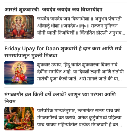
टेस्टी आणि पौष्टिक पर्याय आहे.हे लाडू बनवायला
अगदी सोपे आहेत आणि यामध्ये साखरेऐवजी गूळ
आरती शुक्रवारची- जयदेव जयदेव जय विघ्नाधीशा
किंवा खजूर वापरल्यास हे आरोग्यदायी बनतात.
जयदेव जयदेव जय विघ्नाधीशा ॥ अनुभव पंचारती
ओवाळूं धीशा ॥जयदेव०॥धृ०॥ सज्जन मुनिजन
योगी ध्याती निजचित्तीं ॥ चिंतातित होऊनी अनुभव
भोगिती ॥ स्वानंद अनुलक्ष लक्षती सद्‌वृत्ती ॥
व्यक्ताव्यक्तरुपीं जय ब्रह्ममूर्तिं ॥जयदेव० ॥१॥ सृष्टी
Friday Upay for Daan शुक्रवारी हे दान करा आणि सर्व
माजि लोक बोलती गौरीज ॥ पाहतां केवळ ब्रह्म
समस्यांपासून मुक्ती मिळवा
अवतरलें सहज ॥
शुक्रवार उपाय: हिंदू धर्मात शुक्रवारचा दिवस सर्व
देवींना समर्पित आहे. या दिवशी लक्ष्मी आणि संतोषी
मातेची पूजा केली जाते. असे मानले जाते की या
दिवशी देवी लक्ष्मीची पूजा-अर्चा केल्याने व्यक्तीच्या
जीवनात सुख-समृद्धी येते. शुक्रवारी दान वगैरेचेही
मंगळागौर व्रत किती वर्षे करावे? जाणून घ्या परंपरा आणि
विशेष महत्त्व आहे.
नियम
पारंपरिक मान्यतेनुसार, लग्नानंतर सलग पाच वर्षे
मंगळागौरचे व्रत करावे. अनेक कुटुंबांमध्ये पहिल्या
पाच श्रावण महिन्यांतील प्रत्येक मंगळवारी हे व्रत