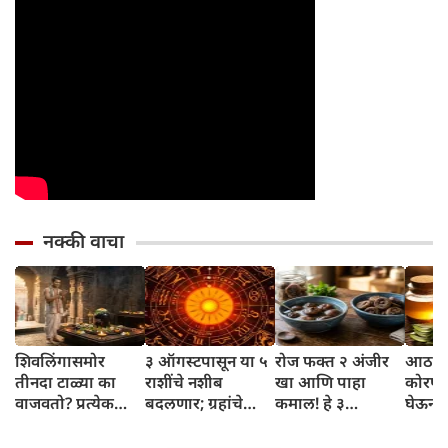
नक्की वाचा
शिवलिंगासमोर
३ ऑगस्टपासून या ५
रोज फक्त २ अंजीर
आठवड्
तीनदा टाळ्या का
राशींचे नशीब
खा आणि पाहा
कोरफड
वाजवतो? प्रत्येक
बदलणार; ग्रहांचे
कमाल! हे ३
घेऊन 
टाळीमागील अर्थ
नकारात्मक प्रभाव
आरोग्यदायी फायदे
चमकदा
जाणून घ्या
संपतील आणि शुभ
तुम्हाला ठाऊक
मिळवा,