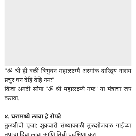
"ॐ श्रीं ह्रीं क्लीं त्रिभुवन महालक्ष्म्यै अस्मांक दारिद्र्य नाशय
प्रचुर धन देहि देहि नमः"
किंवा अगदी सोपा "ॐ श्री महालक्ष्म्यै नमः" या मंत्राचा जप
करावा.
४. घरामध्ये लावा हे रोपटे
तुळशीची पूजा: शुक्रवारी संध्याकाळी तुळशीजवळ गाईच्या
तुपाचा दिवा लावा आणि तिची प्रदक्षिणा करा.