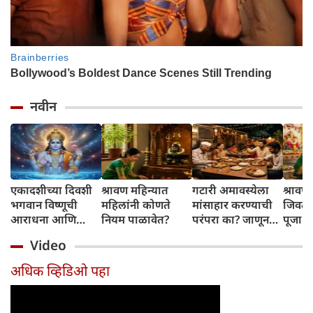
नवीन
एकादशीच्या दिवशी
श्रावण महिन्यात
गटारी अमावस्येला
श्रावण 
भगवान विष्णूची
महिलांनी कोणते
मांसाहार करण्याची
जिवती
आराधना आणि
नियम पाळावेत?
परंपरा का? जाणून
पूजा स
नामस्मरणामुळे घरात
घ्या या दिवसामागचं
नैवेद्
Video
सुख, समृद्धी आणि
खास कारण
कथा (स
शांती लाभते
अधिक व्हिडिओ पहा